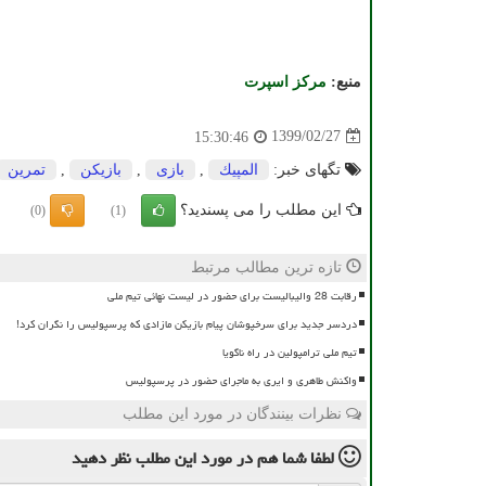
منبع:
مركز اسپرت
1399/02/27
15:30:46
تگهای خبر:
المپیك
,
بازی
,
بازیكن
,
تمرین
این مطلب را می پسندید؟
(0)
(1)
تازه ترین مطالب مرتبط
رقابت 28 والیبالیست برای حضور در لیست نهائی تیم ملی
دردسر جدید برای سرخپوشان پیام بازیکن مازادی که پرسپولیس را نگران کرد!
تیم ملی ترامپولین در راه ناگویا
واکنش طاهری و ایری به ماجرای حضور در پرسپولیس
نظرات بینندگان در مورد این مطلب
لطفا شما هم
در مورد این مطلب
نظر دهید