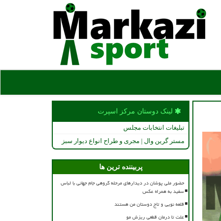
لینک دوستان مركز اسپرت
تبلیغات انتخابات مجلس
مستر گرین وال | مجری و طراح انواع دیوار سبز
پربیننده ترین ها
حضور ملی پوشان در دیدارهای مرحله گروهی جام جهانی با لباس
سفید به همراه عکس
قلعه نویی و تاج دوستان من هستند
علت تا درمان قطعی ریزش مو