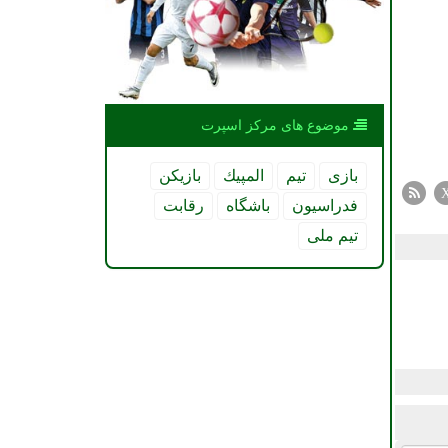
موضوع های مركز اسپرت
بازی
تیم
المپیك
بازیكن
فدراسیون
باشگاه
رقابت
تیم ملی