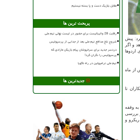
مقابل بلژیک دست و پا بسته نیستیم
پربحث ترین ها
رقابت 28 والیبالیست برای حضور در لیست نهائی تیم ملی
رد: پیش
شروع تلخ مدافع تیم ملی بعد از جدایی از پرسپولیس
د و اگر
دردسر جدید برای سرخپوشان پیام بازیکن مازادی که
 اردوها
پرسپولیس را نگران کرد!
تیم ملی ترامپولین در راه ناگویا
 از ماه
جدیدترین ها
ران تا
به وقفه
و بررسی
ریکرو و