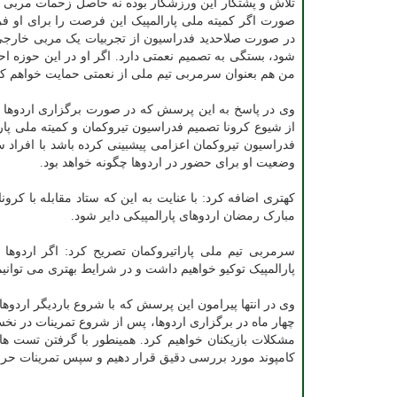
تلاش و پشتکار این ورزشکار بوده نه حاصل زحمات مربی 
صورت اگر کمیته ملی پارالمپیک این فرصت را برای او فر
در صورت صلاحدید فدراسیون از تجربیات یک مربی خارجی 
شود، بستگی به تصمیم نعمتی دارد. اگر او در این حوزه اح
من هم بعنوان سرمربی تیم ملی از نعمتی حمایت خواهم کر
وی در پاسخ به این پرسش که در صورت برگزاری اردوها آیا 
از شیوع کرونا تصمیم فدراسیون تیروکمان و کمیته ملی پارا
فدراسیون تیروکمان اعزامی پیشبینی کرده باشد با افراد
وضعیت او برای حضور در اردوها چگونه خواهد بود.
کهتری اضافه کرد: با عنایت به این که ستاد مقابله با کرو
مبارک رمضان اردوهای پارالمپیکی دایر شود.
سرمربی تیم ملی پاراتیروکمان تصریح کرد: اگر اردوه
پارالمپیک توکیو خواهیم داشت و در شرایط بهتری می توانیم
وی در انتها پیرامون این پرسش که با شروع باردیگر اردوها
چهار ماه در برگزاری اردوها، پس از شروع تمرینات در نخ
مشکلات بازیکنان خواهیم کرد. همینطور با گرفتن تست ه
کامپوند مورد بررسی دقیق قرار دهیم و سپس تمرینات حرفه