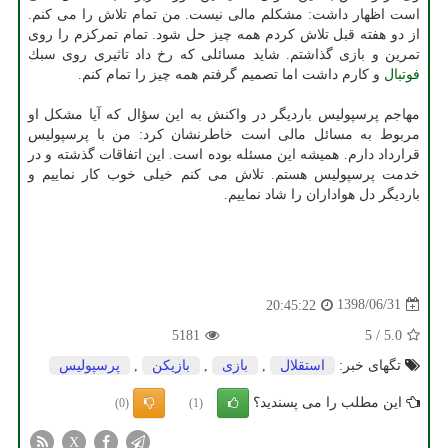
است اظهار داشت: مشكلم مالی نیست. من تمام تلاش را می كنم.
از دو هفته قبل تلاش كردم همه چیز حل شود. تمام تمركزم را روی
تمرین و بازی گذاشتم. شاید مسائلی كه رخ داد تاثیری روی سبك
فوتبال
و كارم داشت اما تصمیم گرفتم همه چیز را تمام كنم.
مهاجم پرسپولیس باردیگر در واكنش به این سؤال كه آیا مشكل او
مربوط به مسائل مالی است خاطرنشان كرد: من با پرسپولیس
قرارداد دارم. همیشه این مسئله بوده است. این اتفاقات گذشته و در
خدمت پرسپولیس هستم. تلاش می كنم خیلی خوب كار نماییم و
باردیگر دل هواداران را شاد نماییم.
1398/06/31
20:45:22
5181
5
/
5.0
تگهای خبر:
استقلال
,
بازی
,
بازیكن
,
پرسپولیس
این مطلب را می پسندید؟
(0)
(1)
X