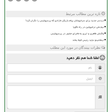
تازه ترین مطالب مرتبط
دردسر جدید برای سرخپوشان پیام بازیکن مازادی که پرسپولیس را نگران کرد!
تیم ملی ترامپولین در راه ناگویا
واکنش طاهری و ایری به ماجرای حضور در پرسپولیس
اینفانتینو نباید رئیس فیفا بماند
نظرات بینندگان در مورد این مطلب
لطفا شما هم
نظر دهید