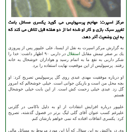
مركز اسپرت: مهاجم پرسپولیس می گوید یكسری مسائل باعث
تغییر سبك بازی و كار او شده اما از دو هفته قبل تلاش می كند كه
به این وضعیت آخر دهد.
به گزارش مركز اسپرت به نقل از ایسنا، علی علیپور پس از پیروزی
یك بر صفر تیمش مقابل
استقلال
در داربی ۹۰ اظهار داشت: خدا را
شكر داربی به نفع ما به اتمام رسید و هواداران خوشحال به خانه
رفتند. پرسپولیس از این موقعیت نهایت استفاده را برد.
او درباره موفقیت مهدی عبدی روی گل پرسپولیس تصریح كرد: او
بچه محل من است و بازیكن جوانی است. خیلی خوشحالم كه امروز
گل زد. عبدی خیلی زحمت كش است. از این بابت خیلی خوشحال
هستم.
علیپور درباره افزایش انتقادات از او به دلیل ناكامی در گلزنی
علیرغم كسب عنوان آقای گلی لیگ برتر در فصول گذشته، تصریح
كرد: یكسری اتفاقات افتاده كه نمی خواهم بازشان كنم.
وی در واكنش به این سؤال كه آیا این مورد مربوط به مسائل مالی