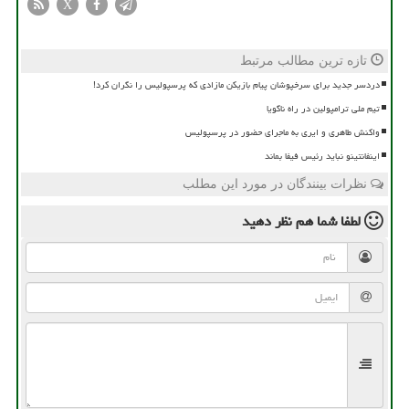
X
تازه ترین مطالب مرتبط
دردسر جدید برای سرخپوشان پیام بازیکن مازادی که پرسپولیس را نگران کرد!
تیم ملی ترامپولین در راه ناگویا
واکنش طاهری و ایری به ماجرای حضور در پرسپولیس
اینفانتینو نباید رئیس فیفا بماند
نظرات بینندگان در مورد این مطلب
لطفا شما هم
نظر دهید