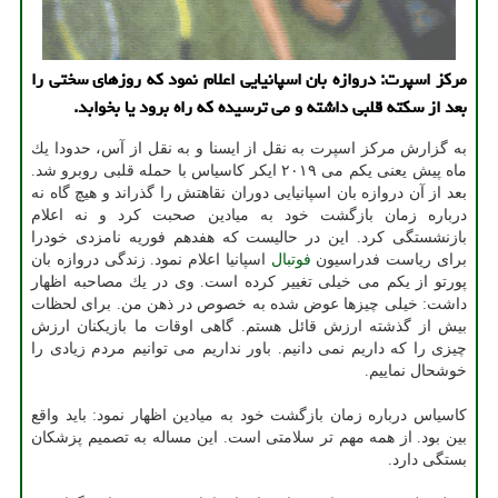
مركز اسپرت: دروازه بان اسپانیایی اعلام نمود كه روزهای سختی را
بعد از سكته قلبی داشته و می ترسیده كه راه برود یا بخوابد.
به گزارش مركز اسپرت به نقل از ایسنا و به نقل از آس، حدودا یك
ماه پیش یعنی یكم می ۲۰۱۹ ایكر كاسیاس با حمله قلبی روبرو شد.
بعد از آن دروازه بان اسپانیایی دوران نقاهتش را گذراند و هیچ گاه نه
درباره زمان بازگشت خود به میادین صحبت كرد و نه اعلام
بازنشستگی كرد. این در حالیست كه هفدهم فوریه نامزدی خودرا
برای ریاست فدراسیون
فوتبال
اسپانیا اعلام نمود. زندگی دروازه بان
پورتو از یكم می خیلی تغییر كرده است. وی در یك مصاحبه اظهار
داشت: خیلی چیزها عوض شده به خصوص در ذهن من. برای لحظات
بیش از گذشته ارزش قائل هستم. گاهی اوقات ما بازیكنان ارزش
چیزی را كه داریم نمی دانیم. باور نداریم می توانیم مردم زیادی را
خوشحال نماییم.
كاسیاس درباره زمان بازگشت خود به میادین اظهار نمود: باید واقع
بین بود. از همه مهم تر سلامتی است. این مساله به تصمیم پزشكان
بستگی دارد.