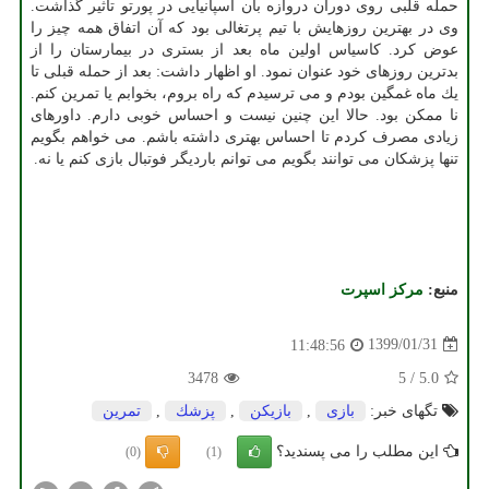
حمله قلبی روی دوران دروازه بان اسپانیایی در پورتو تاثیر گذاشت.
وی در بهترین روزهایش با تیم پرتغالی بود كه آن اتفاق همه چیز را
عوض كرد. كاسیاس اولین ماه بعد از بستری در بیمارستان را از
بدترین روزهای خود عنوان نمود. او اظهار داشت: بعد از حمله قبلی تا
یك ماه غمگین بودم و می ترسیدم كه راه بروم، بخوابم یا تمرین كنم.
نا ممكن بود. حالا این چنین نیست و احساس خوبی دارم. داورهای
زیادی مصرف كردم تا احساس بهتری داشته باشم. می خواهم بگویم
تنها پزشكان می توانند بگویم می توانم باردیگر فوتبال بازی كنم یا نه.
منبع:
مركز اسپرت
1399/01/31
11:48:56
3478
5
/
5.0
تگهای خبر:
بازی
,
بازیكن
,
پزشك
,
تمرین
این مطلب را می پسندید؟
(0)
(1)