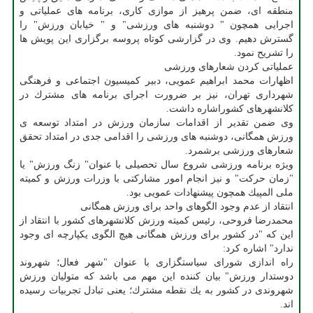
منطقه ای، ضمن پرهیز از موازی كاری، برنامه های عملیاتی و
اجرایی همچون " دوشنبه های ورزشی" و " خیابان ورزش" را
گسترش دهیم. وی در گزارشی كوتاه پروسه برگزاری این پویش ها
را تشریح نمود.
عملیاتی كردن شعارهای ورزشی
اظهارات محمد ابراهیم عمویی، دبیر كمیسیون اجتماعی و فرهنگی
شهرداری تهران، نیز بر ضرورت اجرای برنامه های مشترك در
كلانشهرهای كشوراشاره داشت.
وی ضمن تقدیر از اقدامات سازمان ورزش در امتداد توسعه ی
ورزش همگانی، دوشنبه های ورزشی را اقدامی جدی در امتداد تحقق
شعارهای ورزشی برشمرد.
ویژه برنامه ورزشی شروع سال تحصیلی با عنوان" زنگ ورزش" یا
"زمان حركت" و نیز انجام امور مشاركتی با وزرات ورزش و كمیته
ملی المپیك همچون پیشنهادات عمویی بود.
انتقاد از عدم وجود الگوهای واحد برای ورزش همگانی
محمدرضا فروحی، رئیس كمیته ورزش كلانشهرهای كشور با انتقاد از
این كه "در كشور برای ورزش همگانی هیچ الگوی یكپارچه ای وجود
ندارد" اشاره كرد:
راه اندازی شورای سیاستگزاری با عنوان "شهر فعال؛ شهروند
دوستدار ورزش" بیان كننده این مهم می باشد كه متولیان ورزش
شهروندی در كشور به یك نقطه مشترك؛ یعنی تبادل تجربیات رسیده
اند.