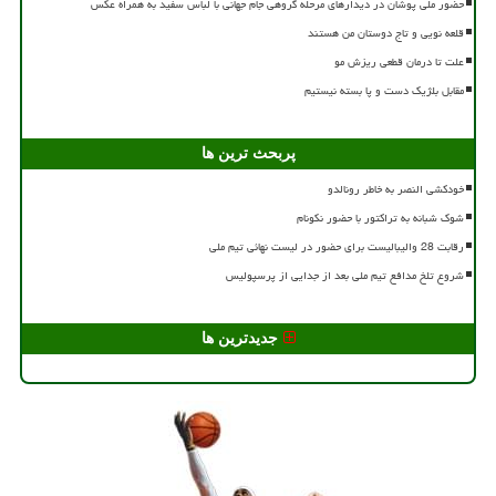
حضور ملی پوشان در دیدارهای مرحله گروهی جام جهانی با لباس سفید به همراه عکس
قلعه نویی و تاج دوستان من هستند
علت تا درمان قطعی ریزش مو
مقابل بلژیک دست و پا بسته نیستیم
پربحث ترین ها
خودکشی النصر به خاطر رونالدو
شوک شبانه به تراکتور با حضور نکونام
رقابت 28 والیبالیست برای حضور در لیست نهائی تیم ملی
شروع تلخ مدافع تیم ملی بعد از جدایی از پرسپولیس
جدیدترین ها