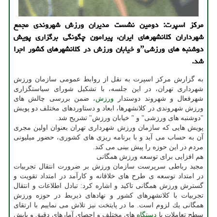
مركز اسپرت: دومین نشست مدیران ورزش شهروندی مجمع
شهرداران كلانشهرهای ایران، پیرامون چگونگی برگزاری پویش
دوشنبه های ورزشیˮو خیابان ورزش در كلانشهرهای كشور اجرا
شد.
به گزارش مركز اسپرت به نقل از روابط عمومی سازمان ورزش
شهرداری تهران، در این جلسه، با تشكیل شورای سیاستگزاری
شهرفعال و شهروند دوستدار
ورزش
، ضمن بررسی چالش های
ورزش شهروندی در كلانشهرها، ابعاد و دستاوردهای مختلف دو پویش
"دوشنبه های ورزشی" و " خیابان ورزش" تشریح شد.
پویش هایی كه سازمان ورزش شهرداری تهران بعنوان اولین مجری
آن به حساب می آید و با برنامه ریزی های كشوری، حضور میلیونی
مردم در این حوزه را پیش بینی می كند.
هم افزایی برای توسعه ورزش همگانی
مجید رباطی سرپرست سازمان ورزش بر ضرورت انتقال تجربیات
در امتداد توسعه ی طرح های خلاقانه و كارآمد در امتداد تقویت و
گسترش ورزش همگانی تاكید و اشاره كرد: تبادل اطلاعات و انتقال
تجربیات با كلانشهرهای كشور و نهادهای ذیربط در حوزه ورزش
همگانی یك لزوم است. ما در پایتخت نیز تلاش می نماییم با ارتقای
سطح تعاملات با
دستگاه
های مختلف و احصای آمارهای دقیق و پایش