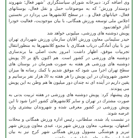
وی اضافه كرد: دبیرخانه شورای سیاستگزاری "شهر فعال؛ شهروند
دوستدار ورزش" كه به موضوعات حمل و نقل فعال، بوستانهای
فعال، خیابانهای فعال و... در سطح كلانشهرها می پردازد در نخستین
اجلاس ملی توسعه ورزش همگانی، با بیان موجودیت، فعالیت خودرا
آغاز خواهدنمود.
پویش دوشنبه های ورزشی، میلیونی خواهد شد
حیدر سلیمانی معاون ورزش آقایان سازمان ورزش شهرداری تهران
نیز با بیان آمادگی درباب همكاری با مجمع كلانشهرها به منظورانتقال
تجربیات موفق، اظهار داشت: امروز بحث اصلی ما برندسازی
دوشنبه های ورزشی در كشور است. هم اكنون بالغ بر 20 پویش
دوشنبه های ورزشی هر هفته به صورت همزمان در بوستان های
سطح تهران اجرا می شود كه موفق شدیم با كمك رسانه ها میزان
حضور شهروندان در این پویش را هر هفته به 20 هزار نفر برسانیم و
یقین داریم در آینده ای نه چندان دور میلیون ها هم وطن به این پویش
می پیوندند.
وی پیشنهاد كرد: پویش دوشنبه های ورزشی در هفته تربیت بدنی به
صورت مشترك در تهران و سایر كلانشهرهای كشور اجرا شود تا این
پویش ورزشی در كشور معرفی شده و شهروندان بیشتری وارد
عرصه شوند.
در نشست یاد شده، سلطانی، رئیس اداره ورزش همگانی و محلات
اصفهان، یوسفی، معاون ورزش شهر یزد، عبدی معاون ورزش شهر
تبریز و هوشنگی مسوول ورزش همگانی شهر كرج نیز به بیان
اقدامات و چالش های مناطق خود پرداختند.