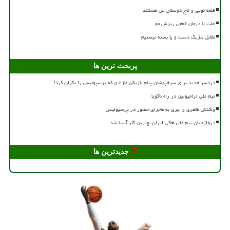
قلعه نویی و تاج دوستان من هستند
علت تا درمان قطعی ریزش مو
مقابل بلژیک دست و پا بسته نیستیم
پربحث ترین ها
دردسر جدید برای سرخپوشان پیام بازیکن مازادی که پرسپولیس را نگران کرد!
تیم ملی ترامپولین در راه ناگویا
واکنش طاهری و ایری به ماجرای حضور در پرسپولیس
دروازه بان تیم ملی هاکی ایران بهترین گلر آسیا شد
جدیدترین ها