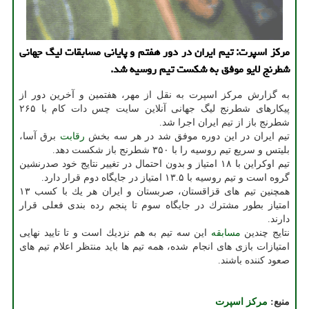
مركز اسپرت: تیم ایران در دور هفتم و پایانی مسابقات لیگ جهانی
شطرنج لایو موفق به شكست تیم روسیه شد.
به گزارش مركز اسپرت به نقل از مهر، هفتمین و آخرین دور از
پیكارهای شطرنج لیگ جهانی آنلاین سایت چس دات كام با ۲۶۵
شطرنج باز از تیم ایران اجرا شد.
تیم ایران در این دوره موفق شد در هر سه بخش
رقابت
برق آسا،
بلیتس و سریع تیم روسیه را با ۳۵۰ شطرنج باز شكست دهد.
تیم اوكراین با ۱۸ امتیاز و بدون احتمال در تغییر نتایج خود صدرنشین
گروه است و تیم روسیه با ۱۳.۵ امتیاز در جایگاه دوم قرار دارد.
همچنین تیم های قزاقستان، صربستان و ایران هر یك با كسب ۱۳
امتیاز بطور مشترك در جایگاه سوم تا پنجم رده بندی فعلی قرار
دارند.
نتایج چندین
مسابقه
این سه تیم به هم نزدیك است و تا تایید نهایی
امتیازات بازی های انجام شده، همه تیم ها باید منتظر اعلام تیم های
صعود كننده باشند.
منبع:
مركز اسپرت