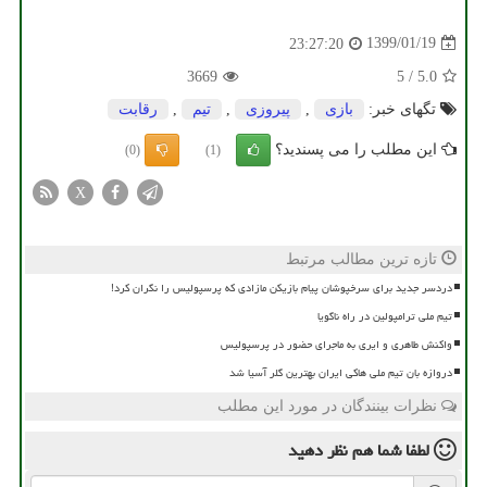
1399/01/19
23:27:20
3669
5
/
5.0
تگهای خبر:
بازی
,
پیروزی
,
تیم
,
رقابت
این مطلب را می پسندید؟
(0)
(1)
X
تازه ترین مطالب مرتبط
دردسر جدید برای سرخپوشان پیام بازیکن مازادی که پرسپولیس را نگران کرد!
تیم ملی ترامپولین در راه ناگویا
واکنش طاهری و ایری به ماجرای حضور در پرسپولیس
دروازه بان تیم ملی هاکی ایران بهترین گلر آسیا شد
نظرات بینندگان در مورد این مطلب
لطفا شما هم
نظر دهید