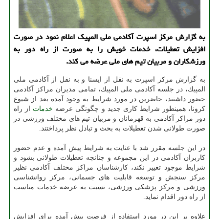
به گزارش مركز اسپرت آكادمی ملی المپیك اعلام نمود در صورت
افزایش تعطیلات، خدمات خویش را به صورت از راه دور به
ورزشكاران و مربیان تیم های ملی عرضه می كند.
به گزارش مركز اسپرت به نقل از ایسنا و به نقل از آكادمی ملی
المپیك، در جلسه آكادمی ملی المپیك، تمامی مدیران مراكز آكادمی
حضور داشتند، حاضرین در مورد شرایط به وجود آمده بعد از شیوع
كرونا، همینطور شرایط كاری جدید و چگونگی عرضه
خدمات
از راه
دور مراكز آكادمی به قهرمانان و مربیان تیم های مختلف ورزشی در
صورت طولانی شدن تعطیلات به بحث و تبادل نظر پرداختند.
در این جلسه مقرر شد با عنایت به شرایط پیش آمده و عدم حضور
كاربران آكادمی در این مجموعه و چنانچه تعطیلات طولانی بشود و
شرایط موجود تغییر نكند، كارشناسان مراكز مختلف آكادمی نظیر
مركز سنجش و توسعه قابلیت های جسمانی، مركز روانشناسی
ورزشی و مركز پزشكی ورزشی، نسبت به عرضه خدمات مناسب
از راه دور اقدام نماید.
علاوه بر این در مورد استفاده از فرصت پیش آمده برای افزایش