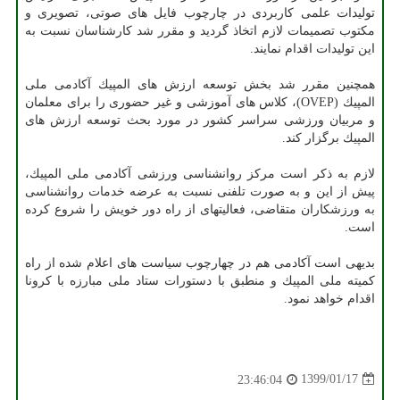
تولیدات علمی كاربردی در چارچوب فایل های صوتی، تصویری و
مكتوب تصمیمات لازم اتخاذ گردید و مقرر شد كارشناسان نسبت به
این تولیدات اقدام نمایند.
همچنین مقرر شد بخش توسعه ارزش های المپیك آكادمی ملی
المپیك (OVEP)، كلاس های آموزشی و غیر حضوری را برای معلمان
و مربیان ورزشی سراسر كشور در مورد بحث توسعه ارزش های
المپیك برگزار كند.
لازم به ذكر است مركز روانشناسی ورزشی آكادمی ملی المپیك،
پیش از این و به صورت تلفنی نسبت به عرضه خدمات روانشناسی
به ورزشكاران متقاضی، فعالیتهای از راه دور خویش را شروع كرده
است.
بدیهی است آكادمی هم در چهارچوب سیاست های اعلام شده از راه
كمیته ملی المپیك و منطبق با دستورات ستاد ملی مبارزه با كرونا
اقدام خواهد نمود.
1399/01/17
23:46:04