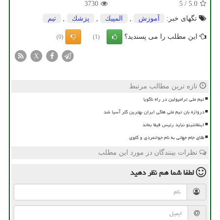
3730
5
/
5.0
تگهای خبر:
آموزش
,
المپیك
,
پزشك
,
تیم
این مطلب را می پسندید؟
(0)
(1)
X
تازه ترین مطالب مرتبط
تیم ملی ترامپولین در راه ناگویا
دروازه بان تیم ملی هاکی ایران بهترین گلر آسیا شد
اینفانتینو نباید رئیس فیفا بماند
طلای جام جهانی به نام جوانمردی و گلوی
نظرات بینندگان در مورد این مطلب
لطفا شما هم
نظر دهید