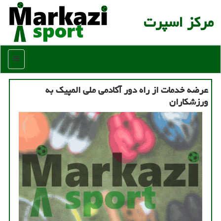
مركز اسپرت
منو
عرضه خدمات از راه دور آكادمی ملی المپیك به
ورزشكاران