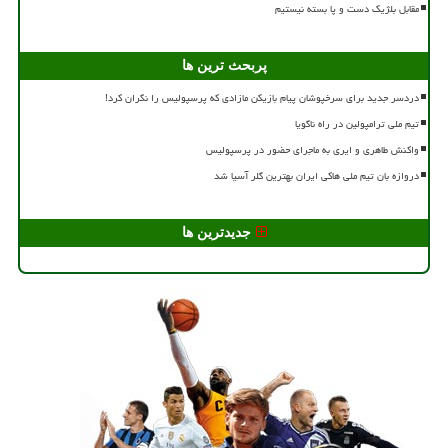
مقابل بلژیک دست و پا بسته نیستیم
پربحث ترین ها
دردسر جدید برای سرخپوشان پیام بازیکن مازادی که پرسپولیس را نگران کرد!
تیم ملی ترامپولین در راه ناگویا
واکنش طاهری و ایری به ماجرای حضور در پرسپولیس
دروازه بان تیم ملی هاکی ایران بهترین گلر آسیا شد
جدیدترین ها