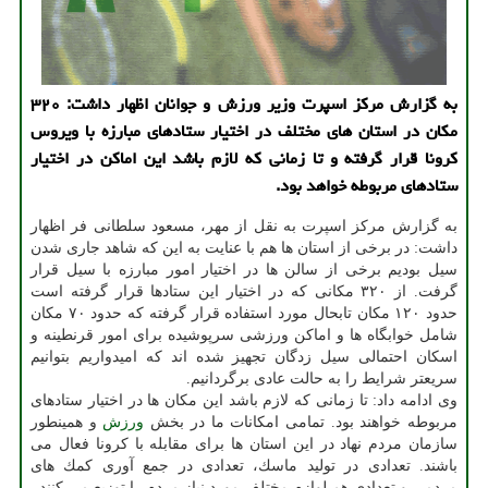
به گزارش مركز اسپرت وزیر ورزش و جوانان اظهار داشت: ۳۲۰
مكان در استان های مختلف در اختیار ستادهای مبارزه با ویروس
كرونا قرار گرفته و تا زمانی كه لازم باشد این اماكن در اختیار
ستادهای مربوطه خواهد بود.
به گزارش مركز اسپرت به نقل از مهر، مسعود سلطانی فر اظهار
داشت: در برخی از استان ها هم با عنایت به این كه شاهد جاری شدن
سیل بودیم برخی از سالن ها در اختیار امور مبارزه با سیل قرار
گرفت. از ۳۲۰ مكانی كه در اختیار این ستادها قرار گرفته است
حدود ۱۲۰ مكان تابحال مورد استفاده قرار گرفته كه حدود ۷۰ مكان
شامل خوابگاه ها و اماكن ورزشی سرپوشیده برای امور قرنطینه و
اسكان احتمالی سیل زدگان تجهیز شده اند كه امیدواریم بتوانیم
سریعتر شرایط را به حالت عادی برگردانیم.
وی ادامه داد: تا زمانی كه لازم باشد این مكان ها در اختیار ستادهای
مربوطه خواهند بود. تمامی امكانات ما در بخش
ورزش
و همینطور
سازمان مردم نهاد در این استان ها برای مقابله با كرونا فعال می
باشند. تعدادی در تولید ماسك، تعدادی در جمع آوری كمك های
مردمی و تعدادی هم لوازم مختلف مورد نیاز مردم را توزیع می كنند.