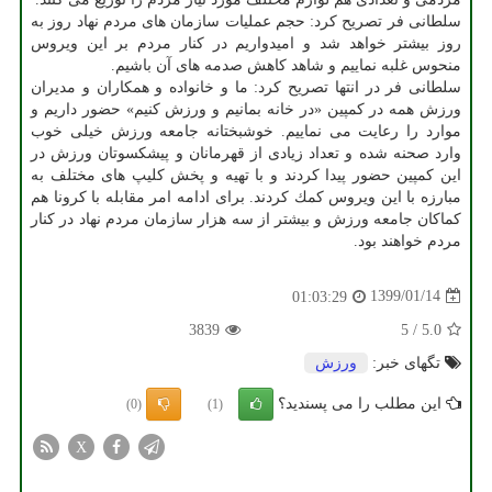
سلطانی فر تصریح كرد: حجم عملیات سازمان های مردم نهاد روز به
روز بیشتر خواهد شد و امیدواریم در كنار مردم بر این ویروس
منحوس غلبه نماییم و شاهد كاهش صدمه های آن باشیم.
سلطانی فر در انتها تصریح كرد: ما و خانواده و همكاران و مدیران
ورزش همه در كمپین «در خانه بمانیم و ورزش كنیم» حضور داریم و
موارد را رعایت می نماییم. خوشبختانه جامعه ورزش خیلی خوب
وارد صحنه شده و تعداد زیادی از قهرمانان و پیشكسوتان ورزش در
این كمپین حضور پیدا كردند و با تهیه و پخش كلیپ های مختلف به
مبارزه با این ویروس كمك كردند. برای ادامه امر مقابله با كرونا هم
كماكان جامعه ورزش و بیشتر از سه هزار سازمان مردم نهاد در كنار
مردم خواهند بود.
1399/01/14
01:03:29
3839
5
/
5.0
تگهای خبر:
ورزش
این مطلب را می پسندید؟
(0)
(1)
X