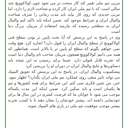
مربی تیم ملی تغییر كند كار سخت تر می شود چون كولاكوویچ چند
سالی است كه با تیم ملی ایران كار كرده و شناخت لازم را دارد، اما
مربی جدیدی كه روی كار بیاید باید مدت زمانی را صرف شناخت
والیبال ایران و شرایط موجود كند. ضمن اینكه باید تاكید كنم والیبال
ایران به سطحی رسیده كه نیازمند استفاده از مربیان بزرگ دنیا
است.
وی در پاسخ به این پرسش كه آیا بحث پایین تر بودن سطح فنی
كولاكوویچ از سطح والیبال ایران را قبول دارد؟ اشاره كرد: هیچ وقت
نمی خواهم بگویم كه سطح او پایین تر یا بالاتر است. همانطور كه
همه می دانیم كولاكوویچ همچون مربیان صاحب نام والیبال دنیا است
كه تجربه قابل قبولی دارد. ضمنا برای رسیدن به این نتیجه باید
دستاوردها و نتایج والیبال ایران در دوران او را بررسی كرد.
پیشكسوت والیبال ایران، در پاسخ به این پرسش كه تعویق المپیك
می تواند تاثیر منفی روی عملكرد تیم ملی ایران بگذارد؟ اظهار نمود:
خیر، من چنین فكری نمی كنم. این شرایط برای همه كشورها و تیم
ها یكسان است و باید تمكین كرد. ضمن اینكه این مدت یكساله
موجب می شود تا جوانان ما كه فرصت كمتری در این سال ها برای
خودنمایی داشته اند، بیشتر خودشان را نشان دهند تا با كسب تجربه
بیشتر موجب موفقیت تیم ملی در بازی های المپیك شوند.