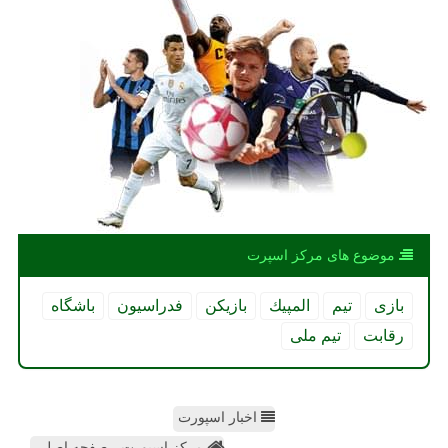
موضوع های مركز اسپرت
بازی
تیم
المپیك
بازیكن
فدراسیون
باشگاه
رقابت
تیم ملی
اخبار اسپورت
مرکز اسپورت - صفحه اصلی