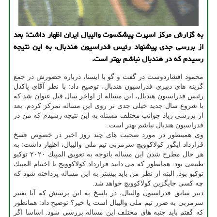
به گزارش مركز اسپرت پیشكسوت والیبال ایران اظهار داشت: بعد
از بررسی جدی پیشنهاد رئیس فدراسیون هندبال، به این نتیجه
رسیدم كه در هندبال نباشم بهتر است.
محمود افشاردوست در گفت و گو با ایسنا، درباره حضورش در جمع
گزینه های دبیری فدراسیون هندبال، توضیح داد: با نظر آقای پاكدل
رئیس فدراسیون هندبال، این مساله از اواخر سال قبل عنوان شد كه
با شروع سال جدید خیلی جدی تر روی این مساله تمركز كردم. بعد
از بررسی زیاد جوانب مختلف مسئله به این نتیجه رسیدم كه من در
فدراسیون هندبال نباشم بهتر است.
وی همینطور در مورد صحبت های چند روز اخیر در خصوص فسخ
قرارداد ایگور كولاكوویچ سرمربی تیم ملی والیبال، اظهار داشت: به
هر حال مطرح شدن این مساله باتوجه به تعویق المپیك ۲۰۲۰ توكیو
طبیعی بود. همانطور كه می دانید قرارداد كولاكوویچ تا اختتام المپیك
توكیو بود. البته از نظر من باید بیشتر به این مساله پرداخته شود كه
چه كسی جایگزین كولاكوویچ خواهد شد.
دبیر سابق فدراسیون والیبال، در پاسخ به این پرسش كه آیا تغییر
سرمربی به ضرر تیم ملی والیبال است یا خیر؟ توضیح داد: همانطور
كه گفتم باید جنبه های مختلف این مساله بررسی شود. اساسا اگر