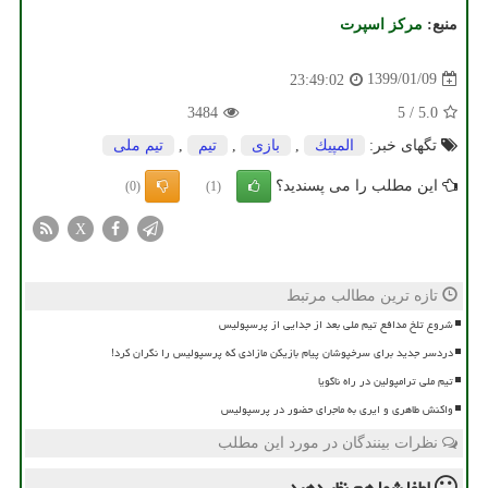
منبع:
مركز اسپرت
1399/01/09
23:49:02
3484
5
/
5.0
تگهای خبر:
المپیك
,
بازی
,
تیم
,
تیم ملی
این مطلب را می پسندید؟
(0)
(1)
X
تازه ترین مطالب مرتبط
شروع تلخ مدافع تیم ملی بعد از جدایی از پرسپولیس
دردسر جدید برای سرخپوشان پیام بازیکن مازادی که پرسپولیس را نگران کرد!
تیم ملی ترامپولین در راه ناگویا
واکنش طاهری و ایری به ماجرای حضور در پرسپولیس
نظرات بینندگان در مورد این مطلب
لطفا شما هم
نظر دهید