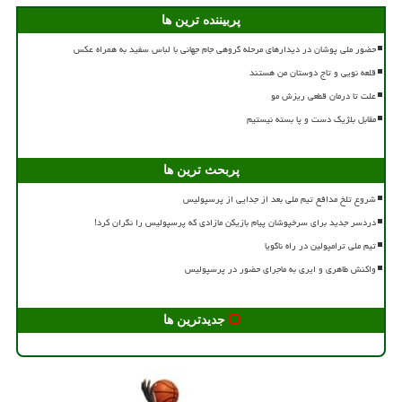
پربیننده ترین ها
حضور ملی پوشان در دیدارهای مرحله گروهی جام جهانی با لباس سفید به همراه عکس
قلعه نویی و تاج دوستان من هستند
علت تا درمان قطعی ریزش مو
مقابل بلژیک دست و پا بسته نیستیم
پربحث ترین ها
شروع تلخ مدافع تیم ملی بعد از جدایی از پرسپولیس
دردسر جدید برای سرخپوشان پیام بازیکن مازادی که پرسپولیس را نگران کرد!
تیم ملی ترامپولین در راه ناگویا
واکنش طاهری و ایری به ماجرای حضور در پرسپولیس
جدیدترین ها