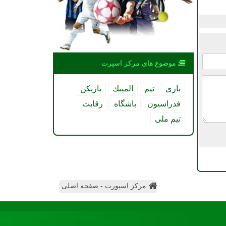
موضوع های مركز اسپرت
بازی
تیم
المپیك
بازیكن
فدراسیون
باشگاه
رقابت
تیم ملی
مرکز اسپورت - صفحه اصلی