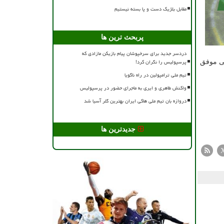
مقابل بلژیک دست و پا بسته نیستیم
پربحث ترین ها
دردسر جدید برای سرخپوشان پیام بازیکن مازادی که
پرسپولیس را نگران کرد!
می موفق
تیم ملی ترامپولین در راه ناگویا
واکنش طاهری و ایری به ماجرای حضور در پرسپولیس
دروازه بان تیم ملی هاکی ایران بهترین گلر آسیا شد
جدیدترین ها