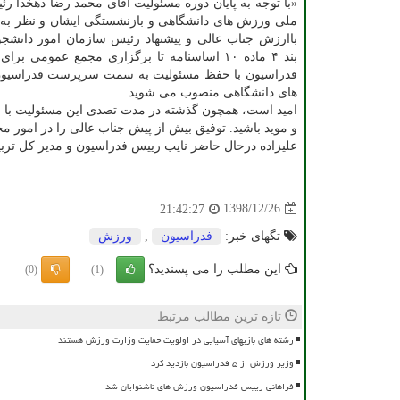
«با توجه به پایان دوره مسئولیت آقای محمد رضا دهخدا ر
ملی ورزش های دانشگاهی و بازنشستگی ایشان و نظر به ت
باارزش جناب عالی و پیشنهاد رئیس سازمان امور دانشجویا
بند ۴ ماده ۱۰ اساسنامه تا برگزاری مجمع عمومی بر
فدراسیون با حفظ مسئولیت به سمت سرپرست فدراسیو
های دانشگاهی منصوب می شوید.
امید است، همچون گذشته در مدت تصدی این مسئولیت با ات
و موید باشید. توفیق بیش از پیش جناب عالی را در امور مح
علیزاده درحال حاضر نایب رییس فدراسیون و مدیر كل ترب
1398/12/26
21:42:27
تگهای خبر:
فدراسیون
,
ورزش
این مطلب را می پسندید؟
(0)
(1)
تازه ترین مطالب مرتبط
رشته های بازیهای آسیایی در اولویت حمایت وزارت ورزش هستند
وزیر ورزش از ۵ فدراسیون بازدید کرد
فراهانی رییس فدراسیون ورزش های ناشنوایان شد