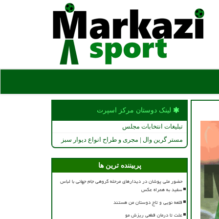
لینک دوستان مركز اسپرت
تبلیغات انتخابات مجلس
مستر گرین وال | مجری و طراح انواع دیوار سبز
پربیننده ترین ها
حضور ملی پوشان در دیدارهای مرحله گروهی جام جهانی با لباس
سفید به همراه عکس
قلعه نویی و تاج دوستان من هستند
علت تا درمان قطعی ریزش مو