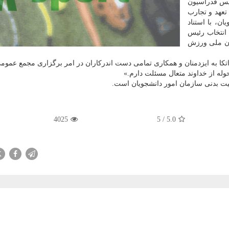
ئیس فدراسیون
عهد و تجارب
ن، با استناد
ای انتخاب رئیس
ن ملی ورزش
كا به ایزدمنان و همكاری تمامی دست اندركاران در امر برگزاری مجمع عمو
وله از خداوند متعال مسئلت دارم.»
یت بدنی سازمان امور دانشجویان است.
4025
5
/
5.0
X