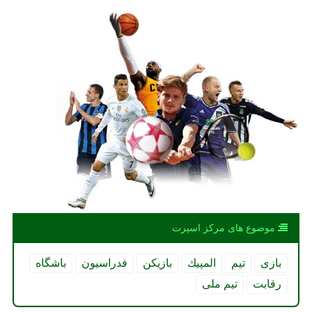
موضوع های مركز اسپرت
بازی
تیم
المپیك
بازیكن
فدراسیون
باشگاه
رقابت
تیم ملی