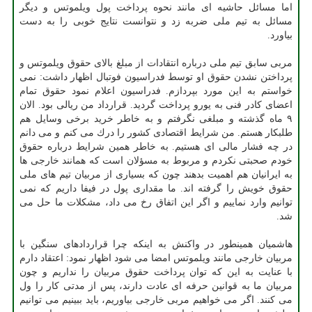
اما مسائل حاشیه ای مانند نحوه پرداخت پول ویلموتس و دیگر
مسائل به تیم ملی ضربه زد و نتوانست نتایج خوبی را به دست
بیاورد.
مربی سابق تیم ملی درباره انتقادات از مبلغ بالای حقوق ویلموتس و
پرداختن نشدن حقوق او توسط فدراسیون فوتبال اظهار داشت: نمی
خواستم به این مورد بپردازم. فدراسیون اعلام نمود حقوق تمام
اعضای كادر فنی به یورو پرداخت گردید. قرارداد من ریالی بود. الان
۹ ماه گذشته و مبلغی نگرفتم و به خاطر خرید برخی وسایل هم
طلبكار هستم. من شرایط اقتصادی كشور را درك می كنم و می دانم
در چه فشار مالی ای هستیم. به خاطر همین شرایط درباره حقوق
خودم صحبتی نكردم و مربوط به مسؤلان است كه همانند خارجی ها
به ایرانیان هم اهمیت بدهند چون كه بسیاری از مربیان تیم های ملی
حقوق خویش را گرفته اند. ما مقداری پول در فیفا داریم كه نمی
توانیم وارد نماییم و اگر این اتفاق رخ می داد، مشكلات ما حل می
شد.
هاشمیان همینطور در واكنش به اینكه چرا قراردادهای سنگین با
مربیان خارجی مانند ویلموتس امضا می شود اظهار نمود: اعتقاد دارم
با عنایت به این كه توان پرداخت حقوق مربیان را نداریم و چون
مربیان ما به قوانین حرفه ای عادت دارند، پس از مدتی كار را ول
می كنند. اگر می خواهیم مربی خارجی بیاوریم، باید ببینیم می توانیم