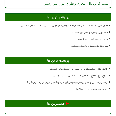
مستر گرین وال | مجری و طراح انواع دیوار سبز
پربیننده ترین ها
حضور ملی پوشان در دیدارهای مرحله گروهی جام جهانی با لباس سفید به همراه عکس
قلعه نویی و تاج دوستان من هستند
علت تا درمان قطعی ریزش مو
مقابل بلژیک دست و پا بسته نیستیم
پربحث ترین ها
رقابت 28 والیبالیست برای حضور در لیست نهائی تیم ملی
شروع تلخ مدافع تیم ملی بعد از جدایی از پرسپولیس
دردسر جدید برای سرخپوشان پیام بازیکن مازادی که پرسپولیس را نگران کرد!
تیم ملی ترامپولین در راه ناگویا
جدیدترین ها