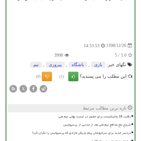
1398/12/26
14:53:53
3998
5
/
5.0
تگهای خبر:
بازی
,
باشگاه
,
پیروزی
,
تیم
این مطلب را می پسندید؟
(0)
(1)
X
تازه ترین مطالب مرتبط
رقابت 28 والیبالیست برای حضور در لیست نهائی تیم ملی
شروع تلخ مدافع تیم ملی بعد از جدایی از پرسپولیس
دردسر جدید برای سرخپوشان پیام بازیکن مازادی که پرسپولیس را نگران کرد!
تیم ملی ترامپولین در راه ناگویا