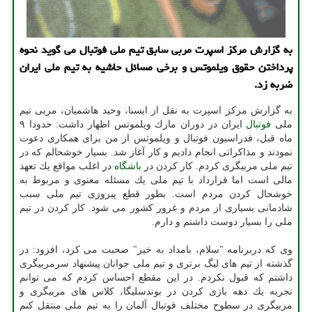
به گزارش مركز اسپرت مربی سابق تیم ملی فوتبال می گوید نحوه
پرداختن حقوق ویلموتس و برخی مسائل حاشیه به تیم ملی ایران
ضربه زد.
به گزارش مركز اسپرت به نقل از ایسنا، وحید هاشمیان، مربی تیم
ملی
فوتبال
ایران در دوران مارك ویلموتس اظهار داشت: حدودا ۹
ماه قبل، فدراسیون فوتبال و ویلموتس از من برای همكاری دعوت
نمودند و مذاكراتی انجام دادیم و كار آغاز شد. بسیار خوشحالم كه در
تیم ملی مربیگری كردم. كار كردن در
باشگاه
در اغلب مواقع یك تعهد
مالی است اما قرارداد با تیم ملی یك مسئله معنوی و مربوط به
خوشحال كردن مردم است. بطور قطع پیروزی تیم ملی سبب
شادمانی بسیاری از مردم و غرور كشور می شود. كار كردن در تیم
ملی را بسیار دوست داشتم و دارم.
وی كه دربرنامه "سلام، بامداد به خیر" صحبت می كرد، افزود: در
گذشته از تیم های لیگ برتری و تیم ملی جوانان پیشنهاد سرمربیگری
داشتم كه قبول نكردم. در این مقطع احساس كردم كه می توانم
تجربه یك دهه بازی كردن در بوندسلیگا، كلاس های مربیگری و
مربیگری در سطوح مختلف فوتبال آلمان را به تیم ملی منتقل كنم