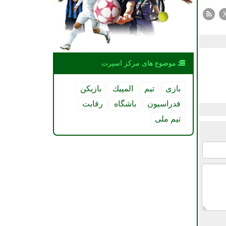
موضوع های مركز اسپرت
بازی
تیم
المپیك
بازیكن
فدراسیون
باشگاه
رقابت
تیم ملی