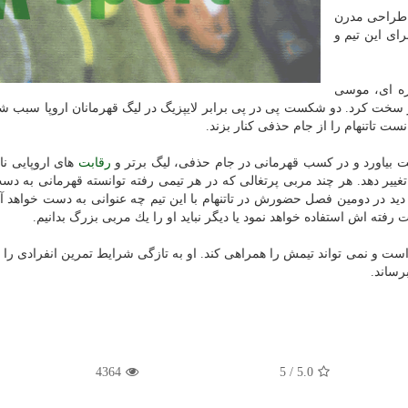
 طراحی مدرن
ای این تیم و
ره ای، موسی
خت كرد. دو شكست پی در پی برابر لایپزیگ در لیگ قهرمانان اروپا سبب شد 
نست تاتنهام را از جام حذفی كنار بزند.
رقابت
های اروپایی ناك
ییر دهد. هر چند مربی پرتغالی كه در هر تیمی رفته توانسته قهرمانی به دست
 دید در دومین فصل حضورش در تاتنهام با این تیم چه عنوانی به دست خواهد آور
رفته اش استفاده خواهد نمود یا دیگر نباید او را یك مربی بزرگ بدانیم.
است و نمی تواند تیمش را همراهی كند. او به تازگی شرایط تمرین انفرادی را
رساند.
4364
5
/
5.0