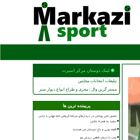
لینک دوستان مركز اسپرت
تبلیغات انتخابات مجلس
مستر گرین وال | مجری و طراح انواع دیوار سبز
پربیننده ترین ها
حضور ملی پوشان در دیدارهای مرحله گروهی جام جهانی با لباس
سفید به همراه عکس
قلعه نویی و تاج دوستان من هستند
علت تا درمان قطعی ریزش مو