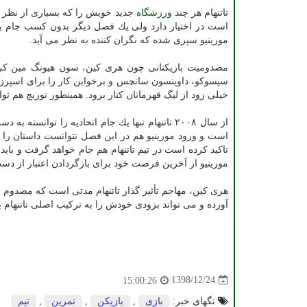
تاتنهام هر چند
ورزشگاه
جدید خویش را كه بسیاری از نظر
است در اختیار دارد ولی یك فصل دیگر بدون كسب جام بر
مورینیو سپری شده كه نگران كننده به نظر می آید.
مصدومیت بازیكنانی چون هری كین، سون هیونگ مین ك
سیسوكو، داوینسون سانچس و برخواین كار را برای اسپرز س
خیلی زود از لیگ قهرمانان كنار برود. همینطور نوریچ هم توا
از سال ۲۰۰۸ تاتنهام تنها یك جام اتحادیه را توانسته به دست بیاورد و در كسب قهرمانی در جام حذفی، لیگ برتر و
است و ورود مورینیو هم در این فصل نتوانست داستان را تغ
تاكید كرده است در تیم تاتنهام هم جام خواهد گرفت و باید
مورینیو از آخرین فرصت خود برای بازگردادن اعتبار از دست 
هری كین، مهاجم تأثیر گذار تاتنهام مدتی است كه مصدوم 
آورده و می تواند بزودی خودش را به تركیب اصلی تاتنهام ب
1398/12/24
15:00:26
تگهای خبر:
بازی
,
بازیكن
,
تمرین
,
تیم