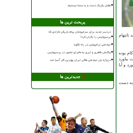
مقابل بلژیک دست و پا بسته نیستیم
پربحث ترین ها
دردسر جدید برای سرخپوشان پیام بازیکن مازادی که
تاتنهام
پرسپولیس را نگران کرد!
تیم ملی ترامپولین در راه ناگویا
واکنش طاهری و ایری به ماجرای حضور در پرسپولیس
ام بوده
 بیاورد
دروازه بان تیم ملی هاکی ایران بهترین گلر آسیا شد
د و آیا
جدیدترین ها
 به دست