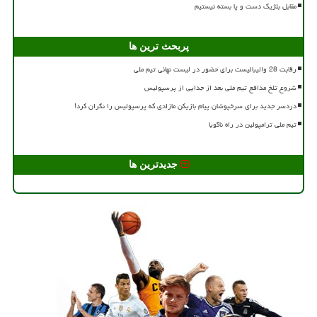
مقابل بلژیک دست و پا بسته نیستیم
پربحث ترین ها
رقابت 28 والیبالیست برای حضور در لیست نهائی تیم ملی
شروع تلخ مدافع تیم ملی بعد از جدایی از پرسپولیس
دردسر جدید برای سرخپوشان پیام بازیکن مازادی که پرسپولیس را نگران کرد!
تیم ملی ترامپولین در راه ناگویا
جدیدترین ها