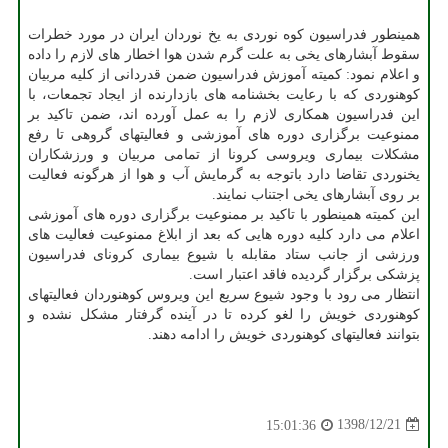
همینطور فدراسیون كوه نوردی به یخ نوردان ایران در مورد خطرات
سقوط آبشارهای یخی به علت گرم شدن هوا اخطار های لازم را داده
و اعلام نمود: كمیته آموزش فدراسیون ضمن قدردانی از كلیه مربیان
كوهنوردی كه با رعایت بخشنامه های بازدارنده از ایجاد تجمعات، با
این فدراسیون همكاری لازم را به عمل آورده اند، ضمن تاكید بر
ممنوعیت برگزاری دوره های آموزشی و فعالیتهای گروهی تا رفع
مشكلات بیماری ویروسی كرونا از تمامی مربیان و ورزشكاران
یخنوردی تقاضا دارد باتوجه به گرمایش آب و هوا از هرگونه فعالیت
بر روی آبشارهای یخی اجتناب نمایند.
این كمیته همینطور با تاكید بر ممنوعیت برگزاری دوره های آموزشی
اعلام می دارد كلیه دوره هایی كه بعد از ابلاغ ممنوعیت فعالیت های
ورزشی از جانب ستاد مقابله با شیوع بیماری كرونای فدراسیون
پزشكی برگزار گردیده فاقد اعتبار است.
انتظار می رود با وجود شیوع سریع این ویروس كوهنوردان فعالیتهای
كوهنوردی خویش را لغو كرده تا در آینده گرفتار مشكل نشده و
بتوانند فعالیتهای كوهنوردی خویش را ادامه دهند.
1398/12/21
15:01:36