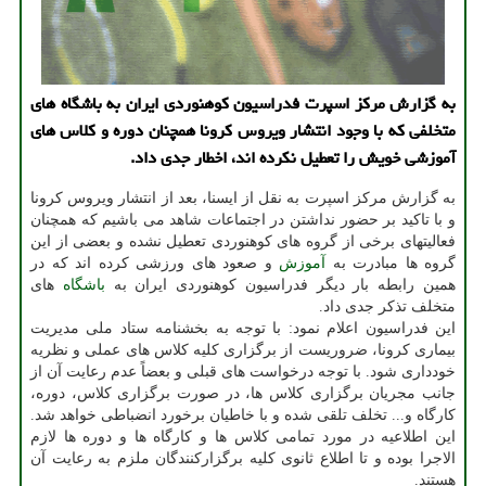
به گزارش مركز اسپرت فدراسیون كوهنوردی ایران به باشگاه های
متخلفی كه با وجود انتشار ویروس كرونا همچنان دوره و كلاس های
آموزشی خویش را تعطیل نكرده اند، اخطار جدی داد.
به گزارش مركز اسپرت به نقل از ایسنا، بعد از انتشار ویروس كرونا
و با تاكید بر حضور نداشتن در اجتماعات شاهد می باشیم كه همچنان
فعالیتهای برخی از گروه های كوهنوردی تعطیل نشده و بعضی از این
گروه ها مبادرت به
آموزش
و صعود های ورزشی كرده اند كه در
همین رابطه بار دیگر فدراسیون كوهنوردی ایران به
باشگاه
های
متخلف تذكر جدی داد.
این فدراسیون اعلام نمود: با توجه به بخشنامه ستاد ملی مدیریت
بیماری كرونا، ضروریست از برگزاری كلیه كلاس های عملی و نظریه
خودداری شود. با توجه درخواست های قبلی و بعضاً عدم رعایت آن از
جانب مجریان برگزاری كلاس ها، در صورت برگزاری كلاس، دوره،
كارگاه و... تخلف تلقی شده و با خاطیان برخورد انضباطی خواهد شد.
این اطلاعیه در مورد تمامی كلاس ها و كارگاه ها و دوره ها لازم
الاجرا بوده و تا اطلاع ثانوی كلیه برگزاركنندگان ملزم به رعایت آن
هستند.