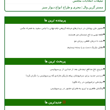
تبلیغات انتخابات مجلس
مستر گرین وال | مجری و طراح انواع دیوار سبز
پربیننده ترین ها
حضور ملی پوشان در دیدارهای مرحله گروهی جام جهانی با لباس سفید به همراه عکس
قلعه نویی و تاج دوستان من هستند
علت تا درمان قطعی ریزش مو
مقابل بلژیک دست و پا بسته نیستیم
پربحث ترین ها
شروع تلخ مدافع تیم ملی بعد از جدایی از پرسپولیس
دردسر جدید برای سرخپوشان پیام بازیکن مازادی که پرسپولیس را نگران کرد!
تیم ملی ترامپولین در راه ناگویا
واکنش طاهری و ایری به ماجرای حضور در پرسپولیس
جدیدترین ها