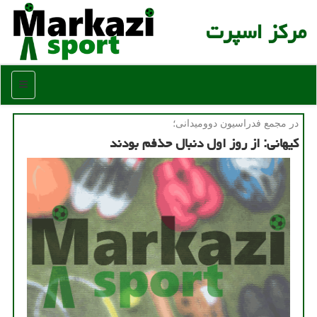
مركز اسپرت
منو
در مجمع فدراسیون دوومیدانی؛
كیهانی: از روز اول دنبال حذفم بودند