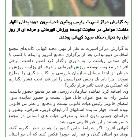
به گزارش مركز اسپرت رئیس پیشین فدراسیون دوومیدانی اظهار
داشت: عواملی در معاونت توسعه ورزش قهرمانی و حرفه ای از روز
اول به دنبال حذف مجید كیهانی بودند.
به گزارش مركز اسپرت به نقل از مهر، مجید كیهانی كاندیدای مجمع
انتخاباتی دوومیدانی بعد از برگزاری مجمع امروز و اینكه با كسب ۸
رای صندلی ریاست را به داوری واگذار كرد اظهار داشت: برخی
افراد در معاونت توسعه
ورزش
قهرمانی و حرفه ای وزارت ورزش و
جوانان از ابتدا مسائل سازمان بازرسی و نكات دیگری را مطرح
نمودند. چرا باید یك رئیس فدراسیون را این قدر تحت فشار بگذاریم
كه عملكردش تحت تاثیر قرار بگیرد؟
وی اضافه كرد: نماینده سازمان بازرسی هم در مجمع حضور داشت.
فكس رای به هیچ عنوان قابل قبول نیست و حضور نماینده بدون
امضای قانونی رئیس هیات قانونی نیست و مجمع از نظر من قانونی
نبوده است. چهار نماینده استانهای آذربایجان غربی، شرقی، بوشهر و
خراسان جنوبی بدون امضا و معرفی هیات های استانی در مجمع
حاضر هستند و این غیر قانونی می باشد.
كیهانی افزود: اگر شرایط خاص كشور را هم در نظر بگیریم گفته
بودند دو استان گیلان و قم رای خودرا فكس كنند كه آن دو استان