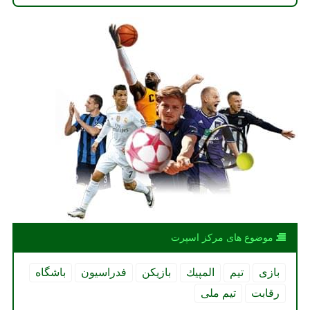
موضوع های مركز اسپرت
بازی
تیم
المپیك
بازیكن
فدراسیون
باشگاه
رقابت
تیم ملی