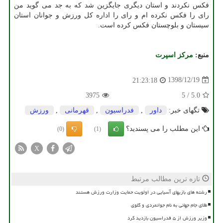
فكس نكردند و استان دیگری جایگزین شد كه به جد می گوید من
رای را فكس نكرده ام و رای را اداره كل ورزش و جوانان استان
سیستان و بلوچستان فكس كرده است.
منبع:
مركز اسپرت
1398/12/19
21:23:18
3975
5
/
5.0
تگهای خبر:
داور
,
فدراسیون
,
قهرمانی
,
ورزش
این مطلب را می پسندید؟
(0)
(1)
X
تازه ترین مطالب مرتبط
رشته های بازیهای آسیایی در اولویت حمایت وزارت ورزش هستند
طلای جام جهانی به نام جوانمردی و گلوی
وزیر ورزش از ۵ فدراسیون بازدید کرد