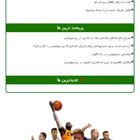
علت تا درمان قطعی ریزش مو
مقابل بلژیک دست و پا بسته نیستیم
پربحث ترین ها
شروع تلخ مدافع تیم ملی بعد از جدایی از پرسپولیس
دردسر جدید برای سرخپوشان پیام بازیکن مازادی که پرسپولیس را نگران کرد!
تیم ملی ترامپولین در راه ناگویا
واکنش طاهری و ایری به ماجرای حضور در پرسپولیس
جدیدترین ها