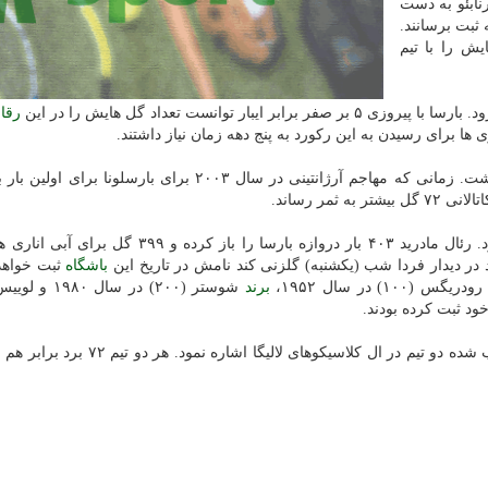
رنابئو به دست
 ثبت برسانند.
ش را با تیم
ر توانست تعداد گل هایش را در این
رقا
شكی نیست كه لیونل مسی نقش مهمی در این اتفاق داشت. زمانی كه مهاجم آرژانتینی در سال ۲۰۰۳ برای بارسلو
این رقابت در تعداد گل های ال كلاسیكو نیز دیده می شود. رئال مادرید ۴۰۳ بار دروازه بارسا را باز كر
د در دیدار فردا شب (یكشنبه) گلزنی كند نامش در تاریخ این
باشگاه
ثبت خواهد
 در سال ۱۹۵۲،
برند
شوستر (۲۰۰) در سال ۰
برای نشان دادن این برابری می توان به پیروزی های كسب شده دو تیم در ال كلاسیكوهای لال