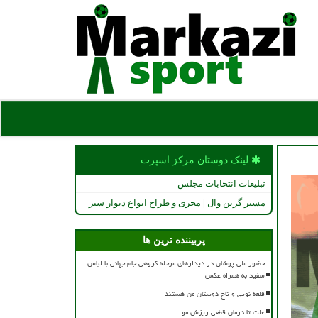
لینک دوستان مركز اسپرت
تبلیغات انتخابات مجلس
مستر گرین وال | مجری و طراح انواع دیوار سبز
پربیننده ترین ها
حضور ملی پوشان در دیدارهای مرحله گروهی جام جهانی با لباس
سفید به همراه عکس
قلعه نویی و تاج دوستان من هستند
علت تا درمان قطعی ریزش مو