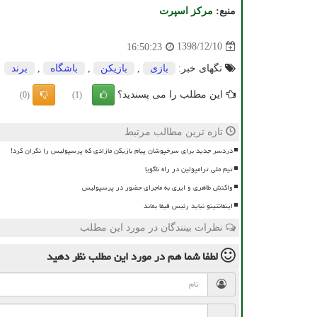
منبع:
مركز اسپرت
1398/12/10
16:50:23
تگهای خبر:
بازی
,
بازیكن
,
باشگاه
,
برند
این مطلب را می پسندید؟
(0)
(1)
تازه ترین مطالب مرتبط
دردسر جدید برای سرخپوشان پیام بازیکن مازادی که پرسپولیس را نگران کرد!
تیم ملی ترامپولین در راه ناگویا
واکنش طاهری و ایری به ماجرای حضور در پرسپولیس
اینفانتینو نباید رئیس فیفا بماند
نظرات بینندگان در مورد این مطلب
لطفا شما هم
در مورد این مطلب
نظر دهید