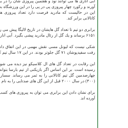
آبی اناری ها می توانند نود و هفتمین پیروزی شان را در ب
آورند و ركورد چهار پیروزی پی در پی را در این ورزشگاه به
این در حالیست كه مادرید فرصت دارد تعداد پیروزی های
كاتالانی برابر كند.
برابری دو تیم تا تعداد گل هایشان در تاریخ لالیگا پیش می رود. بارسا با پیروزی ۵ بر صفر برابر ایبا
۶۱۵۱ برساند و یك گل از رئال مادرید پیشی بگیرد. آبی اناری ها برای رسیدن به این ركورد به پنج دهه زمان نیاز داشتند.
رفت سفیدپوشان ۷۱ گل جلوتر بودند. در این ۱۷ سال تیم كاتالانی ۷۲ گل بیشتر به ثمر رساند.
رسیده است. بر این اساس اگر بازیكنی از تیم بارسا بتوان
چهارصدمین گل تیم كاتالانی را به ثمر می رساند. سسار رودریگس (۱۰۰)
(۳۰۰) در سال ۲۰۰۰ قبل از این گل های صدتایی را به نام خود ثبت كرده بودند.
آورده اند.