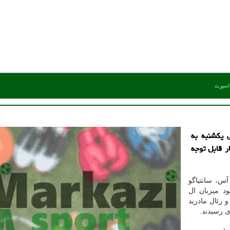
 اسپرت
ی یكشنبه به
ر قابل توجه
س، سانتیاگو
د میزبان ال
 و رئال مادرید