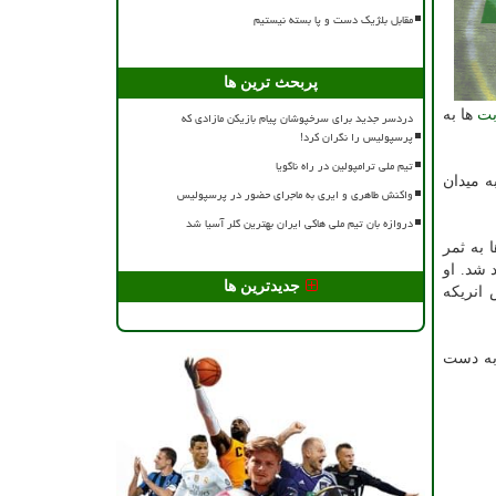
مقابل بلژیک دست و پا بسته نیستیم
پربحث ترین ها
بت
ها به
دردسر جدید برای سرخپوشان پیام بازیکن مازادی که
پرسپولیس را نگران کرد!
تیم ملی ترامپولین در راه ناگویا
نا برای اولین بار به میدان
واکنش طاهری و ایری به ماجرای حضور در پرسپولیس
دروازه بان تیم ملی هاکی ایران بهترین گلر آسیا شد
ده و ۳۹۹ گل برای آبی اناری ها به ثمر
 شد. او
جدیدترین ها
۱۹۸ و لوییس انریكه
یگا اشاره نمود. هر دو تیم ۷۲ برد برابر هم به دست