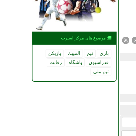
موضوع های مركز اسپرت
بازی
تیم
المپیك
بازیكن
فدراسیون
باشگاه
رقابت
تیم ملی