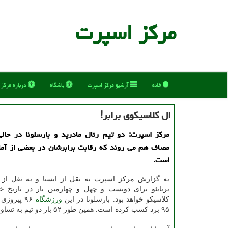
مركز اسپرت
خانه
آرشیو مركز اسپرت
باشگاه
درباره مركز
ال كلاسیكوی برابر!
مركز اسپرت: دو تیم رئال مادرید و بارسلونا در حال
مصاف هم می روند كه رقابت برابرشان در بعضی از آما
است.
به گزارش مركز اسپرت به نقل از ایسنا و به نقل از آ
برنابئو برای دویست و چهل و چهارمین بار در تاریخ خو
كلاسیكو خواهد بود. بارسلونا در این
ورزشگاه
۹۶ پیروزی
۹۵ برد كسب كرده است. همین طور ۵۲ بار دو تیم به تساوی رسیدند.