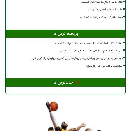
قلعه نویی و تاج دوستان من هستند
علت تا درمان قطعی ریزش مو
مقابل بلژیک دست و پا بسته نیستیم
پربحث ترین ها
رقابت 28 والیبالیست برای حضور در لیست نهائی تیم ملی
شروع تلخ مدافع تیم ملی بعد از جدایی از پرسپولیس
دردسر جدید برای سرخپوشان پیام بازیکن مازادی که پرسپولیس را نگران کرد!
تیم ملی ترامپولین در راه ناگویا
جدیدترین ها