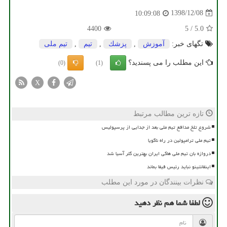
1398/12/08
10:09:08
4400
5
/
5.0
تگهای خبر:
آموزش
,
پزشك
,
تیم
,
تیم ملی
این مطلب را می پسندید؟
(0)
(1)
X
تازه ترین مطالب مرتبط
شروع تلخ مدافع تیم ملی بعد از جدایی از پرسپولیس
تیم ملی ترامپولین در راه ناگویا
دروازه بان تیم ملی هاکی ایران بهترین گلر آسیا شد
اینفانتینو نباید رئیس فیفا بماند
نظرات بینندگان در مورد این مطلب
لطفا شما هم
نظر دهید