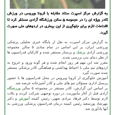
به گزارش مركز اسپرت ستاد مقابله با كرونا ویروس در ورزش
كادر ویژه ای را در مجموعه ۵ سالن ورزشگاه آزادی مستقر كرد تا
اقدامات لازم برای جلوگیری از این بیماری در اردوهای ملی صورت
گیرد.
به گزارش مركز اسپرت به نقل از پایگاه خبری تحلیلی پزشكی
ورزشی ایران، بر این اساس در تمام مبادی ۵ سالن مجموعه
ورزشی آزادی
پزشك
و پرستار مستقر شده و كاركنان فدراسیون ها
از نظر دمای بدن بررسی شدند.
مقرر شد این مهم هر روز انجام شده و هر گونه ورود و خروج به
اردوهای تیم ملی با احتیاط بهداشتی و هماهنگی كادر پزشكی مستقر
شده صورت گیرد.
آموزش جلوگیری از كرونا ویروس در محل فدراسیون ها با حضور
پرسنل اداری مسؤلان تیم های ملی و كادر آشپزخانه عرضه شد.
بر اساس این گزارش، كادر مستقر در مجموعه ۵ سالن
ورزشگاه
آزادی قبل از آغاز مأموریت، در دوره توجیهی شركت كردند و نكات
لازم توسط دكتر فرهاد مرادی شهپر، رئیس كمیته
آموزش
و دكتر
مهرشاد پورسعید رئیس كمیته درمان فدراسیون پزشكی ورزشی به
آنها یادآوری شد.