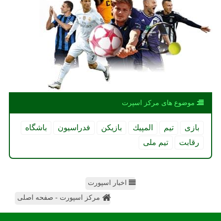
موضوع های مركز اسپرت
بازی
تیم
المپیك
بازیكن
فدراسیون
باشگاه
رقابت
تیم ملی
اخبار اسپورت
مرکز اسپورت - صفحه اصلی