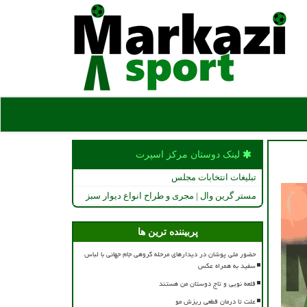
لینک دوستان مركز اسپرت
تبلیغات انتخابات مجلس
مستر گرین وال | مجری و طراح انواع دیوار سبز
پربیننده ترین ها
حضور ملی پوشان در دیدارهای مرحله گروهی جام جهانی با لباس
سفید به همراه عکس
قلعه نویی و تاج دوستان من هستند
علت تا درمان قطعی ریزش مو