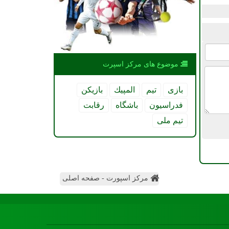
موضوع های مركز اسپرت
بازی
تیم
المپیك
بازیكن
فدراسیون
باشگاه
رقابت
تیم ملی
مرکز اسپورت - صفحه اصلی