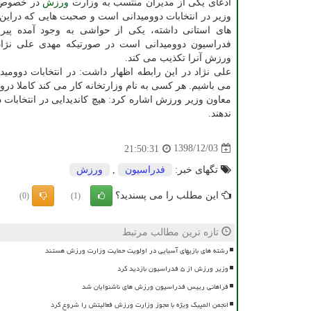
ادعای یكی از مدیران منتسب به وزارت
ورزش
در خصوص ای
وزیر در انتخابات دوومیدانی است و صحبت هایی كه دراین ز
های استانی داشته، یكی از حواشی به وجود آمده پیرام
فدراسیون دوومیدانی است در صورتیكه مهدی علی نژاد
ورزش آنرا تكذیب می كند.
علی نژاد در این رابطه اظهار داشت: در انتخابات دووم
می باشیم. هر كسی به نام وزارتخانه كار می كند كاملا درو
معاون وزیر ورزش اشاره كرد: هیچ كاندیدایی در انتخابات 
ندهند.
1398/12/03
21:50:31
تگهای خبر:
فدراسیون
,
ورزش
این مطلب را می پسندید؟
(0)
(1)
تازه ترین مطالب مرتبط
رشته های بازیهای آسیایی در اولویت حمایت وزارت ورزش هستند
وزیر ورزش از ۵ فدراسیون بازدید کرد
فراهانی رییس فدراسیون ورزش های ناشنوایان شد
انجمن المپیک ویژه با مجوز وزارت ورزش فعالیتش را شروع کرد