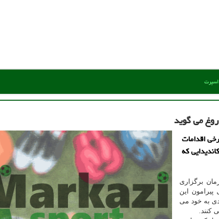
 اسپرت
روغ می گوید
رخی اقدامات
اندیدایی كه
مان برگزاری
پیرامون این
یدی به خود می
 كنند.