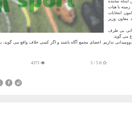
نكه نماینده
مینه با هیات
ون انتخابات
 معاون وزیر
یدانی بی طرف
غ می گوید.
دوومیدانی نداریم. اعضای مجمع آگاه باشند و اگر كسی خلاف واقع می گوید، به
4373
5
/
5.0
X