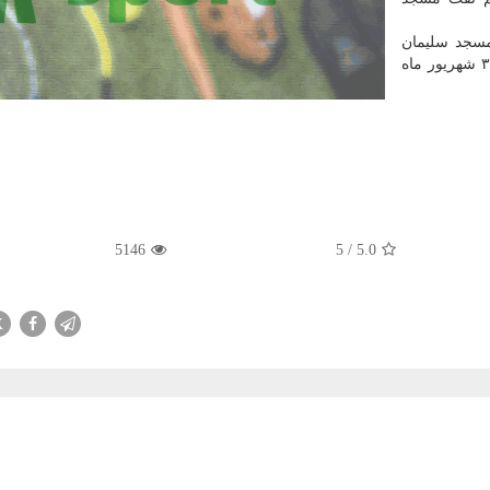
جد سلیمان
جهت ادای توضیحات درباب تخلفات معنونه روز یكشنبه ۳۱ شهریور ماه
5146
5
/
5.0
X