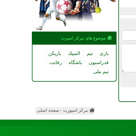
موضوع های مركز اسپرت
بازی
تیم
المپیك
بازیكن
فدراسیون
باشگاه
رقابت
تیم ملی
مرکز اسپورت - صفحه اصلی