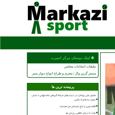
لینک دوستان مركز اسپرت
تبلیغات انتخابات مجلس
مستر گرین وال | مجری و طراح انواع دیوار سبز
پربیننده ترین ها
حضور ملی پوشان در دیدارهای مرحله گروهی جام جهانی با لباس
سفید به همراه عکس
قلعه نویی و تاج دوستان من هستند
علت تا درمان قطعی ریزش مو