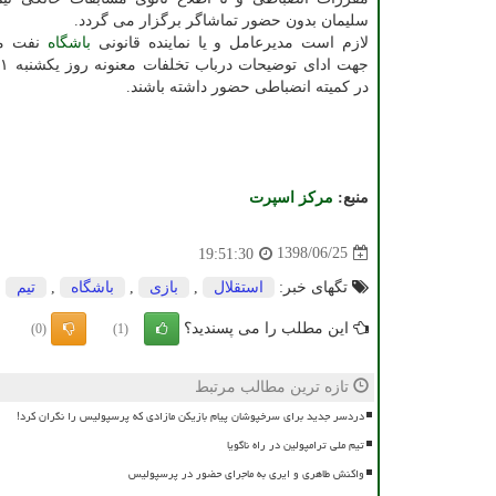
سلیمان بدون حضور تماشاگر برگزار می گردد.
لازم است مدیرعامل و یا نماینده قانونی
باشگاه
نفت مس
در كمیته انضباطی حضور داشته باشند.
منبع:
مركز اسپرت
1398/06/25
19:51:30
تگهای خبر:
استقلال
,
بازی
,
باشگاه
,
تیم
این مطلب را می پسندید؟
(0)
(1)
تازه ترین مطالب مرتبط
دردسر جدید برای سرخپوشان پیام بازیکن مازادی که پرسپولیس را نگران کرد!
تیم ملی ترامپولین در راه ناگویا
واکنش طاهری و ایری به ماجرای حضور در پرسپولیس