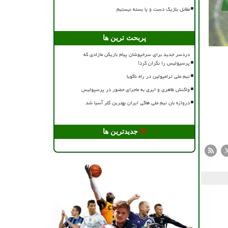
مقابل بلژیک دست و پا بسته نیستیم
پربحث ترین ها
دردسر جدید برای سرخپوشان پیام بازیکن مازادی که
پرسپولیس را نگران کرد!
تیم ملی ترامپولین در راه ناگویا
واکنش طاهری و ایری به ماجرای حضور در پرسپولیس
دروازه بان تیم ملی هاکی ایران بهترین گلر آسیا شد
جدیدترین ها