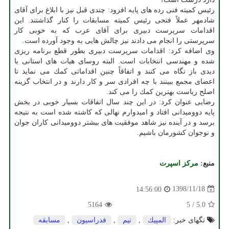
رئیس كمیته فنی رده های پایه افزود: چندی قبل نیز با ابلاغ برای آقای
شادمهر عملاً فتحی رئیس كمیته مسابقات را كنار گذاشتند. این
اقدامات سرپرست دبیری برای آقای عرب كه به خوبی كار
سرپرستی را انجام می دادند نیز چالش هایی به وجود آورده است.
وی اضافه كرد: اقدامات سرپرست دبیری بطور قطع برنامه ریزی
شده و مهندسی انتخابات است. البته روسای هیات های استانی با
دیدی باز نگاه می كنند و اتفاقاً چنین اقداماتی كمك می نماید تا
اعضای مجمع ببینند با چه افرادی سر و كار دارند و در انتخاب گزینه
اصلح ریاست بهترین كمك را می كند.
رضایی عنوان كرد: در این چند سال اتفاقات بسیار خوبی در بخش
پایه دوومیدانی افتاد و امیدوارم نهالی كه كاشته شده است به نتیجه
برسد و در آینده نیز شاهد موفقیت های بیشتر دوومیدانی كاران جوان
و نوجوان كشورمان باشیم.
منبع:
مركز اسپرت
1398/11/18
14:56:00
5164
5
/
5.0
تگهای خبر:
المپیك
,
تیم
,
فدراسیون
,
مسابقه