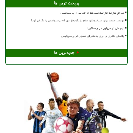
پربحث ترین ها
شروع تلخ مدافع تیم ملی بعد از جدایی از پرسپولیس
دردسر جدید برای سرخپوشان پیام بازیکن مازادی که پرسپولیس را نگران کرد!
تیم ملی ترامپولین در راه ناگویا
واکنش طاهری و ایری به ماجرای حضور در پرسپولیس
جدیدترین ها