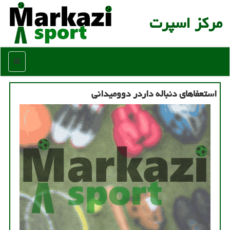
مركز اسپرت
منو
استعفاهای دنباله داردر دوومیدانی