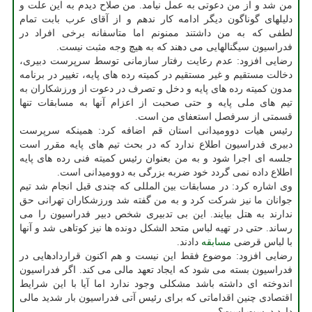
من شد و از من دعوتی به عمل نیامد. من صلاح دیدم به این علت و
دلیلهای گوناگون دیگر ادامه كار ندهم و از آقای عرب بابت تمام
لطفی كه به من داشتند ممنونم اما متاسفانه برخی افراد در
فدراسیون سیگنالهایی می دهند كه به هیچ وجه مثبت نیست.
رضایی افزود: عدم رعایت رفتار سازمانی توسط سرپرست دبیری،
دخالت مستقیم و غیر مستقیم در كمیته رده های پایه، تغییر در برنامه
مدون كمیته رده های پایه و دخل و تصرف در دعوت از ورزشكاران به
تیم های ملی پایه و حتی صحبت از اعزام آنها به مسابقات تنها
قسمتی از سرفصل استعفای من است.
رئیس هیات دوومیدانی استان قم اضافه كرد: همینكه سرپرست
دبیری فدراسیون اطلاع ندارد كه در بحث تیم های پایه مقرر است
جلسه ای اجرا شود و به من بعنوان رئیس كمیته فنی رده های پایه
اطلاع داده نمی گردد خود ضربه بزرگی به دوومیدانی است.
وی اشاره كرد: در مسابقات بین المللی كه چندی قبل انجام شد تیم
جوانان ما نیز شركت كرد و به من گفته شد ورزشكاران تهرانی حق
ندارند به هتل بیایند. این بی تدبیری شخص دبیر فدراسیون را می
رساند. حتی در تهیه لباس متحد الشكل دونده ها نیز كوتاهی شد و آنها
با لباس قرضی
مسابقه
دادند.
رضایی افزود: موضوع فقط این نیست و هم اكنون قراردادهایی در
فدراسیون بسته می شود كه ایجاد تعهد مالی می كند. اگر فدراسیون
اندوخته ای داشته باشد مشكلی وجود ندارد اما آیا با این شرایط
اقتصادی چنین اقداماتی كه برای رئیس آتی فدراسیون بار شدید مالی
دارد درست است؟