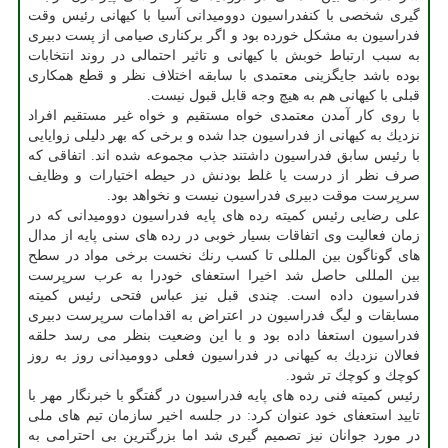
گیری شخصی با كنفدراسیون دوومیدانی آسیا با كیهانی رئیس وقت
فدراسیون به مشكل خورده بود و اگر بركناری صیامی از پست دبیری
به سبب ارتباط خوبش با كیهانی و تاثیر احتمالی در روند انتخابات
بوده باشد جایگزینی معتمدی با سابقه اختلاف نظر و قطع همكاری
قبلی با كیهانی هم به هیچ وجه قابل قبول نیست.
با روی كار آمدن معتمدی خواه مستقیم و خواه غیر مستقیم افراد
نزدیك به كیهانی از فدراسیون جدا شده و برخی كه بهر دلیلی زوایایی
با رئیس سابق فدراسیون داشتند جذب مجموعه شده اند. اتفاقی كه
صرف نظر از درست یا غلط بودنش در حیطه اختیارات و وظایف
سرپرست موقت دبیری فدراسیون نیست و نخواهد بود.
علی رضایی رئیس كمیته رده های پایه فدراسیون دوومیدانی كه در
زمان فعالیت وی اتفاقات بسیار خوبی در رده های سنی پایه از مدال
های گوناگون بین المللی تا كسب رنك نخست برخی مواد در سطح
بین المللی حاصل شد اخیرا استعفای خودرا به عرب سرپرست
فدراسیون داده است. چندی قبل نیز عباس فتحی رئیس كمیته
مسابقات و لیگ فدراسیون در اعتراض به اقدامات سرپرست دبیری
فدراسیون استعفا داده بود و با این وضعیت بنظر می رسد حلقه
فعالان نزدیك به كیهانی در فدراسیون فعلی دوومیدانی روز به روز
كوچك و كوچك تر شود.
رئیس كمیته فنی رده های پایه فدراسیون در گفتگو با خبرنگار مهر با
تایید استعفای خود عنوان كرد: در جلسه اخیر سازمان تیم های ملی
در مورد جوانان نیز تصمیم گیری شد اما بزرگترین بی احترامی به