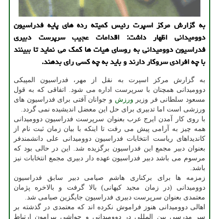
به گزارش مركز اسپرت رئیس كمیته رده های پایه فدراسیون
دوومیدانی اظهار داشت: اقدامات عجیب سرپرست دبیری
فدراسیون دوومیدانی به روسای هیات ها كمك می نماید تا ببینند
با چه افرادی سروكار دارند و باید به چه كسی رای بدهند.
به گزارش مركز اسپرت به نقل از مهر، فدراسیون المپیكی
دوومیدانی همچنان با سرپرست اداره می شود. اتفاقی كه به قول
مسعود سلطانی فر وزیر
ورزش
و جوانان آفتی برای فدراسیون های
ورزشی است اما تدبیری برای حل این معضل اندیشیده نمی گردد.
با روی كار آمدن ایرج عرب بعنوان سرپرست فدراسیون دوومیدانی
همه چیز به آرامی پیش می رفت تا اینكه با بیان زمان ثبت نام از
كاندیداهای ریاست انتخابات فدراسیون دوومیدانی علی دانشمندفر
بعنوان دبیر مجمع این فدراسیون برگزیده شد. این در حالی بود كه
مرسوم می باشد دبیر فدراسیون عهده دار دبیری مجمع انتخابات نیز
باشد.
زمزمه ها برای بركناری هاشم صیامی دبیر سابق فدراسیون
دوومیدانی (در زمان مجید كیهانی) بالا گرفت و بالاخره پژمان
معتمدی بعنوان سرپرست دبیری فدراسیون جایگزین صیامی شد.
اهالی دوومیدانی هنوز فراموش نكرده اند كه معتمدی در گذشته بر
سر مدرسی بین المللی در دوومیدانی و حواشی پیرامون ارتباط