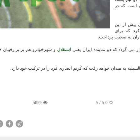
ی است كه در
 پیش از این
رد كه برای
گاران به صحبت پرداخت.
 می گردد كه دو نماینده ایران یعنی
استقلال
و شهرخودرو هم برابر رقیبان خ
لسیلیه به میدان خواهد رفت كه كریم انصاری فرد را در تركیب خود دارد.
5059
5
/
5.0
X