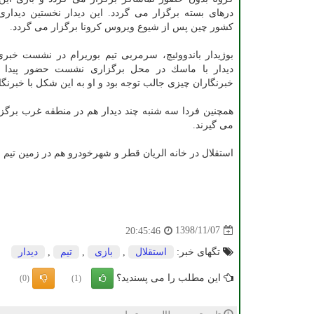
درهای بسته برگزار می گردد. این دیدار نخستین دیدار
كشور چین پس از شیوع ویروس كرونا برگزار می گردد.
بوژیدار باندووئیچ، سرمربی تیم بوریرام در نشست خبری
دیدار با ماسك در محل برگزاری نشست حضور پیدا ك
خبرنگاران چیزی جالب توجه بود و او به این شكل با خبرن
همچنین فردا سه شنبه چند دیدار هم در منطقه غرب برگزار
می گیرند.
استقلال در خانه الریان قطر و شهرخودرو هم در زمین تیم ا
1398/11/07
20:45:46
تگهای خبر:
استقلال
,
بازی
,
تیم
,
دیدار
این مطلب را می پسندید؟
(0)
(1)