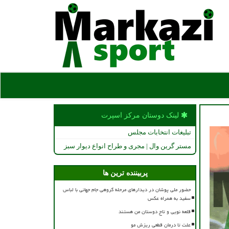
لینک دوستان مركز اسپرت
تبلیغات انتخابات مجلس
مستر گرین وال | مجری و طراح انواع دیوار سبز
پربیننده ترین ها
حضور ملی پوشان در دیدارهای مرحله گروهی جام جهانی با لباس
سفید به همراه عکس
قلعه نویی و تاج دوستان من هستند
علت تا درمان قطعی ریزش مو