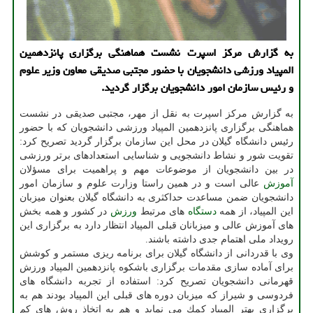
به گزارش مركز اسپرت نشست هماهنگی برگزاری پانزدهمین
المپیاد ورزشی دانشجویان با حضور مجتبی صدیقی معاون وزیر علوم
و رئیس سازمان امور دانشجویان برگزار گردید.
به گزارش مركز اسپرت به نقل از مهر، مجتبی صدیقی در نشست
هماهنگی برگزاری پانزدهمین المپیاد ورزشی دانشجویان كه با حضور
رئیس دانشگاه گیلان در محل این سازمان برگزار گردید تصریح كرد:
تقویت شور و نشاط دانشجویی و شناسایی استعدادهای برتر ورزشی
در بین دانشجویان از موضوعات مهم و پراهمیت برای مسؤلان
آموزش
عالی است و در همین راستا وزارت علوم و سازمان امور
دانشجویان ضمن مساعدت حداكثری به دانشگاه گیلان بعنوان میزبان
این المپیاد، از همه
دستگاه
های مرتبط
ورزش
در كشور و همه بخش
های آموزش عالی و میزبانان قبلی المپیاد انتظار دارد به برگزاری این
رویداد ملی اهتمام جدی داشته باشند.
وی با قدردانی از دانشگاه گیلان برای برنامه ریزی مستمر و كوشش
برای آماده سازی مقدمات برگزاری باشكوه پانزدهمین المپیاد ورزش
قهرمانی دانشجویان تصریح كرد: استفاده از تجربه دانشگاه های
فردوسی و شیراز كه میزبان دوره های قبلی این المپیاد بودند هم به
برگزاری بهتر المپیاد كمك می نماید و هم به اتخاذ روش های كم