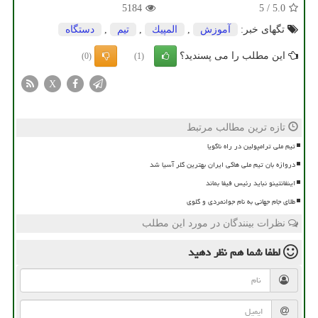
5184
5
/
5.0
تگهای خبر:
آموزش
,
المپیك
,
تیم
,
دستگاه
این مطلب را می پسندید؟
(0)
(1)
X
تازه ترین مطالب مرتبط
تیم ملی ترامپولین در راه ناگویا
دروازه بان تیم ملی هاکی ایران بهترین گلر آسیا شد
اینفانتینو نباید رئیس فیفا بماند
طلای جام جهانی به نام جوانمردی و گلوی
نظرات بینندگان در مورد این مطلب
لطفا شما هم
نظر دهید