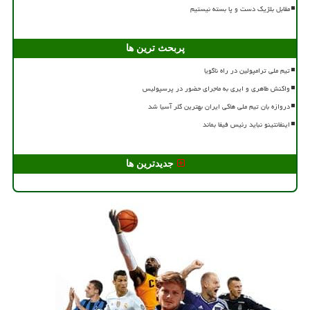
مقابل بلژیک دست و پا بسته نیستیم
پربحث ترین ها
تیم ملی ترامپولین در راه ناگویا
واکنش طاهری و ایری به ماجرای حضور در پرسپولیس
دروازه بان تیم ملی هاکی ایران بهترین گلر آسیا شد
اینفانتینو نباید رئیس فیفا بماند
جدیدترین ها