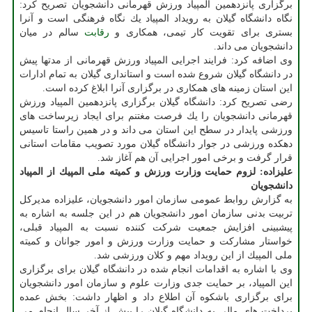
برگزاری پانزدهمین المپیاد ورزش قهرمانی دانشجویان تصریح كرد:
نگاه دانشگاه گیلان به رویداد المپیاد یك نگاه فرهنگی است و آنرا
بستری برای تقویت كار تیمی، همكاری و
رقابت
سالم در میان
دانشجویان می داند.
وی اضافه كرد: فرایند اجرایی المپیاد ورزش قهرمانی از مدتها پیش
در دانشگاه گیلان شروع شده است و استانداری گیلان به تمام ادارات
این استان زمینه های همكاری در برگزاری آنرا ابلاغ كرده است.
رضی تصریح كرد: دانشگاه گیلان برگزاری پانزدهمین المپیاد ورزش
قهرمانی دانشجویان را یك فرصت مغتنم برای ایجاد زیرساخت های
ورزشی پایدار در سطح این استان می داند و در همین راستا تاسیس
دهكده ورزشی در جوار دانشگاه گیلان مورد تصویب مقامات استانی
قرار گرفت و برخی امور اجرایی آن هم آغاز شد.
علیزاده: لزوم حمایت وزارت ورزش و كمیته ملی المپیك از المپیاد
دانشجویان
به گزارش روابط عمومی سازمان امور دانشجویان، علیزاده مدیركل
تربیت بدنی سازمان امور دانشجویان هم در این جلسه به اشاره به
پیشبینی افزایش جمعیت شركت كننده نسبت به المپیاد قبلی،
خواستار مشاركت و حمایت وزارت ورزش و امور جوانان و كمیته
ملی المپیك از این رویداد مهم و كلان ورزشی شد.
وی با اشاره به اقدامات انجام شده در دانشگاه گیلان برای برگزاری
این المپیاد، بر حمایت جدی وزارت علوم و سازمان امور دانشجویان
برای برگزاری باشكوه آن اطلاع داد و اظهار داشت: بخش عمده
پرداخت های مالی به دانشگاه گیلان را پیش از آخر سال انجام می