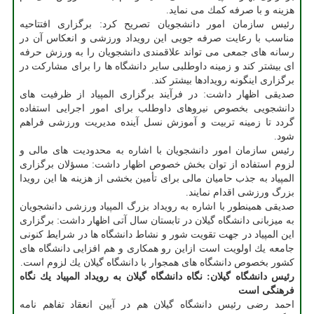
هزینه و با صرفه كمك می نماید.
رئیس سازمان امور دانشجویان تصریح كرد: برگزاری افتتاحیه
مناسب با رعایت صرفه جویی این رویداد ورزشی و انعكاس آن در
رسانه های جمعی می تواند علاقمندی دانشجویان را به ورزش حرفه
ای بیشتر كند و زمینه داوطلبی سایر دانشگاه ها را برای مشاركت در
برگزاری اینگونه رویدادها بیشتر كند.
صدیقی اظهار داشت: در فرآیند برگزاری المپیاد از ظرفیت های
دانشجویی بخصوص نیروهای داوطلب برای امور اجرایی استفاده
گردد تا زمینه تربیت و آموزش نسل آینده مدیریت ورزشی فراهم
شود.
رئیس سازمان امور دانشجویان با اشاره به محدودیت های مالی و
لزوم استفاده از توان بخش خصوص اظهار داشت: مسؤلان برگزاری
المپیاد به جذب حامیان مالی برای تأمین بخشی از هزینه ها این رویدا
بزرگ ورزشی اقدام نمایند.
صدیقی همینطور با اشاره به رویداد بزرگ المپیاد ورزشی دانشجویان
به میزبانی دانشگاه گیلان در تابستان سال آتی اظهار داشت: برگزاری
این المپیاد در جهت تقویت شور و نشاط دانشگاه ها در شرایط كنونی
جامعه یك اولویت است ازاین رو همكاری و هم افزایی دانشگاه های
كشور بخصوص دانشگاه های همجوار با دانشگاه گیلان یك لزوم است.
رئیس دانشگاه گیلان: نگاه دانشگاه گیلان به رویداد المپیاد یك نگاه
فرهنگی است
احمد رضی رئیس دانشگاه گیلان هم در آیین انعقاد تفاهم نامه