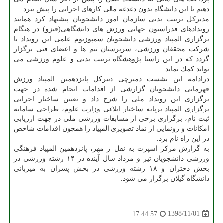
دهیم تا این دانشگاه بدون دغدغه مالی كارهای اجرایی را پیش ببرد.
مدیركل تربیت بدنی سازمان امور دانشجویان پیشنهاد كرد همانند
رویدادهای فدراسیون جهانی ورزش های دانشگاهی(فیزو) در هنگام
برگزاری المپیاد ورزشی دانشجویان سمپوزیوم علمی این رویداد با
شركت محققان ورزشی، سرپرستان تیم ها و اعضای فنی برگزار
گردد كه در این راستا پژوهشگاه تربیت بدنی و علوم ورزشی می
تواند كمك نماید.
درادامه این نشست دمیرچی دبیركل پانزدهمین المپیاد ورزش
قهرمانی دانشجویان گزارشی از اقدامات انجام شده در جهت
برگزاری این رویداد ملی را شرح داد و تعیین ساختار اجرایی
برگزاری المپیاد برپایه ساختار ابلاغی وزارت علوم، طراحی سامانه
ثبت نام، برگزاری برخی از مسابقات ورزشی ملی در جهت ارزیابی
امكانات و رونمایی از نماد تصویری المپیاد را همچون اقدامات شاخص
در این راه نام برد.
به گزارش مركز اسپرت به نقل از مهر، پانزدهمین المپیاد فرهنگی
ورزشی دانشجویان تیر و مرداد سال آینده در ۱۴ رشته ورزشی در
بخش دختران و ۱۸ رشته ورزشی در بخش پسران به میزبانی
دانشگاه گیلان برگزار می شود.
1398/11/01
17:44:57