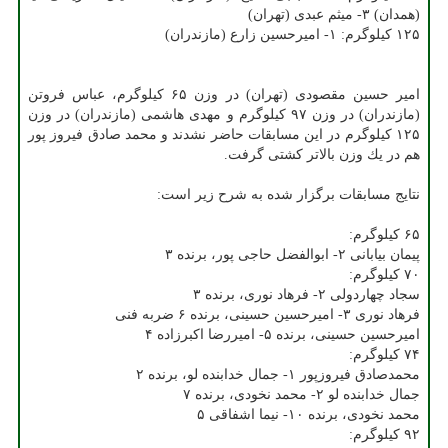
(همدان) ۳- میثم عبدی (تهران)
۱۲۵ كیلوگرم: ۱- امیرحسین زارع (مازندران)
امیر حسین مقصودی (تهران) در وزن ۶۵ كیلوگرم، عباس فروتن
(مازندران) در وزن ۹۷ كیلوگرم و مهدی هاشمی (مازندران) در وزن
۱۲۵ كیلوگرم در این مسابقات حاضر نشدند و محمد صادق فیروز پور
هم در یك وزن بالاتر كشتی گرفت.
نتایج مسابقات برگزار شده به شرح زیر است:
۶۵ كیلوگرم:
پیمان بیابانی ۲- ابوالفضل حاجی پور، برنده ۳
۷۰ كیلوگرم:
سجاد چهاردولی ۲- فرهاد نوری، برنده ۳
فرهاد نوری ۳- امیرحسین حسینی، برنده ۶ ضربه فنی
امیرحسین حسینی، برنده ۵- امیررضا اكبرزاده ۴
۷۴ كیلوگرم:
محمدصادق فیروزپور ۱- جمال خدابنده لو، برنده ۲
جمال خدابنده لو ۲- محمد نخودی، برنده ۷
محمد نخودی، برنده ۱۰- نیما اشفاقی ۵
۹۲ كیلوگرم: