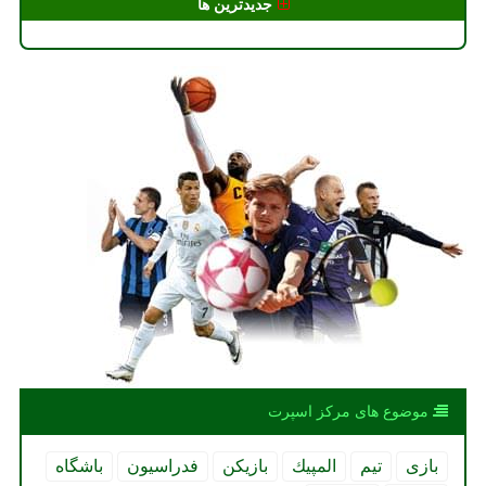
جدیدترین ها
موضوع های مركز اسپرت
بازی
تیم
المپیك
بازیكن
فدراسیون
باشگاه