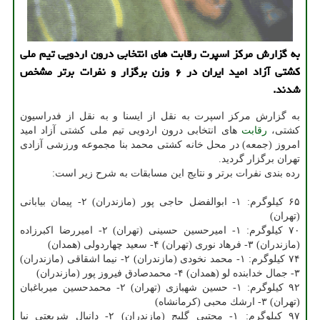
به گزارش مركز اسپرت رقابت های انتخابی درون اردویی تیم ملی
كشتی آزاد امید ایران در ۶ وزن برگزار و نفرات برتر مشخص
شدند.
به گزارش مركز اسپرت به نقل از ایسنا و به نقل از فدراسیون
كشتی،
رقابت
های انتخابی درون اردویی تیم ملی كشتی آزاد امید
امروز (جمعه) در محل خانه كشتی محمد بنا مجموعه ورزشی آزادی
تهران برگزار گردید.
رده بندی نفرات برتر و نتایج این مسابقات به شرح زیر است:
۶۵ كیلوگرم: ۱- ابوالفضل حاجی پور (مازندران) ۲- پیمان بیابانی
(تهران)
۷۰ كیلوگرم: ۱- امیرحسین حسینی (تهران) ۲- امیررضا اكبرزاده
(مازندران) ۳- فرهاد نوری (تهران) ۴- سعید چهاردولی (همدان)
۷۴ كیلوگرم: ۱- محمد نخودی (مازندران) ۲- نیما اشقاقی (مازندران)
۳- جمال خدابنده لو (همدان) ۴- محمدصادق فیروز پور (مازندران)
۹۲ كیلوگرم: ۱- حسین شهبازی (تهران) ۲- محمدحسین میرباغبان
(تهران) ۳- ارشك محبی (كرمانشاه)
۹۷ كیلوگرم: ۱- مجتبی گلیج (مازندران) ۲- دانیال شریعتی نیا