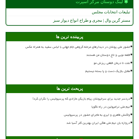
لینک دوستان مركز اسپرت
تبلیغات انتخابات مجلس
مستر گرین وال | مجری و طراح انواع دیوار سبز
پربیننده ترین ها
حضور ملی پوشان در دیدارهای مرحله گروهی جام جهانی با لباس سفید به همراه عکس
قلعه نویی و تاج دوستان من هستند
علت تا درمان قطعی ریزش مو
مقابل بلژیک دست و پا بسته نیستیم
پربحث ترین ها
دردسر جدید برای سرخپوشان پیام بازیکن مازادی که پرسپولیس را نگران کرد!
تیم ملی ترامپولین در راه ناگویا
واکنش طاهری و ایری به ماجرای حضور در پرسپولیس
دروازه بان تیم ملی هاکی ایران بهترین گلر آسیا شد