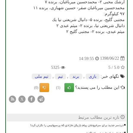
ارشك محبی ۲- محمدحسین میرباغبان، برنده ۷
محمدحسین میرباغبان صفر- حسین شهبازی، برنده ۱۱
۹۷ كیلوگرم:
مجتبی گلیج، برنده ۵- دانیال شریعتی نیا یك
دانیال شریعتی نیا، برنده ۲- میثم عبدی ۲
میثم عبدی، برنده ۲- مجتبی گلیج ۲
1398/06/22
14:59:55
5325
5
/
5.0
تگهای خبر:
بازی
,
برند
,
تیم
,
تیم ملی
این مطلب را می پسندید؟
(0)
(1)
X
تازه ترین مطالب مرتبط
دردسر جدید برای سرخپوشان پیام بازیکن مازادی که پرسپولیس را نگران کرد!
تیم ملی ترامپولین در راه ناگویا