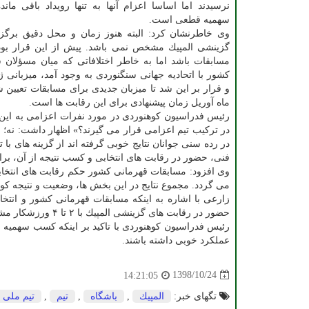
نرسیدند اما اساسا اعزام آنها به تنها رویداد باقی ما
سهمیه قطعی است.
وی خاطرنشان كرد: البته هنوز زمان و محل دقیق برگز
گزینشی المپیك مشخص نمی باشد. پیش از این قرار بود 
مسابقات باشد اما به خاطر اختلافاتی كه میان مسؤلان 
كشور با اتحادیه جهانی سنگنوردی به وجود آمد، میزبانی ژا
و قرار بر این شد تا میزبان جدیدی برای مسابقات تعیین 
ماه آوریل زمان پیشنهادی برای این رقابت ها است.
رئیس فدراسیون كوهنوردی در مورد نفرات اعزامی به این رق
در تركیب تیم اعزامی قرار می گیرند؟» اظهار داشت: نه؛ سن
در رده سنی جوانان نتایج خوبی گرفته اند از گزینه های با
فنی، حضور در رقابت های انتخابی و كسب نتیجه از آن، بر
وی افزود: مسابقات قهرمانی كشور حكم رقابت های انتخابی
می گردد. مجموع نتایج در این بخش ها، وضعیت و نتیجه كو
زارعی با اشاره به اینكه مسابقات قهرمانی كشور و انتخ
حضور در رقابت های گزینشی المپیك با ۲ تا ۴ ورزشكار مشخص می شود.
رئیس فدراسیون كوهنوردی با تاكید بر اینكه كسب سهمیه ا
عملكرد خوبی داشته باشند.
1398/10/24
14:21:05
تگهای خبر:
المپیك
,
باشگاه
,
تیم
,
تیم ملی