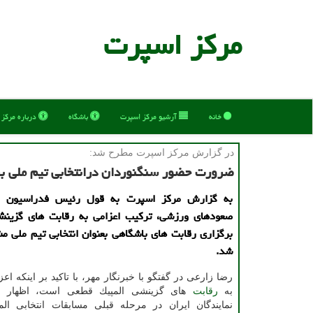
مركز اسپرت
خانه
آرشیو مركز اسپرت
باشگاه
درباره مركز
در گزارش مركز اسپرت مطرح شد:
ضرورت حضور سنگنوردان درانتخابی تیم ملی بر
به گزارش مركز اسپرت به قول رئیس فدراسیون ك
صعودهای ورزشی، تركیب اعزامی به رقابت های گزینشی
برگزاری رقابت های باشگاهی بعنوان انتخابی تیم ملی
شد.
رضا زارعی در گفتگو با خبرنگار مهر، با تاكید بر اینكه اع
به
رقابت
های گزینشی المپیك قطعی است، اظهار دا
نمایندگان ایران در مرحله قبلی مسابقات انتخابی المپ