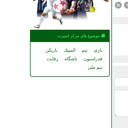
موضوع های مركز اسپرت
بازی
تیم
المپیك
بازیكن
فدراسیون
باشگاه
رقابت
تیم ملی