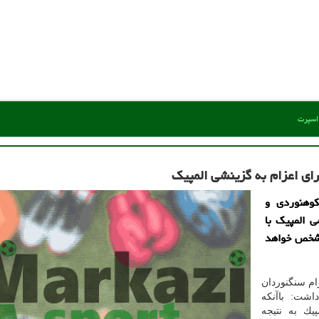
 اسپرت
ای اعزام به گزینشی المپیك
وهنوردی و
 المپیك با
 مشخص خواهد
زام سنگنوردان
شت: باآنكه
یك به نتیجه