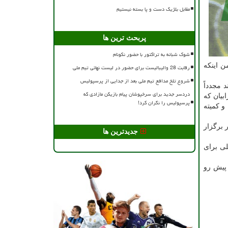
مقابل بلژیک دست و پا بسته نیستیم
پربحث ترین ها
شوک شبانه به تراکتور با حضور نکونام
ن اینكه
رقابت 28 والیبالیست برای حضور در لیست نهائی تیم ملی
شروع تلخ مدافع تیم ملی بعد از جدایی از پرسپولیس
 مجدداً
دردسر جدید برای سرخپوشان پیام بازیکن مازادی که
بیان كه
پرسپولیس را نگران کرد!
و كمیته
 برگزار
جدیدترین ها
لی برای
 پیش رو