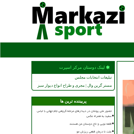
لینک دوستان مركز اسپرت
تبلیغات انتخابات مجلس
مستر گرین وال | مجری و طراح انواع دیوار سبز
پربیننده ترین ها
حضور ملی پوشان در دیدارهای مرحله گروهی جام جهانی با لباس
سفید به همراه عکس
قلعه نویی و تاج دوستان من هستند
علت تا درمان قطعی ریزش مو