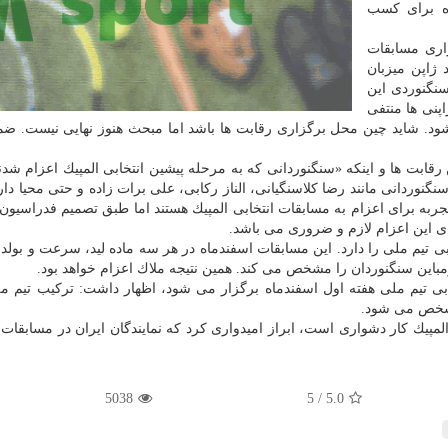
نده برای كسب
اری مسابقات
ژاپن میزبان
سنگنوردی این
پنی ها منتفی
شود. شاید چین محل برگزاری رقابت ها باشد اما مبحث هنوز نهایی نیست. ضم
ابت ها و اینكه «سنگنوردانی كه به مرحله پیشین انتخابی المپیك اعزام شدند
گنوردانی مانند رضا كلاسنگیانی، الناز ركابی، علی برات زاده و حتی محیا دارا
 تجربه برای اعزام به مسابقات انتخابی المپیك هستند اما طبق تصمیم فدراسیون 
ای این اعزام لازم و ضروری می باشد.
 تیم ملی را دارد. این مسابقات اسفندماه در هر سه ماده لید، سرعت و بولدر
مباین سنگنوردان را مشخص می كند. همین نتیجه ملاك اعزام خواهد بود.
ابی تیم ملی هفته اول اسفندماه برگزار می شود، اظهار داشت: تركیب تیم م
لمپیك كار دشواری است، ابراز امیدواری كرد كه نمایندگان ایران در مسابقات
5038
5
/
5.0