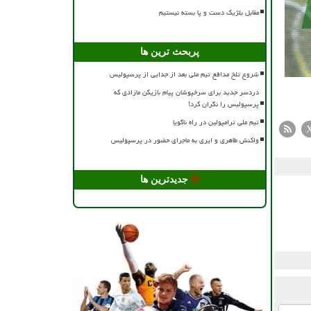
مقابل بلژیک دست و پا بسته نیستیم
پربحث ترین ها
شروع تلخ مدافع تیم ملی بعد از جدایی از پرسپولیس
دردسر جدید برای سرخپوشان پیام بازیکن مازادی که
پرسپولیس را نگران کرد!
تیم ملی ترامپولین در راه ناگویا
واکنش طاهری و ایری به ماجرای حضور در پرسپولیس
جدیدترین ها