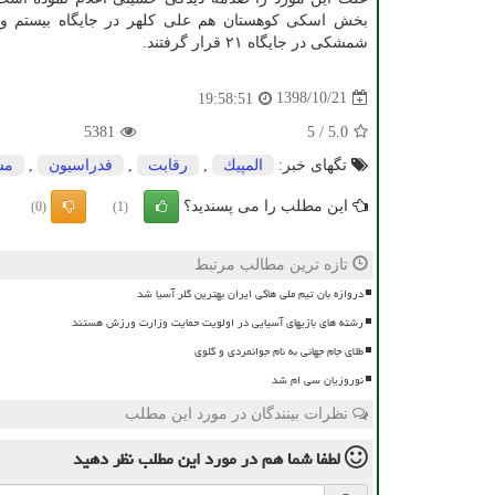
بخش اسكی كوهستان هم علی كلهر در جایگاه بیستم و 
شمشكی در جایگاه ۲۱ قرار گرفتند.
1398/10/21
19:58:51
5381
5
/
5.0
تگهای خبر:
المپیك
,
رقابت
,
فدراسیون
,
مس
این مطلب را می پسندید؟
(0)
(1)
تازه ترین مطالب مرتبط
دروازه بان تیم ملی هاکی ایران بهترین گلر آسیا شد
رشته های بازیهای آسیایی در اولویت حمایت وزارت ورزش هستند
طلای جام جهانی به نام جوانمردی و گلوی
نوروزیان سی ام شد
نظرات بینندگان در مورد این مطلب
لطفا شما هم
در مورد این مطلب
نظر دهید