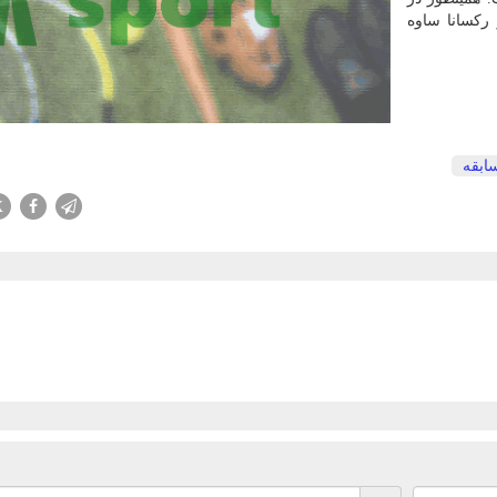
ركسانا ساوه
ابقه
X