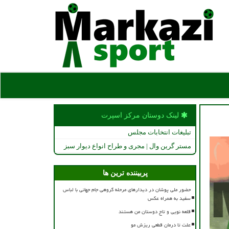
لینک دوستان مركز اسپرت
تبلیغات انتخابات مجلس
مستر گرین وال | مجری و طراح انواع دیوار سبز
پربیننده ترین ها
حضور ملی پوشان در دیدارهای مرحله گروهی جام جهانی با لباس
سفید به همراه عکس
قلعه نویی و تاج دوستان من هستند
علت تا درمان قطعی ریزش مو