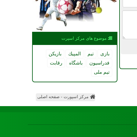
موضوع های مركز اسپرت
بازی
تیم
المپیك
بازیكن
فدراسیون
باشگاه
رقابت
تیم ملی
مرکز اسپورت - صفحه اصلی