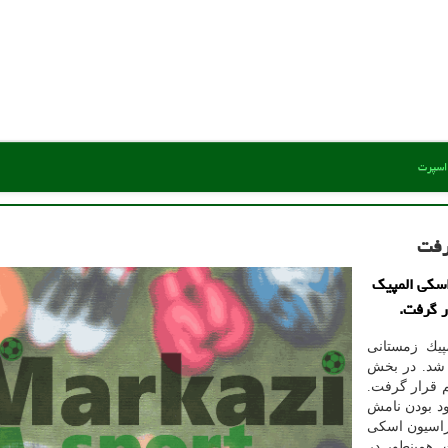
 اسپرت
رفت
اسكی المپیك
پیك زمستانی
روع شد. در بخش
تم قرار گرفت.
د بودن نامش
اسیون اسكی
 همینطور در