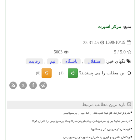
منبع:
مركز اسپرت
1398/10/19
23:31:45
5003
5
/
5.0
تگهای خبر:
استقلال
,
باشگاه
,
تیم
,
رقابت
این مطلب را می پسندید؟
(0)
(1)
X
تازه ترین مطالب مرتبط
شروع تلخ مدافع تیم ملی بعد از جدایی از پرسپولیس
دردسر جدید برای سرخپوشان پیام بازیکن مازادی که پرسپولیس را نگران کرد!
تیم ملی ترامپولین در راه ناگویا
واکنش طاهری و ایری به ماجرای حضور در پرسپولیس