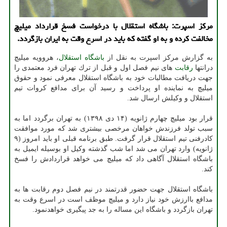
مركز اسپرت: باشگاه استقلال با درخواست فسخ قرارداد میلیچ
مخالفت كرده و به او گفته كه باید در اسرع وقت به ایران بازگردد.
به گزارش مركز اسپرت به نقل از
باشگاه
استقلال
، هروویه میلیچ
درانتها
رقابت
های نیم فصل اول و قبل از ترك تهران فرد معتمدی را
جهت دریافت مطالبات خود به باشگاه استقلال معرفی نمود و حقوق
میلیچ به نماینده او پرداخت و رسید آن برای مدافع كروات تیم
استقلال و وكیلش ارسال شد.
قرار بود میلیچ چهارم ژانویه (۱۴ دی ۱۳۹۸) به تهران برگردد اما به
سبب تولد فرزندش خواهان مرخصی بیشتری شد كه مورد موافقت
كادرفنی تیم استقلال قرار گرفت. طبق برنامه قبلی او باید امروز (۹
ژانویه) وارد تهران می شد اما شب گذشته وكیل او بوسیله ایمیل به
باشگاه استقلال آگاهی داد كه میلیچ می خواهد قراردادش را فسخ
كند.
باشگاه استقلال جهت حضور قدرتمند در نیم فصل دوم رقابت ها به
مدافع باارزش خود نیاز دارد و میلیچ موظف است در اسرع وقت به
تهران بازگردد و باشگاه این مساله را به جد پیگیری خواهدنمود.