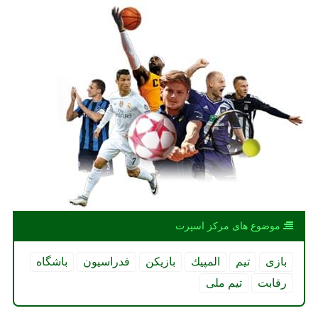
موضوع های مركز اسپرت
بازی
تیم
المپیك
بازیكن
فدراسیون
باشگاه
رقابت
تیم ملی