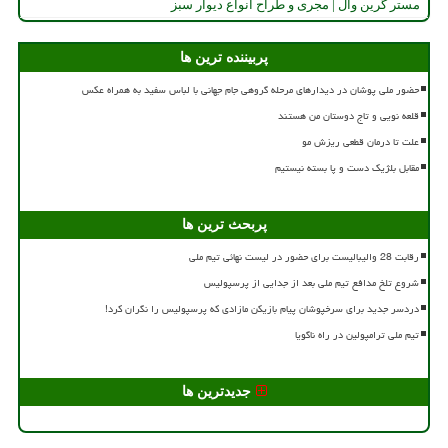
مستر گرین وال | مجری و طراح انواع دیوار سبز
پربیننده ترین ها
حضور ملی پوشان در دیدارهای مرحله گروهی جام جهانی با لباس سفید به همراه عکس
قلعه نویی و تاج دوستان من هستند
علت تا درمان قطعی ریزش مو
مقابل بلژیک دست و پا بسته نیستیم
پربحث ترین ها
رقابت 28 والیبالیست برای حضور در لیست نهائی تیم ملی
شروع تلخ مدافع تیم ملی بعد از جدایی از پرسپولیس
دردسر جدید برای سرخپوشان پیام بازیکن مازادی که پرسپولیس را نگران کرد!
تیم ملی ترامپولین در راه ناگویا
جدیدترین ها