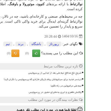
نواارتباط
با ارائه برندهای
کنوود، موتورولا و باوفنگ
، اطل
کرده است.
چه در محیط‌های صنعتی و کارخانه‌ای باشید، چه در تالار، 
نواارتباط گزینه‌ای ایده‌آل برای خرید واکی تاکی است.
سریع و پایدار را تضمین می‌کند.
1404/10/16
20:28:44
تگهای خبر:
رپورتاژ
,
باشگاه
,
برند
,
تیم
این مطلب را می پسندید؟
(0)
(0)
تازه ترین مطالب مرتبط
شروع تلخ مدافع تیم ملی بعد از جدایی از پرسپولیس
دردسر جدید برای سرخپوشان پیام بازیکن مازادی که پرسپولیس را نگران کرد!
تیم ملی ترامپولین در راه ناگویا
واکنش طاهری و ایری به ماجرای حضور در پرسپولیس
نظرات بینندگان در مورد این مطلب
لطفا شما هم
در مورد این مطلب
نظر دهید