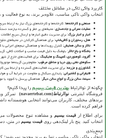
کاربرد واکی تاکی در مشاغل مختلف
انتخاب واکی تاکی مناسب، علاوه‌بر برند، به نوع فعالیت و 
صنعتی و کارخانه‌ها
: کارخانه‌ها و کارخانه‌های بزرگ نیاز به ارتباط سر
عملیات عمرانی و جاده‌سازی
: محیط‌های پر خطر و گسترده نیازمند دستگا
انبار و انبار بزرگ
: برای مدیریت دقیق انبارها و ارسال سریع اطلاعات ب
هتل، رستوران و کافی‌شاپ
: برای هماهنگی کارکنان در محیط‌های شلو
تالار و سالن همایش
: کنترل رویدادها و هماهنگی تیم‌های اجرایی با کن
باشگاه و باغ-تالار
: باوفنگ به دلیل قیمت مناسب و امکانات کافی، گزی
آفرود، کوهنوردی، کمپینگ و هایکینگ
: برای فعالیت‌های خارج از شه
سکوهای نفتی روی دریا و مناطق مرطوب
: مقاوم‌ترین گزینه‌ها موتورول
کشاورزی و مزرعه
: برای مدیریت فعالیت‌های گسترده و ارتباط بین کارک
قایقرانی و کشتیرانی
: پایداری سیگنال و مقاومت در شرایط آب و هوای
سینما، سالن بزرگ و انواع سالن دیگر
: هماهنگی پرسنل با کنوود یا مو
چگونه از نواارتباط
بهترین قیمت بیسیم
را پیدا کنیم؟
فروشگاه اینترنتی
نواارتباط
(navaertebat.com)
تمرکز ویژ
برندهای مختلف، کاربران می‌توانند انتخابی هوشمندانه د
فراهم کرده است.
برای اطلاع از
قیمت بیسیم
و مشاهده تنوع محصولات می‌توا
انتخاب کنید. پنج بار لینک‌دهی روی
قیمت بیسیم
در متن، دس
جمع‌بندی
انتخاب واکی تاکی مناسب تنها به برند محدود نمی‌شود؛ ک