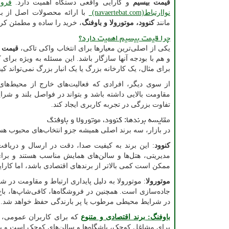
قیمت بیسیم
و کارایی واقعی دستگاه اهمیت دارد.
فروش
نواارتباط
(navaertebat.com)
با ارائه محصولات اصل از بر
مانند
کنوود، موتورولا و باوفنگ
، خرید را ساده و مطمئن کر
چرا قیمت بیسیم اهمیت دارد؟
یکی از اصلی‌ترین معیارها برای انتخاب واکی تاکی،
قیمت ب
و هم با بودجه آنها سازگار باشد. این مسئله به ویژه برای 
برای مثال، یک کارخانه بزرگ یا یک انبار بزرگ نمی‌تواند کیف
از سوی دیگر، افرادی که فعالیت‌های خارج از محیط‌های ا
مقاومت بالایی داشته باشد و بتواند در فواصل بلند و شر
تفاوت بزرگی در تجربه کاربری ایجاد کند.
مقایسه برندها: کنوود، موتورولا و باوفنگ
در بازار، سه برند اصلی همیشه جزو انتخاب‌های محبوب هست
کنوود
: این برند به کیفیت صدا، دقت در ارسال و دریافت
مدیریتی، هتل‌ها و سالن‌های همایش مناسب هستند و برای 
ممکن است کمی بالاتر از برندهای اقتصادی باشد، اما کارا
موتورولا
: موتورولا به دلیل پایداری ارتباط و مقاومت در 
جاده‌سازی است. همچنین در فروشگاه‌ها، کافی‌شاپ‌ها، باغ‌ها
در شرایط محیطی مرطوب یا پر بارندگی حفظ خواهد شد. ب
باوفنگ: برند اقتصادی و متنوع
که برای کاربران عمومی، کم
برای مشاغل کوچک، باشگاه‌ها و سالن‌های کوچک است و با