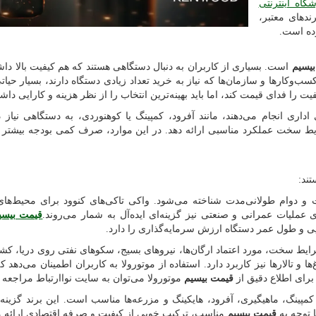
گاه اینترنتی
ندهای معتبر،
ده است.
یسیم
است. بسیاری از کاربران به دنبال دستگاهی هستند که هم کیفیت بالا داش
کسب‌وکارها و سازمان‌ها که نیاز به خرید تعداد زیادی دستگاه دارند، بسیار حیا
یت را فدای قیمت کند، اما باید بهینه‌ترین انتخاب را از نظر هزینه و کارایی داش
داری انجام می‌دهند، مانند آفرود، کمپینگ یا کوهنوردی، به دستگاهی نیاز د
ایط سخت عملکرد مناسبی ارائه دهد. در این موارد، صرف کمی بودجه بیشتر م
ند:
 و دوام طولانی‌مدت شناخته می‌شود. واکی تاکی‌های کنوود برای محیط‌های
عملیات عمرانی و صنعتی نیز گزینه‌ای ایده‌آل به شمار می‌روند.
قیمت بیسی
یی و طول عمر دستگاه ارزش سرمایه‌گذاری را دارد.
شرایط سخت، مورد اعتماد ارگان‌ها، نیروهای بسیج، سکوهای نفتی روی دریا، کشت
 و تالارها نیز کاربرد دارد. استفاده از موتورولا به کاربران اطمینان می‌دهد ک
رای اطلاع دقیق از
قیمت بیسیم
موتورولا می‌توان به سایت نواارتباط مراجعه 
پینگ، ماهیگیری، آفرود، هایکینگ و مزرعه‌ها مناسب است. این برند گزینه‌
 توجه به
قیمت بیسیم
مناسب، ترکیب خوبی از کیفیت و صرفه اقتصادی ارائه م