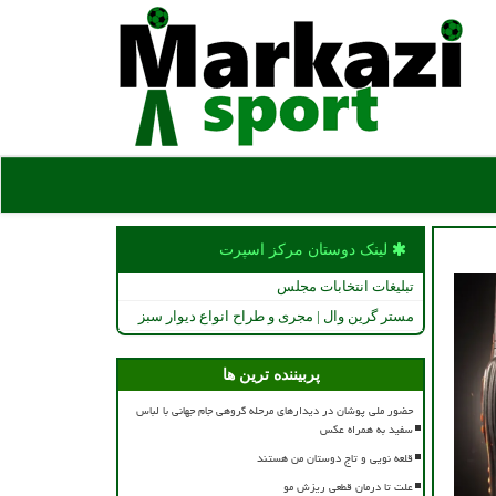
لینک دوستان مركز اسپرت
تبلیغات انتخابات مجلس
مستر گرین وال | مجری و طراح انواع دیوار سبز
پربیننده ترین ها
حضور ملی پوشان در دیدارهای مرحله گروهی جام جهانی با لباس
سفید به همراه عکس
قلعه نویی و تاج دوستان من هستند
علت تا درمان قطعی ریزش مو