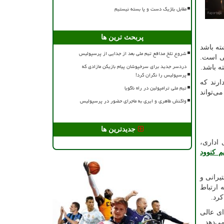
مقابل بلژیک دست و پا بسته نیستیم
پربحث ترین ها
ته باشد
شروع تلخ مدافع تیم ملی بعد از جدایی از پرسپولیس
تی است.
دردسر جدید برای سرخپوشان پیام بازیکن مازادی که
ته باشد.
پرسپولیس را نگران کرد!
ارند که
تیم ملی ترامپولین در راه ناگویا
ی‌تواند
واکنش طاهری و ایری به ماجرای حضور در پرسپولیس
جدیدترین ها
 اداری،
م
کنوود
یرانی و
ه ارتباط
کرد.
ای عالی
ی‌دهد.