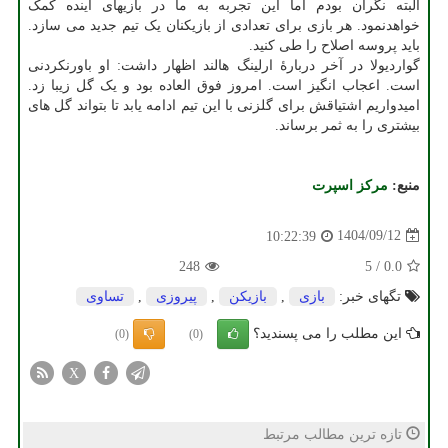
البته نگران بودم اما این تجربه به ما در بازیهای آینده کمک
خواهدنمود. هر بازی برای تعدادی از بازیکنان یک تیم جدید می سازد.
باید پروسه اصلاح را طی کنید.
گواردیولا در آخر دربارهٔ ارلینگ هالند اظهار داشت: او باورنکردنی
است. اعجاب انگیز است. امروز فوق العاده بود و یک گل زیبا زد.
امیدواریم اشتیاقش برای گلزنی با این تیم ادامه یابد تا بتواند گل های
بیشتری را به ثمر برساند.
منبع:
مركز اسپرت
1404/09/12
10:22:39
248
5
/
0.0
تگهای خبر:
بازی
,
بازیكن
,
پیروزی
,
تساوی
این مطلب را می پسندید؟
(0)
(0)
X
تازه ترین مطالب مرتبط