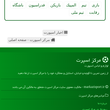
بازی
تیم
المپیك
بازیكن
فدراسیون
باشگاه
رقابت
تیم ملی
اخبار اسپورت
مرکز اسپورت - صفحه اصلی
مركز اسپرت
لوازم و لباس اسپورت
از زمین تمرین تا کوچه و خیابان، استایل و عملکرد خود را با مرکز اسپرت ارتقا دهید
markazisport.ir - مالکیت معنوی سایت مركز اسپرت متعلق به مالکین آن می باشد
میانبرهای مركز اسپرت
درباره ما
رپورتاژ در مركز اسپرت