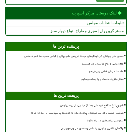
لینک دوستان مركز اسپرت
تبلیغات انتخابات مجلس
مستر گرین وال | مجری و طراح انواع دیوار سبز
پربیننده ترین ها
حضور ملی پوشان در دیدارهای مرحله گروهی جام جهانی با لباس سفید به همراه عکس
قلعه نویی و تاج دوستان من هستند
علت تا درمان قطعی ریزش مو
مقابل بلژیک دست و پا بسته نیستیم
پربحث ترین ها
شروع تلخ مدافع تیم ملی بعد از جدایی از پرسپولیس
دردسر جدید برای سرخپوشان پیام بازیکن مازادی که پرسپولیس را نگران کرد!
تیم ملی ترامپولین در راه ناگویا
واکنش طاهری و ایری به ماجرای حضور در پرسپولیس