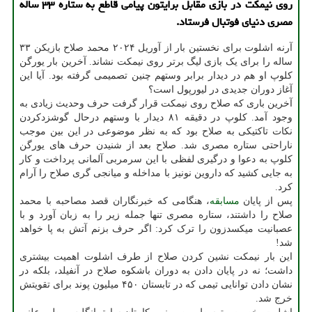
روی نیمکت در بازی مقابل برایتون پیامی قاطع به ستاره ۳۳ ساله
مصری دنیای فوتبال فرستاد.
آرنه اشلوت برای نخستین بار از آوریل ۲۰۲۴ محمد صلاح بازیکن ۳۳
ساله را برای یک بازی لیگ برتر روی نیمکت نشاند. آخرین بار یورگن
کلوپ او هم در دیدار برابر وستهم چنین تصمیمی گرفته بود. آیا این
آغاز دوران جدیدی در لیورپول است؟
آخرین باری که صلاح روی نیمکت قرار گرفت حرف وحدیث زیادی به
وجود آمد. کلوپ در دقیقه ۸۱ دیدار با وستهم درحال گوشزدکردن
نکات تاکتیکی به صلاح بود که به نظر موضوعی در این بین موجب
ناراحتی ستاره مصری شد. صلاح بعد از شنیدن حرف های یورگن
کلوپ به دعوا و درگیری لفظی با این سرمربی آلمانی پرداخت و کار
به جایی کشید که داروین نونیز با مداخله و میانجی گری صلاح را آرام
کرد.
پس از پایان
مسابقه
، هنگامی که خبرنگاران قصد مصاحبه با محمد
صلاح را داشتند، ستاره مصری تنها جمله زیر را به زبان آورد و با
عصبانیت میکسدزون را ترک کرد: اگر حرف بزنم آتش به پا خواهد
شد!
این بار نیمکت نشین کردن صلاح از طرف اشلوت اهمیت بیشتری
داشت؛ نه در پایان دادن به دوران باشکوه صلاح در آنفیلد، بلکه در
نشان دادن توانایی تیمی که در تابستان ۴۵۰ میلیون پوند برای تقویتش
خرج شد.