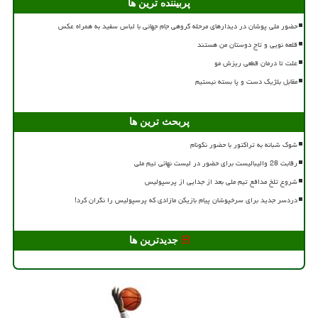
پربیننده ترین ها
حضور ملی پوشان در دیدارهای مرحله گروهی جام جهانی با لباس سفید به همراه عکس
قلعه نویی و تاج دوستان من هستند
علت تا درمان قطعی ریزش مو
مقابل بلژیک دست و پا بسته نیستیم
پربحث ترین ها
شوک شبانه به تراکتور با حضور نکونام
رقابت 28 والیبالیست برای حضور در لیست نهائی تیم ملی
شروع تلخ مدافع تیم ملی بعد از جدایی از پرسپولیس
دردسر جدید برای سرخپوشان پیام بازیکن مازادی که پرسپولیس را نگران کرد!
جدیدترین ها