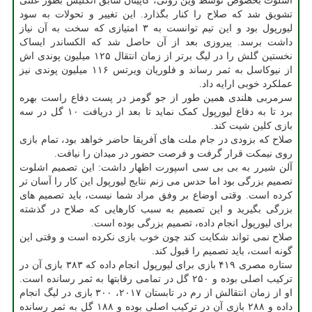
اشلوت بخصوص توسط وین رونی، کاپیتان سابق انگلیس بطور علنی
تشویق شد که صلاح را کنار بگذارد. این تغییر و تحولات به سود
لیورپول بود و این تیم توانست به ۳ امتیازی که سخت به آن نیاز
داشت برسد. پیروزی بعد از آن حاصل شد که الکساندر ایساک
نخستین گلش را در لیگ برتر از زمان انتقال ۱۲۵ میلیون پوندی اش
از نیوکاسل به ثمر رساند و فلوریان ویرتس ۱۱۶ میلیون پوندی نیز
عملکرد خوبی ارایه داد.
سرمربی هلندی همین طور از جو گومز در پست دفاع راست بهره
برد تا به دفاع لیورپول کمک نماید تا بعد از دریافت ۱۰ گل در سه
بازی کلین شیت کند.
صلاح که بزودی در جام ملت های آفریقا حاضر خواهد بود، تمام بازی
روی نیمکت قرار گرفت و فرصت حضور در میدان را نیافت.
آلن شیرر به بی بی سی اسپورت اظهار داشت: این تصمیم اشلوت
تصمیم بزرگی بود اما حدس می زنم نتایج لیورپول این کار را آسان تر
کرده است. وقتی اوضاع بر وفق مراد شما نیست، باید تصمیم های
بزرگی بگیرید و این تصمیم به سبب کارهایی که صلاح در گذشته
برای لیورپول انجام داده، تصمیم بزرگی بوده است.
صلاح نمی تواند شکایت کند چون خوب بازی نکرده است و وقتی این
گونه است، باید تصمیم را قبول کند.
ستاره مصری ۴۱۹ بازی برای لیورپول انجام داده که ۳۸۳ بازی آن در
ترکیب اصلی بوده و ۲۵۰ گل در تمامی رقابتها به ثمر رسانده است.
او از زمان انتقالش از رم در تابستان ۲۰۱۷، ۳۰۰ بازی در لیگ انجام
داده و ۲۸۸ بازی آن در ترکیب اصلی بوده و ۱۸۸ گل به ثمر رسانده