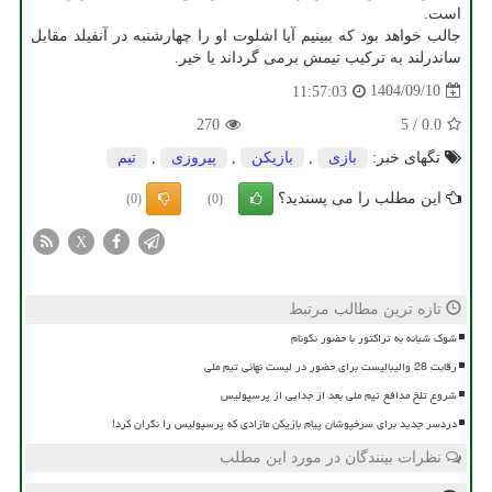
است.
جالب خواهد بود که ببینیم آیا اشلوت او را چهارشنبه در آنفیلد مقابل
ساندرلند به ترکیب تیمش برمی گرداند یا خیر.
1404/09/10
11:57:03
270
5
/
0.0
تگهای خبر:
بازی
,
بازیكن
,
پیروزی
,
تیم
این مطلب را می پسندید؟
(0)
(0)
X
تازه ترین مطالب مرتبط
شوک شبانه به تراکتور با حضور نکونام
رقابت 28 والیبالیست برای حضور در لیست نهائی تیم ملی
شروع تلخ مدافع تیم ملی بعد از جدایی از پرسپولیس
دردسر جدید برای سرخپوشان پیام بازیکن مازادی که پرسپولیس را نگران کرد!
نظرات بینندگان در مورد این مطلب