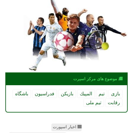
موضوع های مركز اسپرت
بازی
تیم
المپیك
بازیكن
فدراسیون
باشگاه
رقابت
تیم ملی
اخبار اسپورت