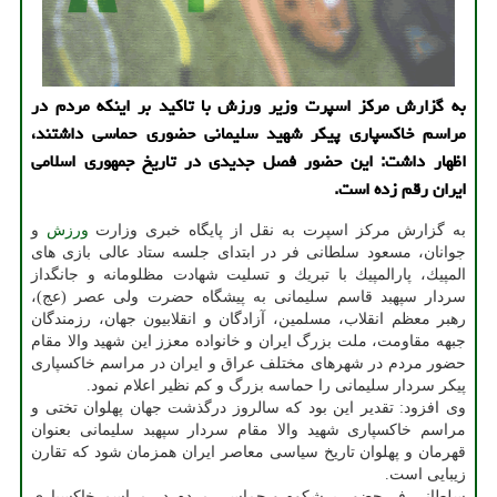
به گزارش مركز اسپرت وزیر ورزش با تاكید بر اینكه مردم در
مراسم خاكسپاری پیكر شهید سلیمانی حضوری حماسی داشتند،
اظهار داشت: این حضور فصل جدیدی در تاریخ جمهوری اسلامی
ایران رقم زده است.
به گزارش مركز اسپرت به نقل از پایگاه خبری وزارت
ورزش
و
جوانان، مسعود سلطانی فر در ابتدای جلسه ستاد عالی بازی های
المپیك، پارالمپیك با تبریك و تسلیت شهادت مظلومانه و جانگداز
سردار سپهبد قاسم سلیمانی به پیشگاه حضرت ولی عصر (عج)،
رهبر معظم انقلاب، مسلمین، آزادگان و انقلابیون جهان، رزمندگان
جبهه مقاومت، ملت بزرگ ایران و خانواده معزز این شهید والا مقام
حضور مردم در شهرهای مختلف عراق و ایران در مراسم خاكسپاری
پیكر سردار سلیمانی را حماسه بزرگ و كم نظیر اعلام نمود.
وی افزود: تقدیر این بود كه سالروز درگذشت جهان پهلوان تختی و
مراسم خاكسپاری شهید والا مقام سردار سپهبد سلیمانی بعنوان
قهرمان و پهلوان تاریخ سیاسی معاصر ایران همزمان شود كه تقارن
زیبایی است.
سلطانی فر حضور پرشكوه و حماسی مردم در مراسم خاكسپاری