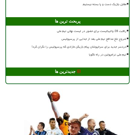
مقابل بلژیک دست و پا بسته نیستیم
پربحث ترین ها
رقابت 28 والیبالیست برای حضور در لیست نهائی تیم ملی
شروع تلخ مدافع تیم ملی بعد از جدایی از پرسپولیس
دردسر جدید برای سرخپوشان پیام بازیکن مازادی که پرسپولیس را نگران کرد!
تیم ملی ترامپولین در راه ناگویا
جدیدترین ها