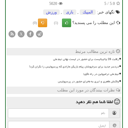
5020
5
/
5.0
تگهای خبر:
المپیك
,
بازی
,
ورزش
این مطلب را می پسندید؟
(0)
(1)
X
تازه ترین مطالب مرتبط
رقابت 28 والیبالیست برای حضور در لیست نهائی تیم ملی
دردسر جدید برای سرخپوشان پیام بازیکن مازادی که پرسپولیس را نگران کرد!
تیم ملی ترامپولین در راه ناگویا
واکنش طاهری و ایری به ماجرای حضور در پرسپولیس
نظرات بینندگان در مورد این مطلب
لطفا شما هم
نظر دهید