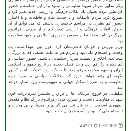
پیكر مطهر سردار سپهبد سلیمانی را ستود و از این حماسه و حضور
كم نظیر مردم بعنوان یك انقلاب فرهنگی و ارزشی جدید تعبیر كرد و
تصریح كرد: مردم عاشقانه و با جدیت تمام و قاطعانه و با اختیار،
حضور كم نظیری در مراسم خاكسپاری داشتند كه می توانم از آن
بعنوان انقلاب فرهنگی و ارزشی تعبیر كنم و از سویی رفراندوم
بزرگ در تایید مجدد نظام مقدس جمهوری اسلامی و جبهه مقاومت
بود.
وزیر ورزش و جوانان خاطرنشان كرد: خون این شهدا سبب یك
وحدت و انسجام ملی بود و مردم هم به علت عشقی كه به بزرگی،
شجاعت، اخلاق و عظمت سردار سلیمانی داشتند، حضور حماسی و
كم نظیری را رقم زدند و یك فصل جدیدی در تاریخ جمهوری اسلامی
ایران و جبهه مقاومت رقم زدند تا جاییكه روند تحولات آینده كشور
بگونه ای رقم خواهد خورد كه معادلات سیاسی به سود جبهه
مقاومت و به ضرر استكبار جهانی و صهیونیست بین الملل خواهد
شد.
سلطانی فر خروج آمریكایی ها از عراق را نخستین ثمره بركت خون
شهدای مقاومت دانست و تصریح كرد: رفراندوم بزرگ نظام مقدس
جمهوری اسلامی را به فال نیك می گیریم و امیدوارم این وحدت و
انسجام ملی كه بوجود آمده همچنان حفظ شود.
1398/10/18
14:42:01