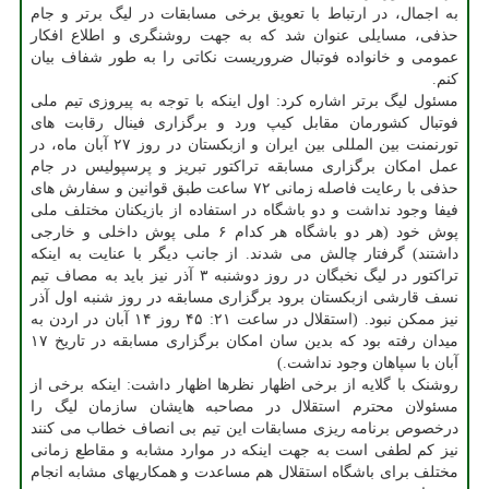
به اجمال، در ارتباط با تعویق برخی مسابقات در لیگ برتر و جام
حذفی، مسایلی عنوان شد که به جهت روشنگری و اطلاع افکار
عمومی و خانواده فوتبال ضروریست نکاتی را به طور شفاف بیان
کنم.
مسئول لیگ برتر اشاره کرد: اول اینکه با توجه به پیروزی تیم ملی
فوتبال کشورمان مقابل کیپ ورد و برگزاری فینال رقابت های
تورنمنت بین المللی بین ایران و ازبکستان در روز ۲۷ آبان ماه، در
عمل امکان برگزاری مسابقه تراکتور تبریز و پرسپولیس در جام
حذفی با رعایت فاصله زمانی ۷۲ ساعت طبق قوانین و سفارش های
فیفا وجود نداشت و دو باشگاه در استفاده از بازیکنان مختلف ملی
پوش خود (هر دو باشگاه هر کدام ۶ ملی پوش داخلی و خارجی
داشتند) گرفتار چالش می شدند. از جانب دیگر با عنایت به اینکه
تراکتور در لیگ نخبگان در روز دوشنبه ۳ آذر نیز باید به مصاف تیم
نسف قارشی ازبکستان برود برگزاری مسابقه در روز شنبه اول آذر
نیز ممکن نبود. (استقلال در ساعت ۲۱: ۴۵ روز ۱۴ آبان در اردن به
میدان رفته بود که بدین سان امکان برگزاری مسابقه در تاریخ ۱۷
آبان با سپاهان وجود نداشت.)
روشنک با گلایه از برخی اظهار نظرها اظهار داشت: اینکه برخی از
مسئولان محترم استقلال در مصاحبه هایشان سازمان لیگ را
درخصوص برنامه ریزی مسابقات این تیم بی انصاف خطاب می کنند
نیز کم لطفی است به جهت اینکه در موارد مشابه و مقاطع زمانی
مختلف برای باشگاه استقلال هم مساعدت و همکاریهای مشابه انجام