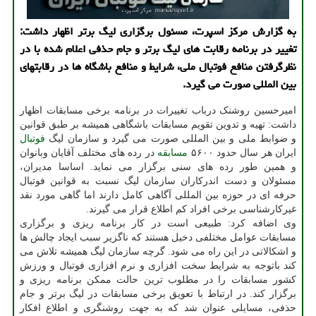
به گزارش مرکز اسپرت، مسئول برگزاری لیگ برتر اظهار داشت:
تغییر در برنامه رقابت های لیگ برتر و جام حذفی اعلام شده با در
نظرگرفتن منافع فوتبال ملی، شرایط و منافع باشگاه ها در رقابتهای
بین المللی صورت می گیرد.
امیرحسین روشنک درباب تغییرات در برنامه برخی مسابقات اظهار
داشت: تهیه و تدوین تقویم مسابقات باشگاهی همیشه بر طبق قوانین
و ضوابط ملی و بین المللی صورت می گیرد و سازمان لیگ
فوتبال
ایران هر سال حدود ۵۶۰۰
مسابقه
در رده های مختلف آقایان وبانوان
و همین طور رده های سنی برگزار می نماید. اساسا مدیران،
مسئولان و دست اندرکاران سازمان لیگ نسبت به قوانین فوتبال
حرفه ای در حوزه بین المللی آگاهی کامل دارند اما گاهی مورد نقد
غیرکارشناسی برخی افراد کم اطلاع قرار می گیرند.
وی اضافه کرد: طبیعی است در کار برنامه ریزی و برگزاری
مسابقات عوامل مختلفی دخیل هستند که ناگزیر سبب ایجاد چالش ها
و اشکالاتی در این راه می شود. گرچه سازمان لیگ همیشه تلاش می
کند باتوجه به شرایط سخت افزاری و نرم افزاری فوتبال و ورزش
کشور مسابقات را در مطلوب ترین حالت ممکن برنامه ریزی و
برگزار کند. در ارتباط با تعویق برخی مسابقات در لیگ برتر و جام
حذفی، مسایلی عنوان شد که به جهت روشنگری و اطلاع افکار