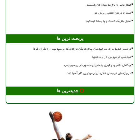
قلعه نویی و تاج دوستان من هستند
علت تا درمان قطعی ریزش مو
مقابل بلژیک دست و پا بسته نیستیم
پربحث ترین ها
دردسر جدید برای سرخپوشان پیام بازیکن مازادی که پرسپولیس را نگران کرد!
تیم ملی ترامپولین در راه ناگویا
واکنش طاهری و ایری به ماجرای حضور در پرسپولیس
دروازه بان تیم ملی هاکی ایران بهترین گلر آسیا شد
جدیدترین ها