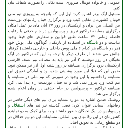
عمومی و خانواده فوتبال ضروری است نکاتی را بصورت شفاف بیان
کنم.
مسئول لیگ برتر اشاره کرد: اول این که باتوجه به پیروزی تیم ملی
فوتبال کشورمان مقابل کیپ ورد و برگزاری فینال رقابتهای تورنمنت
بین المللی بین ایران و ازبکستان در روز ۲۷ آبان ماه، در عمل امکان
برگزاری مسابقه تراکتور تبریز و پرسپولیس در جام حذفی با رعایت
فاصله زمانی ۷۲ ساعت طبق قوانین و سفارش های فیفا وجود
نداشت و دو
باشگاه
در استفاده از بازیکنان گوناگون ملی پوش خود
(هر دو باشگاه هر کدام ۶ ملی پوش داخلی و خارجی داشتند) گرفتار
چالش می شدند. از طرف دیگر با توجه به این که تراکتور در لیگ
نخبگان در روز دوشنبه ۳ آذر نیز باید به مصاف تیم نسف قارشی
ازبکستان برود برگزاری مسابقه در روز شنبه اول آذر نیز ممکن نبود.
ضمن این که قبلا این مورد پیشبینی شده بود و آمادگی تعویق این
مسابقه را داشتیم با این وجود در صورتی که تیم ملی در مسابقه با
تیم کیپ ورد پیروز نمی شد و به فینال تورنمنت راه پیدا نمی کرد
مسابقه تراکتور - پرسپولیس در جام حذفی در زمان اعلام شده
برگزار می شد.
روشنک ضمن اشاره به موارد مشابه برای تیم های دیگر حاضر در
رقابتهای آسیایی عنوان کرد: فصل گذشته نیز تیم های
استقلال
و
پرسپولیس در لیگ نخبگان حضور داشتند و به برای کمک به دو نماینده
کشورمان در این رقابتهای بین المللی، مسابقات این دو تیم حداقل در
دو مقطع زمانی به تعویق افتاد.