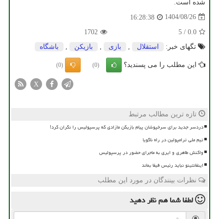
شده است.
1404/08/26
16:28:38
1702
5
/
0.0
تگهای خبر:
استقلال
,
بازی
,
بازیكن
,
باشگاه
این مطلب را می پسندید؟
(0)
(0)
X
تازه ترین مطالب مرتبط
دردسر جدید برای سرخپوشان پیام بازیکن مازادی که پرسپولیس را نگران کرد!
تیم ملی ترامپولین در راه ناگویا
واکنش طاهری و ایری به ماجرای حضور در پرسپولیس
اینفانتینو نباید رئیس فیفا بماند
نظرات بینندگان در مورد این مطلب
لطفا شما هم
نظر دهید