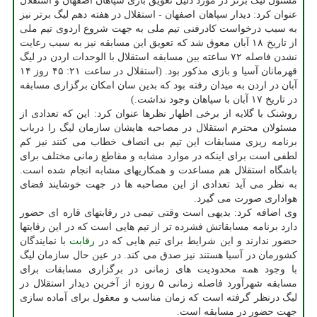
مسئول لیگ برتر در مورد دلیل تعویق بازی سپاهان اصفهان و استقلال
عنوان کرد: دیدار سپاهان اصفهان - استقلال در هفته دهم لیگ برتر نیز
به سبب درخواست کادرفنی تیم ملی به جهت شروع اردوی تیم ملی
از تاریخ ۱۸ آبان معوق شد که تعویق این مسابقه نیز به سبب رعایت
نشدن فاصله ۷۲ ساعته بین مسابقه استقلال با الوحدات اردن در لیگ
قهرمانان آسیا و بازی مذکور بود. (استقلال در ساعت ۲۱: ۴۵ روز ۱۴
آبان در اردن به میدان رفته بود که بدین سان امکان برگزاری مسابقه
در تاریخ ۱۷ آبان با سپاهان وجود نداشت.)
روشنک با گلایه از برخی اظهار نظرها عنوان کرد: این که تعدادی از
مسئولان محترم استقلال در مصاحبه هایشان سازمان لیگ را درباب
برنامه ریزی مسابقات این تیم بی انصاف خطاب می کنند نیز کم
لطفی است برای اینکه در موارد مشابه و مقاطع زمانی مختلف برای
باشگاه استقلال هم مساعدت و همکاریهای مشابه انجام شده است.
به نظر می آید تعدادی از این مصاحبه ها در جهت خوشایند فضای
هواداری صورت می گیرد.
وی اضافه کرد: بدیهی است وقتی تیمی در رقابتهای قاره ای حضور
دارد برنامه مسابقاتش فشرده تر از تیم هایی است که در این رقابتها
حضور ندارند و این شرایط برای تیم هایی که در
رقابت
با نمایندگان
کشورمان در آسیا هستند نیز صدق می کند. در عین حال سازمان لیگ
با وجود همه محدودیت های زمانی در برگزاری مسابقات برای
مسابقه شهرآورد فاصله زمانی ۵ روزه از آخرین دیدار استقلال در
لیگ درنظر گرفته است که زمان مناسب و معقول برای آماده سازی
جهت حضور در مسابقه است.