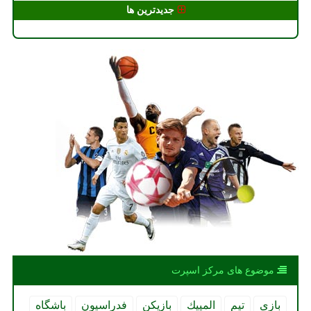
جدیدترین ها
موضوع های مركز اسپرت
بازی
تیم
المپیك
بازیكن
فدراسیون
باشگاه