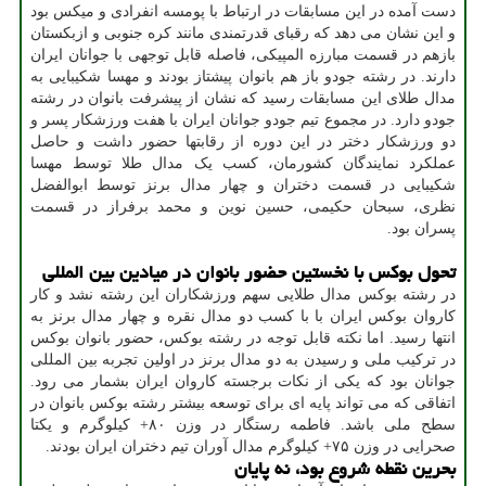
دست آمده در این مسابقات در ارتباط با پومسه انفرادی و میکس بود
و این نشان می ‎دهد که رقبای قدرتمندی مانند کره جنوبی و ازبکستان
بازهم در قسمت مبارزه المپیکی، فاصله قابل توجهی با جوانان ایران
دارند. در رشته جودو باز هم بانوان پیشتاز بودند و مهسا شکیبایی به
مدال طلای این مسابقات رسید که نشان از پیشرفت بانوان در رشته
جودو دارد. در مجموع تیم جودو جوانان ایران با هفت ورزشکار پسر و
دو ورزشکار دختر در این دوره از رقابتها حضور داشت و حاصل
عملکرد نمایندگان کشورمان، کسب یک مدال طلا توسط مهسا
شکیبایی در قسمت دختران و چهار مدال برنز توسط ابوالفضل
نظری، سبحان حکیمی، حسین نوین و محمد برفراز در قسمت
پسران بود.
تحول بوکس با نخستین حضور بانوان در میادین بین المللی
در رشته بوکس مدال طلایی سهم ورزشکاران این رشته نشد و کار
کاروان بوکس ایران با با کسب دو مدال نقره و چهار مدال برنز به
انتها رسید. اما نکته قابل توجه در رشته بوکس، حضور بانوان بوکس
در ترکیب ملی و رسیدن به دو مدال برنز در اولین تجربه بین المللی
جوانان بود که یکی از نکات برجسته کاروان ایران بشمار می رود.
اتفاقی که می تواند پایه ای برای توسعه بیشتر رشته بوکس بانوان در
سطح ملی باشد. فاطمه رستگار در وزن ۸۰+ کیلوگرم و یکتا
صحرایی در وزن ۷۵+ کیلوگرم مدال آوران تیم دختران ایران بودند.
بحرین نقطه شروع بود، نه پایان