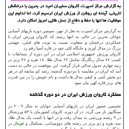
به گزارش مرکز اسپرت، کاروان سفیران امید در بحرین با درخشش
تاریخی، آینده ای روشن از ورزش ایران ترسیم کرد، اما تداوم این
موفقیت ها تنها با حفظ و دفاع از نسل طلایی امروز امکان دارد.
به گزارش مرکز اسپرت به نقل از مهر، سومین دوره بازیهای آسیایی
جوانان بحرین در حالی به انتها رسید که کاروان
ورزش
ایران با
عملکردی درخشان و متفاوت نسبت به نوبت های قبلی، جهشی
بزرگ در مدال آوری و جایگاه کلی خود در قاره آسیا رقم زد.
کاروان ورزش جمهوری اسلامی ایران در این دوره از مسابقات با
کسب ۷۶ مدال رنگارنگ شامل ۲۲ مدال طلا، ۱۸ نقره و ۳۶ برنز در
رتبه چهارم جدول مدالی قرار گرفت. این موفقیت در حالی به دست
آمد که ایران در مقایسه با دو دوره گذشته، رشد کم سابقه ای در هر
دو بخش کمی و کیفی مدال ها داشت و نام خویش را در بین قدرت
های برتر قاره کهن بیان نمود.
عملکرد کاروان ورزش ایران در دو دوره گذشته
نخستین حضور ایران در بازیهای آسیایی جوانان به سال ۲۰۰۹ در
سنگاپور باز می گردد. در آن دوره، کاروان کشورمان با ۵۴ ورزشکار
در ۹ رشته ورزشی به میدان رفت و در انتها با کسب یک مدال طلا،
سه نقره و دو برنز در رشته های دوومیدانی، بسکتبال و
فوتبال
در