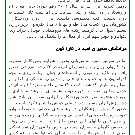
جایگاه یازدهم جدول مدالی قرار گرفت.
دومین تجربه ایران نیز در سال ۲۰۱۳ رقم خورد؛ جایی که با ۷۹
ورزشکار در ۱۷ رشته ورزشی شرکت کرد اما نتیجه غائی نسبت به
دوره نخست افت محسوسی داشت. در آن دوره ورزشکاران
کشورمان بدون کسب مدال طلا و تنها با ۶ مدال نقره و ۲ برنز در رده
بیستم جدول جای گرفتند. رشته های دوومیدانی، فوتبال، تیراندازی،
تکواندو و جودو سهم ایران از مدال ها را تشکیل می دادند.
درخشش سفیران امید در قاره کهن
اما در سومین دوره به میزبانی بحرین، شرایط بطورکامل متفاوت
بود. کاروان ایران با نام «سفیران امید» در ۲۲ رشته ورزشی حضور
یافت و با تاکید بر تلفیقی از استعدادهای جوان، برنامه ریزی منسجم
فدراسیون ها و حمایت های فنی و مدیریتی، عملکردی فراتر از
انتظار به نمایش گذاشت. کسب ۲۲ مدال طلا و صعود ۱۶ پله ای در
جدول مدالی نسبت به دوره دوم، نشانه ای از رشد ساختاری و
پرورش هدفمند نسل جدید ورزشکاران ایرانی است. این نتایج نشان
داد ورزش ایران مسیر رشد تدریجی خویش را شروع کرده است.
حضور گسترده ورزشکاران در رشته های مختلف خصوصاً بانوان،
تقویت زیرساخت های استعدادیابی و سرمایه گذاری در رده های پایه،
از مهم ترین دلیلهای این جهش قابل توجه به شمار می روند.
درخشش کاروان «سفیران امید» در بحرین را می توان نماد تشکیل
نسلی تازه از قهرمانان دانست؛ نسلی که توانسته با عملکردی