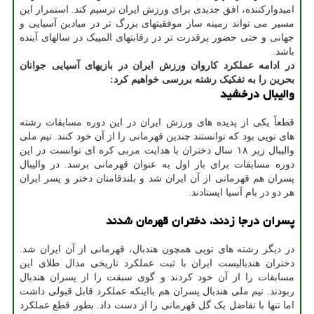
امیدوارکننده، افق جدیدی برای ورزش ایران ترسیم کند. استمرار این
مسیر می تواند زمینه ساز موفقیتهای بزرگ تر در میادین آسیایی و
جهانی و حتی حضور پرقدرت تر در رقابتهای المپیک در سالهای آینده
باشد.
در ادامه عملکرد کاروان ورزش ایران در بازیهای آسیایی جوانان
بحرین را به تفکیک رشته بررسی خواهیم کرد:
والیبال درخشید
قطعاً یکی از پدیده های ورزش ایران در این دوره مسابقات رشته
های توپی بود که توانستند چندین قهرمانی را از آن خود کنند. تیم ملی
والیبال زیر ۱۸ سال دختران با هدایت مربی کره ای توانست در این
دوره مسابقات برای بار اول به عنوان قهرمانی برسد. در والیبال
پسران هم قهرمانی از آن ایران شد و بلندقامتان دختر و پسر ایران
هر دو در بام آسیا ایستادند.
پسران درجا زدند، دختران قهرمان شدند
در دیگر رشته های توپی همچون هندبال، قهرمانی از آن ایران شد.
دختران هندبالیست ایران با ثبت عملکرد تاریخی مدال طلای این
مسابقات را از آن خود کردند و گوی سبقت را از پسران هندبال
ربودند. تیم ملی هندبال پسران هم بااینکه عملکرد قابل قبولی داشت
اما تنها با تفاضل یک گل قهرمانی را از دست داد. بطور قطع عملکرد