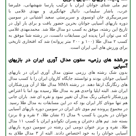
تیم ملی شنای جوانان ایران با ترکیب پارسا شهشهانی، علیرضا
عرب، یاشار سلیمانی، دانیال جهانگیری و مهدی غلامی با
سرمربیگری جان اونسوی و سرپرستی سعید آشتیانی در سومین
دوره بازیهای آسیایی جوانان بحرین حضور یافت و برای بار اول در
تاریخ این رشته، موفق به کسب دو مدال طلا شد. محمدمهدی غلامی
که می توان آنرا پدیده این مسابقات دانست، در رشته شنا موفق به
کسب ۲ مدال طلا (۱۰۰ و ۲۰۰ متر پروانه) شد که افتخاری تاریخی
برای ورزش های آبی ایران است.
«رشته های رزمی» ستون مدال آوری ایران در بازیهای
آسیایی
بدون شک رشته های رزمی ستون مدال آوری ایران در بازیهای
آسیایی جوانان بودند و توانستند جایگاه کاروان ایران را با کسب مدال
های رنگارنگ ارتقا دهند. در رشته MMA مدال طلا از آن ورزشکاران
ایران شد. البته ایلیا واحدی هم به مدال طلا رسیده بود اما با اعتراض
ورزشکار تاجیکی رنگ مدال آن تغییر نمود و نقره ای شد. باران جانی
هم تنها موتای کار ایران بود که در این مسابقات به مدال طلا رسید.
در مجموع پرونده تیم موی تای ایران در سومین دوره بازیهای آسیایی
جوانان در بحرین با کسب ۹ مدال (۲ نشان طلا، ۲ نقره و ۵ برنز)
بسته شد. تیم های دختران و پسران تکواندو ایران با کسب ۱۱ مدال
طلا، نقره و برنز عنوان دومی این رشته در سومین دوره بازیهای
آسیایی جوانان را به خود اختصاص دادند. البته از ۳ مدال طلای به