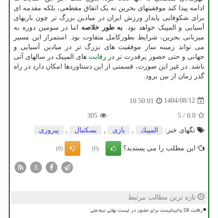
ادامه پیدا کند موفقیتهای بحرین نه یک اتفاق مقطعی، بلکه مقدمه ای
برای شکوفایی پایدار ورزش ایران در میادین بزرگ تر چون بازیهای
آسیایی و المپیک خواهد بود.
به طور خلاصه
اما در سومین دوره به
میزبانی بحرین، شرایط بطورکامل متفاوت بود. استمرار این مسیر
می تواند زمینه ساز موفقیت های بزرگ تر در میادین آسیایی و
جهانی و حتی حضور پرقدرت تر در
رقابت
های المپیک در سالهای آتی
باشد. در غیر این صورت، قسمتی از این دستاوردها امکان دارد در راه
گذر زمان از بین برود.
1404/08/12
10:50:01
305
5
/
0.0
تگهای خبر:
المپیك
,
بازی
,
بسكتبال
,
پیروزی
این مطلب را می پسندید؟
(0)
(0)
X
تازه ترین مطالب مرتبط
رقابت 28 والیبالیست برای حضور در لیست نهائی تیم ملی