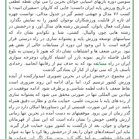
سومین دوره بازیهای آسیایی جوانان بحرین را می توان نقطه عطفی
در تاریخ ورزش پایه ایران دانست؛ جایی که کاروان «سفیران امید» با
کسب ۷۶ مدال و جهشی چشم گیر در جدول مدالی، توانست چهره
ای تازه از قابلیت ورزشکاران نوجوان کشور را به نمایش بگذارد.
مشارکت فعال بانوان، گسترش رشته های مدال آور، و درخشش در
رشته هایی چون والیبال، کشتی، شنا و تکواندو نشان داد که
سیاستهای توسعه ورزش پایه و پشتوانه سازی در راه درستی قرار
گرفته است. با این وجود این دوره از مسابقات خالی از نقص هم
نبود. برخی ضعف ها و اشتباهات نشان داد که هنوز تا رسیدن به بلوغ
کامل فاصله داریم. نمونه بارز آن اشتباه کاروان دوچرخه سواری
ایران در راه
مسابقه
بود که به حذف تیم از رقابتها انجامید. رخدادی
تأسف بار که نمی توان از کنار آن بسادگی گذشت.
در مجموع، درخشش ایران در بحرین تصویری امیدوارکننده از آینده
ورزش کشور ترسیم کرد، اما برای ادامه این روند ضروری است
نقاط ضعف با دقت لطمه شناسی و برطرف شود. ادامه موفقیت در
میادین بین المللی تنها در صورتی محقق می شود که پشتوانه سازی
از رده های پایه با مدیریت علمی، حمایت مادی و نظارت دقیق همراه
باشد. در غیر این صورت، قسمتی از این دستاوردها امکان دارد در راه
گذر زمان از بین برود. موفقیتهای به دست آمده در بحرین تنها زمانی
ارزش واقعی خویش را نشان داده است که این نسل از قهرمانان
نوجوان و جوان، بعد از بازگشت به کشور مورد حمایت قرار گیرند.
نباید این استعدادهای جوان را بعد از درخشش رها کرد یا تنها به عنوان
قهرمانان مقطعی به آنها نگاه کرد. بدون شک اگر این حمایت ها