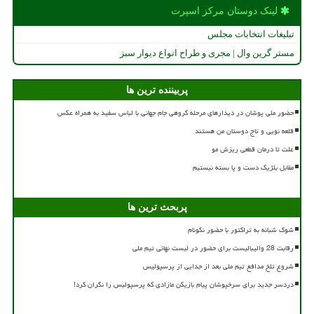
لینک دوستان مركز اسپرت
تبلیغات انتخابات مجلس
مستر گرین وال | مجری و طراح انواع دیوار سبز
پربیننده ترین ها
حضور ملی پوشان در دیدارهای مرحله گروهی جام جهانی با لباس سفید به همراه عکس
قلعه نویی و تاج دوستان من هستند
علت تا درمان قطعی ریزش مو
مقابل بلژیک دست و پا بسته نیستیم
پربحث ترین ها
شوک شبانه به تراکتور با حضور نکونام
رقابت 28 والیبالیست برای حضور در لیست نهائی تیم ملی
شروع تلخ مدافع تیم ملی بعد از جدایی از پرسپولیس
دردسر جدید برای سرخپوشان پیام بازیکن مازادی که پرسپولیس را نگران کرد!