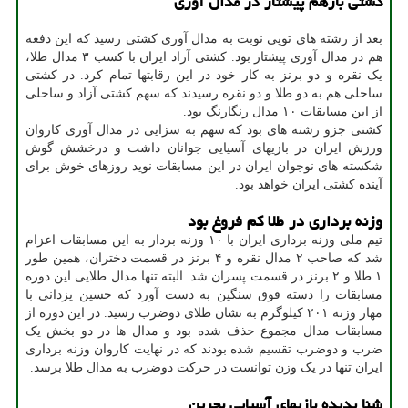
کشتی بازهم پیشتاز در مدال آوری
بعد از رشته های توپی نوبت به مدال آوری کشتی رسید که این دفعه
هم در مدال آوری پیشتاز بود. کشتی آزاد ایران با کسب ۳ مدال طلا،
یک نقره و دو برنز به کار خود در این رقابتها تمام کرد. در کشتی
ساحلی هم به دو طلا و دو نقره رسیدند که سهم کشتی آزاد و ساحلی
از این مسابقات ۱۰ مدال رنگارنگ بود.
کشتی جزو رشته های بود که سهم به سزایی در مدال آوری کاروان
ورزش ایران در بازیهای آسیایی جوانان داشت و درخشش گوش
شکسته های نوجوان ایران در این مسابقات نوید روزهای خوش برای
آینده کشتی ایران خواهد بود.
وزنه برداری در طلا کم فروغ بود
تیم ملی وزنه برداری ایران با ۱۰ وزنه بردار به این مسابقات اعزام
شد که صاحب ۲ مدال نقره و ۴ برنز در قسمت دختران، همین طور
۱ طلا و ۲ برنز در قسمت پسران شد. البته تنها مدال طلایی این دوره
مسابقات را دسته فوق سنگین به دست آورد که حسین یزدانی با
مهار وزنه ۲۰۱ کیلوگرم به نشان طلای دوضرب رسید. در این دوره از
مسابقات مدال مجموع حذف شده بود و مدال ها در دو بخش یک
ضرب و دوضرب تقسیم شده بودند که در نهایت کاروان وزنه برداری
ایران تنها در یک وزن توانست در حرکت دوضرب به مدال طلا برسد.
شنا پدیده بازیهای آسیایی بحرین