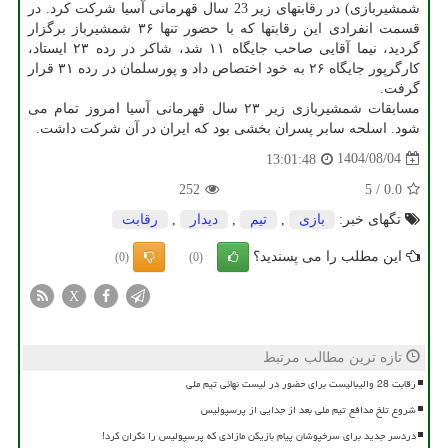
شمشیربازی) در رقابتهای زیر 23 سال قهرمانی آسیا شرکت کرد. در
قسمت انفرادی این رقابتها که با حضور تنها ۳۶ شمشیرباز برگزار
گردید، نیما آقایی صاحب جایگاه ۱۱ شد، شاکر در رده ۲۳ ایستاد،
کارگرپور جایگاه ۲۶ به خود اختصاص داد و پورسلمان در رده ۳۱ قرار
گرفت.
مسابقات شمشیربازی زیر ۲۳ سال قهرمانی آسیا امروز تمام می
شود. اسلحه سابر پسران بخشی بود که ایران در آن شرکت داشت.
1404/08/04
13:01:48
252
5
/
0.0
تگهای خبر:
بازی
,
تیم
,
دیدار
,
رقابت
این مطلب را می پسندید؟
(0)
(0)
X
تازه ترین مطالب مرتبط
رقابت 28 والیبالیست برای حضور در لیست نهائی تیم ملی
شروع تلخ مدافع تیم ملی بعد از جدایی از پرسپولیس
دردسر جدید برای سرخپوشان پیام بازیکن مازادی که پرسپولیس را نگران کرد!