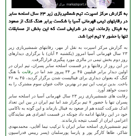
به گزارش مرکز اسپرت، تیم شمشیربازی زیر ۲۳ سال اسلحه سابر
در رقابتهای تیمی قهرمانی آسیا با شکست برابر هنگ کنگ از صعود
به فینال بازماند، این در شرایطی است که این بخش از مسابقات
تنها با حضور ۷ تیم اجرا شد.
به گزارش مرکز اسپرت به نقل از مهر، رقابتهای شمشیربازی زیر
۲۳ سال قهرمانی آسیا امروز (یکشنبه ۴ آبان) با برگزاری دیدارهای
روز دوم بخش تیمی در مالزی مورد پیگیری قرار|گرفت.
در این روز از رقابتها و در قسمت اسلحه سابر پسران، تیم ایران در
اولین دیدار برابر فیلیپین ۴۵ بر ۳۴ پیروز شد اما در
رقابت
با هنگ
کنگ که بعنوان دیداری برای فینالیست شدن برگزار گردید، ۴۵ به ۳۶
باخت. بدین ترتیب این تیم در بهترین حالت عنوان سوم مشترک را به
دست خواهد آورد.
رقابت های شمشیربازی زیر ۲۳ سال قهرمانی آسیا در اسلحه سابر
پسران تنها با حضور ۷ تیم برگزار شد اما تیم ایران در بین این تعداد
اندک شرکت کننده هم از صعود به فینال بازماند و این گونه به ناکامی
خود در این رقابتها ادامه داد چونکه در قسمت انفرادی هم نمایندگان
اعزامی ایران از کسب نتیجه بازماندند.
تیم شمشیربازی اسلحه سابر ایران با ترکیب نیما آقایی، محمدمهدی
شاکر، طاها کارگر پور و پارسا پورسلمان (پسر رییس فدراسیون