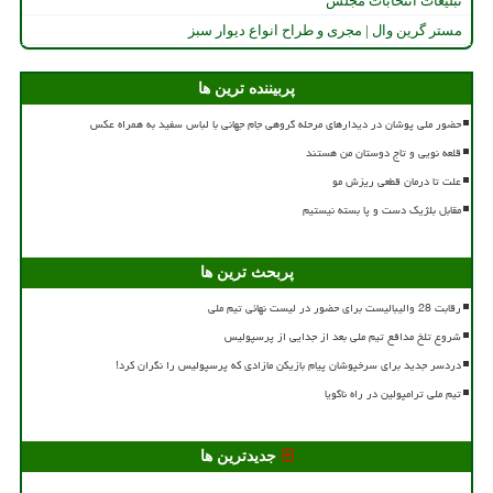
تبلیغات انتخابات مجلس
مستر گرین وال | مجری و طراح انواع دیوار سبز
پربیننده ترین ها
حضور ملی پوشان در دیدارهای مرحله گروهی جام جهانی با لباس سفید به همراه عکس
قلعه نویی و تاج دوستان من هستند
علت تا درمان قطعی ریزش مو
مقابل بلژیک دست و پا بسته نیستیم
پربحث ترین ها
رقابت 28 والیبالیست برای حضور در لیست نهائی تیم ملی
شروع تلخ مدافع تیم ملی بعد از جدایی از پرسپولیس
دردسر جدید برای سرخپوشان پیام بازیکن مازادی که پرسپولیس را نگران کرد!
تیم ملی ترامپولین در راه ناگویا
جدیدترین ها