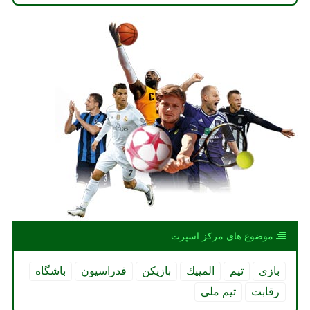
موضوع های مركز اسپرت
بازی
تیم
المپیك
بازیكن
فدراسیون
باشگاه
رقابت
تیم ملی