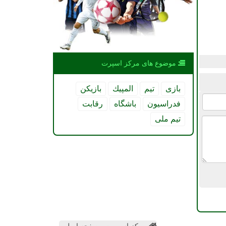
موضوع های مركز اسپرت
بازی
تیم
المپیك
بازیكن
فدراسیون
باشگاه
رقابت
تیم ملی