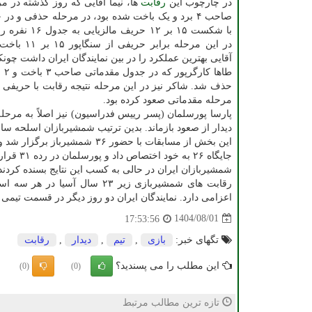
در چارچوب این
رقابت
ها، نیما آقایی که روز گذشته در م
با شکست ۱۵ بر ۱۲ حریف م
در این مرحله برابر 
آقایی بهترین عملکرد را در بین نمایندگان ایران داشت چو
مرحله مقدماتی صعود کرده بود.
دیدار از صعود بازماند. بدین ترتیب شمشیربازان اسلحه سابر در دومین روز رقابتهای زیر ۲۳ سال
جایگاه ۲۶ به خود اختصاص داد و پورسلمان در رده ۳۱ قرار گرفت.
شمشیربازان ایران در حالی به کسب این نتایج بسنده کردند ک
رقابت های شمشیربازی زیر ۲۳ سا
اعزامی دارد. نمایندگان ایران دو روز دیگر در قسمت تیمی
1404/08/01
17:53:56
تگهای خبر:
بازی
,
تیم
,
دیدار
,
رقابت
این مطلب را می پسندید؟
(0)
(0)
تازه ترین مطالب مرتبط