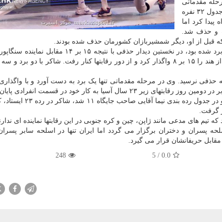
رحله مقدماتی
صاحب ۴ برد و یک باخت شده بود، در مرحله حذفی و در جدول ۳۲ نفره
الزیایی به جدول ۱۶ نفره راه پیدا کرد اما
حریفی از سنگاپور ۱۵ بر ۱۱ باخت و حذف شد.
نکه قبل از او، دیگر شمشیربازان کشورمان حذف شده بودند.
طاها کارگرپور که در جدول مقدماتی صاحب ۳ باخت و ۲ برد شده بود، در نخستین دیدار حذفی با نتیجه ۱۵ 
حذف شد. شاکر نیز در این مرحله نتیجه رقابت با حریفی از هند را ۱۵ بر ۸ واگذار کرد و از دور رقابتها کنار رفت. شاکر با دو 
 آسیا به کار خود در قسمت انفرادی پایان دادند.
این بخش از مسابقات با حضور ۳۶ شمشیرباز برگزار شد و در جدول رده بند
ه تیم های مدعی مانند ژاپن، چین و کره جنوبی در این رقابتها نماینده ای ندارن
ل آسیا در هر سه اسلحه پسران و دختران برگزار می گردد اما ایران تنها در اسلحه سابر پسرا
 مقابل حریفانشان قرار می گیرد.
248
5
/
0.0
X