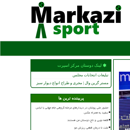
لینک دوستان مركز اسپرت
تبلیغات انتخابات مجلس
مستر گرین وال | مجری و طراح انواع دیوار سبز
پربیننده ترین ها
حضور ملی پوشان در دیدارهای مرحله گروهی جام جهانی با لباس
سفید به همراه عکس
قلعه نویی و تاج دوستان من هستند
علت تا درمان قطعی ریزش مو