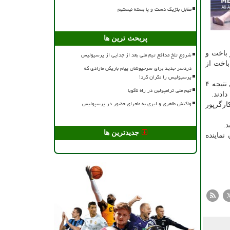
مقابل بلژیک دست و پا بسته نیستیم
پربحث ترین ها
بر ۱۴ مقابل نماینده سنگاپور باخت و
شروع تلخ مدافع تیم ملی بعد از جدایی از پرسپولیس
برد و سه باخت از
دردسر جدید برای سرخپوشان پیام بازیکن مازادی که
پرسپولیس را نگران کرد!
پارسا پورسلمان (پسر رییس فدراسیون) نیز اصلاً به مرحله حذفی نرسید. وی در مرحله مقدماتی تنها یک برد به دست آورد و با واگذاری نتیجه ۴
تیم ملی ترامپولین در راه ناگویا
واکنش طاهری و ایری به ماجرای حضور در پرسپولیس
ی نیما آقایی صاحب جایگاه ۱۱ شد، شاکر در رده ۲۳ ایستاد، کارگرپور
د.
جدیدترین ها
ن نماینده