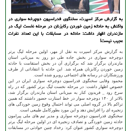
به گزارش مرکز اسپرت، سخنگوی فدراسیون دوچرخه سواری در
واکنش به حادثه زمین خوردن رکابزنان در مرحله نخست لیگ در
مازندران اظهار داشت: حادثه در مسابقات با این تعداد نفرات
عجیب نیست!
به گزارش مرکز اسپرت به نقل از مهر، اولین مرحله لیگ برتر
دوچرخه سواری در بخش جاده طی دو روز به میزبانی استان
مازندران برگزار شد که برگزاری آن در بخش استقامت با حادثه
زمین خوردن رکابزنان همراه شد. این حادثه با انتقاداتی از طرف
ورزشکاران در رسانه های اجتماعی روبرو شده است.
محمود وفایی سخنگوی فدراسیون دوچرخه سواری ایران در این
خصوص اظهار داشت: در مرحله نخست لیگ برتر کشور که در راه
سرخ رود _ فریدون کنار به میزبانی استان مازندران برگزار شد،
بالاتر از ۱۴۰ دوچرخه سوار در خط استارت حضور داشتند که همین
تراکم بالا در گروه اصلی می تواند احتمال وقوع زمین خوردگی های
زنجیره ای را افزایش دهد و این مورد بطورکامل طبیعی است.
سخنگوی فدراسیون دوچرخه سواری و مدیر تیم های ملی پیرامون
حادثه زمین خوردگی و تصادف زنجیره ای در اولین مرحله لیگ برتر
دوچرخه سواری کشور عنوان کرد: رخداد چنین حوادثی در مسابقات