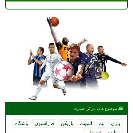
موضوع های مركز اسپرت
بازی
تیم
المپیك
بازیكن
فدراسیون
باشگاه
رقابت
تیم ملی