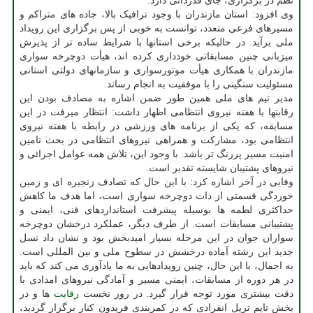
نظم در برگزاری، جای قدردانی دارد.
وی افزود: استان مازندران با وجود ترافیک بالا، جاده های متراکم و
مسیرهای فرعی متعدد، توانست به خوبی از پس برگزاری این رویداد
ملی برآید. در حالیکه برخی استانها با شرایط ساده تر از پذیرش
میزبانی چنین مسابقاتی خودداری کرده اند، هیأت دوچرخه سواری
مازندران با همکاری هیأت موتورسواری و سازمانهای دولتی استانی
مسئولیت سنگینی را با موفقیت به انجام رساند.
مدیر تیم های ملی همین طور ضمن اشاره به مصادف بودن این
رقابتها با هفته نیروی انتظامی اظهار داشت: انتظار میرفت در این
مسابقه، که یکی از برنامه های ورزشی در رابطه با هفته نیروی
انتظامی بود، مشارکت و همراهی نیروهای انتظامی در بحث تامین
امنیت مسیر پررنگ تر باشد. با وجود این، تلاش همه عوامل اجرائی و
نیروهای پشتیبان شایسته تقدیر است.
وفایی در آخر اشاره کرد: با این حال که تصادف زنجیره ای و زمین
خوردگی قسمتی از ذات دوچرخه سواری است، اما هدف ما کاهش
حداکثری لطمه ها بوسیله پیشرفت استانداردهای فنی، ایمنی و
پشتیبانی مسابقات است. از طرف دیگر، عملکرد درخشان دوچرخه
سواران جوان در این مرحله بسیار امیدبخش بود و نشان داد نسل
جدید این رشته آماده درخشش در سطوح ملی و بین المللی است.
به اجمال، با این حال، چنین رویدادهایی به ما یادآوری می کند که باید
در هر دوره از مسابقات، ایمنی مسیر و آمادگی نیروهای امدادی با
دقت بیشتری مورد توجه قرار گیرد. در روز نخست
رقابت
ها و در
بخش تایم تریل انفرادی که در کمربندی فریدون کنار برگزار گردید،