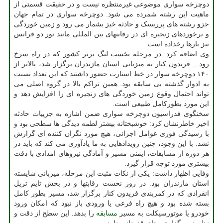
دوچرخه سواری موضوعی غیرمنتظره نیست و در حقیقت قسمتی از
ماهیت این رشته شمرده می شود. دوچرخه سواری در تمام جهان
جزو رشته های پرریسک و حادثه خیز بشمار می رود و زمین خوردگی
و برخوردهای زنجیره ای در رقابتهای بین المللی مانند تور دو فرانس
نیز بارها رخداده است.
وی اضافه کرد: در مرحله نخست لیگ برتر کشور که در راه سرخ
رود _ فریدون کنار به میزبانی استان مازندران برگزار شد، بالاتر از
۱۴۰ دوچرخه سوار در خط استارت حضور داشتند که این تعداد نسبت
به ادوار گذشته بی سابقه بود. همین تراکم بالا در گروه اصلی می
تواند احتمال وقوع زمین خوردگی های زنجیره ای را افزایش دهد و
این مورد بطورکامل طبیعی است.
سخنگوی فدراسیون دوچرخه سواری ضمن اشاره به جزییات حادثه
اخیر خاطرنشان کرد: خوشبختانه بیشتر لطمه دیدگی ها سطحی بود و
با رسیدگی فوری عوامل اجرائی، هیچ مورد نگران کننده ای گزارش
نشد. با این وجود، چنین رویدادهایی به ما یادآوری می کند که باید در
هر دوره از مسابقات، ایمنی مسیر و آمادگی نیروهای امدادی با دقت
بیشتری مورد توجه قرار گیرد.
وفایی اظهار داشت: یکی از نکات مثبت این مرحله، میزبانی شایسته
استان مازندران بود. در روز نخست رقابتها و در بخش تایم تریل
انفرادی که در کمربندی فریدون کنار برگزار شد، مسیر بطور کامل
بسته شده بود و هیچ راه فرعی یا ورودی باز نبود که امکان ورود
خودرو یا موتورسیکلت به مسیر
مسابقه
را بدهد. این سطح از دقت و