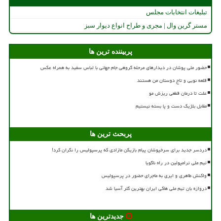
تبلیغات انتخابات مجلس
مستر گرین وال | مجری و طراح انواع دیوار سبز
پربیننده ترین ها
حضور ملی پوشان در دیدارهای مرحله گروهی جام جهانی با لباس سفید به همراه عکس
قلعه نویی و تاج دوستان من هستند
علت تا درمان قطعی ریزش مو
مقابل بلژیک دست و پا بسته نیستیم
پربحث ترین ها
دردسر جدید برای سرخپوشان پیام بازیکن مازادی که پرسپولیس را نگران کرد!
تیم ملی ترامپولین در راه ناگویا
واکنش طاهری و ایری به ماجرای حضور در پرسپولیس
دروازه بان تیم ملی هاکی ایران بهترین گلر آسیا شد
جدیدترین ها