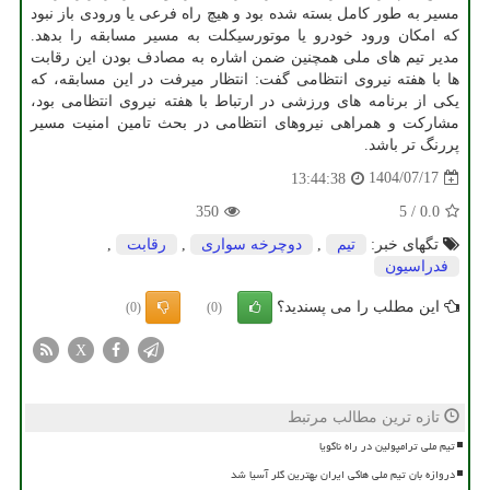
مسیر به طور کامل بسته شده بود و هیچ راه فرعی یا ورودی باز نبود
که امکان ورود خودرو یا موتورسیکلت به مسیر مسابقه را بدهد.
مدیر تیم های ملی همچنین ضمن اشاره به مصادف بودن این رقابت
ها با هفته نیروی انتظامی گفت: انتظار میرفت در این مسابقه، که
یکی از برنامه های ورزشی در ارتباط با هفته نیروی انتظامی بود،
مشارکت و همراهی نیروهای انتظامی در بحث تامین امنیت مسیر
پررنگ تر باشد.
1404/07/17
13:44:38
350
5
/
0.0
تگهای خبر:
تیم
,
دوچرخه سواری
,
رقابت
,
فدراسیون
این مطلب را می پسندید؟
(0)
(0)
X
تازه ترین مطالب مرتبط
تیم ملی ترامپولین در راه ناگویا
دروازه بان تیم ملی هاکی ایران بهترین گلر آسیا شد