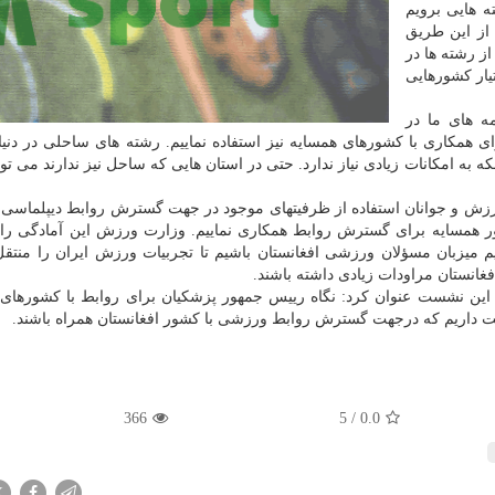
 هایی برویم
از این طریق
از رشته ها در
یار کشورهایی
ه های ما در
 همکاری با کشورهای همسایه نیز استفاده نماییم. رشته های ساحلی در دنیا
ه به امکانات زیادی نیاز ندارد. حتی در استان هایی که ساحل نیز ندارند می تو
ورزش و جوانان استفاده از ظرفیتهای موجود در جهت گسترش روابط دیپلماس
های همسایه است. ما وظیفه داریم که با ۱۵ کشور همسایه برای گسترش روابط همکاری نماییم. وزارت ورزش این آمادگی
یم میزبان مسؤلان ورزشی افغانستان باشیم تا تجربیات ورزش ایران را منتقل 
غانستان مراودات زیادی داشته باشند.
در این نشست عنوان کرد: نگاه رییس جمهور پزشکیان برای روابط با کشورهای
ت داریم که درجهت گسترش روابط ورزشی با کشور افغانستان همراه باشند.
366
5
/
0.0
X