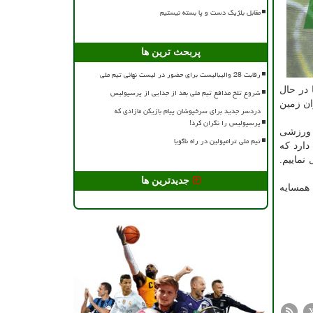
مقابل بلژیک دست و پا بسته نیستیم
پربحث ترین ها
رقابت 28 والیبالیست برای حضور در لیست نهائی تیم ملی
 در حال
شروع تلخ مدافع تیم ملی بعد از جدایی از پرسپولیس
ان زمین
دردسر جدید برای سرخپوشان پیام بازیکن مازادی که
پرسپولیس را نگران کرد!
ی ورزشی
تیم ملی ترامپولین در راه ناگویا
 را دارد که
نماییم.
جدیدترین ها
 همسایه