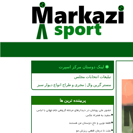
لینک دوستان مركز اسپرت
تبلیغات انتخابات مجلس
مستر گرین وال | مجری و طراح انواع دیوار سبز
پربیننده ترین ها
حضور ملی پوشان در دیدارهای مرحله گروهی جام جهانی با لباس
سفید به همراه عکس
قلعه نویی و تاج دوستان من هستند
علت تا درمان قطعی ریزش مو