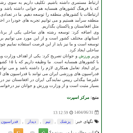
ارتباط مستمری داشته باشیم. تکلیف داریم به سوی رشته
که با فرهنگ کشورهای همسایه هم خوانی داشته باشد و 
ارتباطات با کشورهای منطقه را توسعه دهیم. ما در تعدادی 
منطقه سرآمد هستیم و می توانیم تجربه های خودرا در اخت
مثل افغانستان و پاکستان بگذاریم.
وی اضافه کرد: توسعه رشته های ساحلی یکی از برنام
استانهای مختلف کشور است و از این مورد می توانیم برای
توسعه است و ما نیز باید از این فرصت استفاده نماییم چونک
ساحلی ایجاد کرد.
وزیر
ورزش
و جوانان تصریح کرد: یکی از اهداف وزارت 
با کشور
برای ایجاد تعامل همکاری لازم را داشته باشد و می توان
فدراسیون های ورزشی ایران می توانند با فدراسیون های اف
علیرضا بیگدلی رییس نمایندگی ایران در افغانستان نیز 
بسیار مثبت است و از وزارت ورزش و جوانان نیز درخواس
منبع:
مركز اسپرت
1404/06/31
13:12:59
تگهای خبر:
پزشك
,
تیم
,
دیدار
,
فدراسیون
این مطلب را می پسندید؟
(0)
(0)