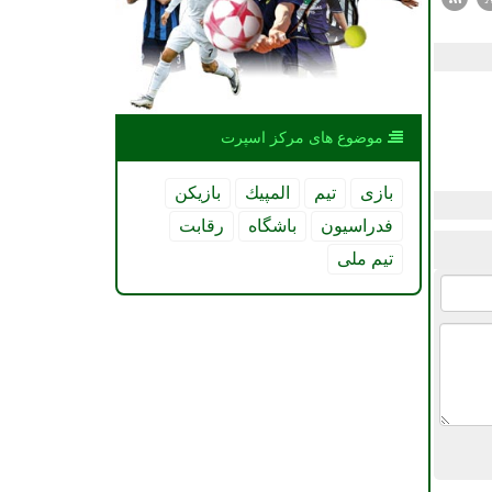
موضوع های مركز اسپرت
بازی
تیم
المپیك
بازیكن
فدراسیون
باشگاه
رقابت
تیم ملی