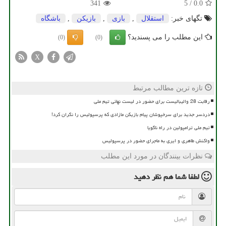
341
5
/
0.0
تگهای خبر:
استقلال
,
بازی
,
بازیكن
,
باشگاه
این مطلب را می پسندید؟
(0)
(0)
X
تازه ترین مطالب مرتبط
رقابت 28 والیبالیست برای حضور در لیست نهائی تیم ملی
دردسر جدید برای سرخپوشان پیام بازیکن مازادی که پرسپولیس را نگران کرد!
تیم ملی ترامپولین در راه ناگویا
واکنش طاهری و ایری به ماجرای حضور در پرسپولیس
نظرات بینندگان در مورد این مطلب
لطفا شما هم
نظر دهید