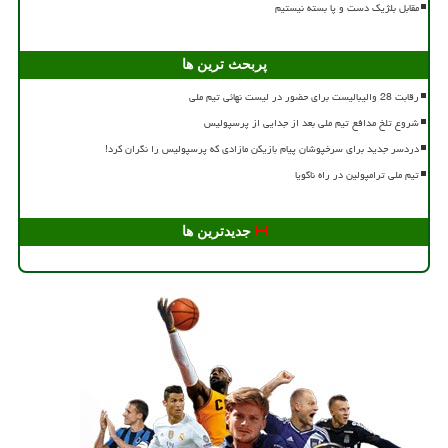
مقابل بلژیک دست و پا بسته نیستیم
پربحث ترین ها
رقابت 28 والیبالیست برای حضور در لیست نهائی تیم ملی
شروع تلخ مدافع تیم ملی بعد از جدایی از پرسپولیس
دردسر جدید برای سرخپوشان پیام بازیکن مازادی که پرسپولیس را نگران کرد!
تیم ملی ترامپولین در راه ناگویا
جدیدترین ها