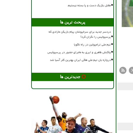
مقابل بلژیک دست و پا بسته نیستیم
پربحث ترین ها
دردسر جدید برای سرخپوشان پیام بازیکن مازادی که
پرسپولیس را نگران کرد!
تیم ملی ترامپولین در راه ناگویا
واکنش طاهری و ایری به ماجرای حضور در پرسپولیس
دروازه بان تیم ملی هاکی ایران بهترین گلر آسیا شد
جدیدترین ها