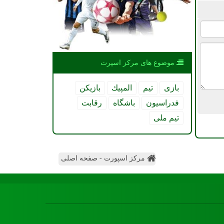
موضوع های مركز اسپرت
بازی
تیم
المپیك
بازیكن
فدراسیون
باشگاه
رقابت
تیم ملی
مرکز اسپورت - صفحه اصلی