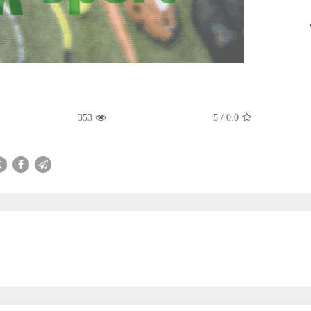
353
5
/
0.0
X