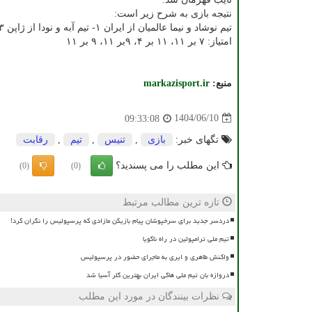
نتیجه بازی به شرح زیر است:
تیم نوشاد و نیما عالمیان از ایران ۱- تیم آبه و نودا از ژاپن ۳
امتیاز: ۷ بر ۱۱، ۱۱ بر ۴، ۹بر ۱۱، ۹ بر ۱۱
منبع:
markazisport.ir
1404/06/10
09:33:08
تگهای خبر:
بازی
,
تنیس
,
تیم
,
رقابت
این مطلب را می پسندید؟
(0)
(0)
تازه ترین مطالب مرتبط
دردسر جدید برای سرخپوشان پیام بازیکن مازادی که پرسپولیس را نگران کرد!
تیم ملی ترامپولین در راه ناگویا
واکنش طاهری و ایری به ماجرای حضور در پرسپولیس
دروازه بان تیم ملی هاکی ایران بهترین گلر آسیا شد
نظرات بینندگان در مورد این مطلب