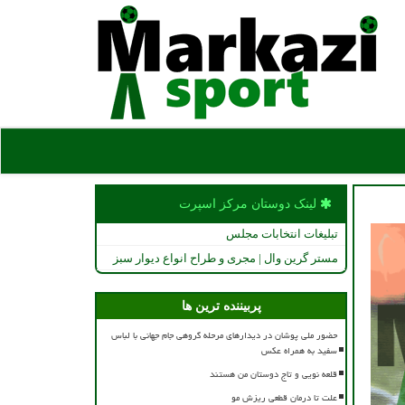
لینک دوستان مركز اسپرت
تبلیغات انتخابات مجلس
مستر گرین وال | مجری و طراح انواع دیوار سبز
پربیننده ترین ها
حضور ملی پوشان در دیدارهای مرحله گروهی جام جهانی با لباس
سفید به همراه عکس
قلعه نویی و تاج دوستان من هستند
علت تا درمان قطعی ریزش مو