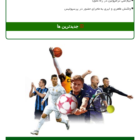
تیم ملی ترامپولین در راه ناگویا
واکنش طاهری و ایری به ماجرای حضور در پرسپولیس
جدیدترین ها