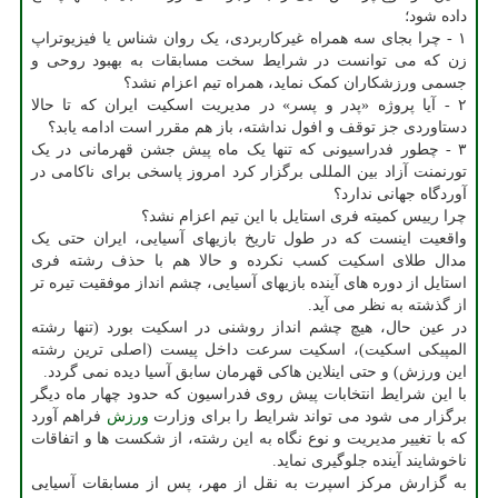
داده شود؛
۱ - چرا بجای سه همراه غیرکاربردی، یک روان شناس یا فیزیوتراپ
زن که می توانست در شرایط سخت مسابقات به بهبود روحی و
جسمی ورزشکاران کمک نماید، همراه تیم اعزام نشد؟
۲ - آیا پروژه «پدر و پسر» در مدیریت اسکیت ایران که تا حالا
دستاوردی جز توقف و افول نداشته، باز هم مقرر است ادامه یابد؟
۳ - چطور فدراسیونی که تنها یک ماه پیش جشن قهرمانی در یک
تورنمنت آزاد بین المللی برگزار کرد امروز پاسخی برای ناکامی در
آوردگاه جهانی ندارد؟
چرا رییس کمیته فری استایل با این تیم اعزام نشد؟
واقعیت اینست که در طول تاریخ بازیهای آسیایی، ایران حتی یک
مدال طلای اسکیت کسب نکرده و حالا هم با حذف رشته فری
استایل از دوره های آینده بازیهای آسیایی، چشم انداز موفقیت تیره تر
از گذشته به نظر می آید.
در عین حال، هیچ چشم انداز روشنی در اسکیت بورد (تنها رشته
المپیکی اسکیت)، اسکیت سرعت داخل پیست (اصلی ترین رشته
این ورزش) و حتی اینلاین هاکی قهرمان سابق آسیا دیده نمی گردد.
با این شرایط انتخابات پیش روی فدراسیون که حدود چهار ماه دیگر
برگزار می شود می تواند شرایط را برای وزارت
ورزش
فراهم آورد
که با تغییر مدیریت و نوع نگاه به این رشته، از شکست ها و اتفاقات
ناخوشایند آینده جلوگیری نماید.
به گزارش مرکز اسپرت به نقل از مهر، پس از مسابقات آسیایی