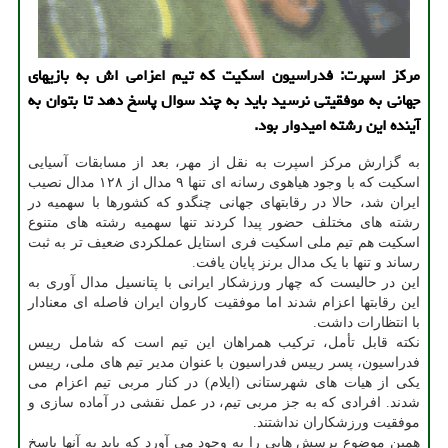
مرکز اسپرت: فدراسیون اسکیت که تیم اعزامی اش به بازیهای
جهانی به موفقیتی نرسید باید به چند سوال پاسخ دهد تا بتوان به
آینده این رشته امیدوار بود.
به گزارش مرکز اسپرت به نقل از مهر، بعد از مسابقات آسیایی
اسکیت که با وجود هیاهوی رسانه ای تنها ۹ مدال از ۱۲۸ مدال نصیب
ایران شد، حالا در رقابتهای جهانی چنگدو که کشورها با سهمیه در
رشته های مختلف حضور پیدا کردند تنها سهمیه رشته های متنوع
اسکیت هم تیم ملی اسکیت فری استایل عملکردی ضعیف تر به ثبت
رساند و تنها با یک مدال برنز پایان یافت.
این در حالیست که چهار ورزشکار ایرانی با پتانسیل مدال آوری به
این رقابتها اعزام شدند اما موفقیت کاروان ایران فاصله ای معنادار
با انتظارات داشت.
نکته قابل تأمل، ترکیب همراهان این تیم است که شامل رییس
فدراسیون، پسر رییس فدراسیون با عنوان مدیر تیم های ملی، رییس
یکی از هیات های شهرستانی (ایلام) در کنار مربی تیم اعزام می
شدند. افرادی که به جز مربی تیم، در عمل نقشی در آماده سازی و
موفقیت ورزشکاران نداشتند.
همین موضوع پرسش هایی را به وجود می آورد که باید به آنها پاسخ