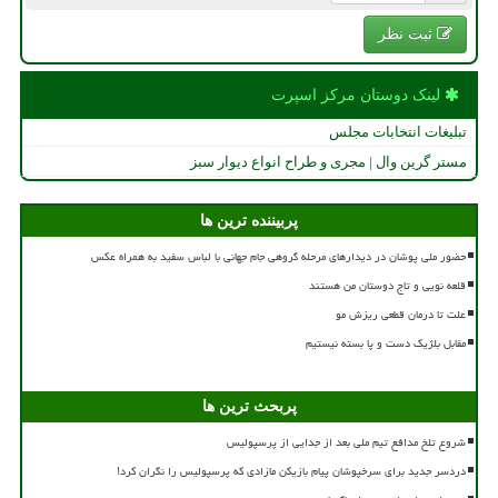
ثبت نظر
لینک دوستان مركز اسپرت
تبلیغات انتخابات مجلس
مستر گرین وال | مجری و طراح انواع دیوار سبز
پربیننده ترین ها
حضور ملی پوشان در دیدارهای مرحله گروهی جام جهانی با لباس سفید به همراه عکس
قلعه نویی و تاج دوستان من هستند
علت تا درمان قطعی ریزش مو
مقابل بلژیک دست و پا بسته نیستیم
پربحث ترین ها
شروع تلخ مدافع تیم ملی بعد از جدایی از پرسپولیس
دردسر جدید برای سرخپوشان پیام بازیکن مازادی که پرسپولیس را نگران کرد!