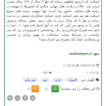
اسکیت که با وجود هیاهوی رسانه ای تنها ۹ مدال از ۱۲۸ مدال نصیب
ایران شد، حالا در
رقابت
های جهانی چنگدو که کشورها با سهمیه در
رشته های مختلف حضور پیدا کردند تنها سهمیه رشته های متنوع
اسکیت هم تیم ملی اسکیت فری استایل عملکردی ضعیف تر به ثبت
رساند و تنها با یک مدال برنز به پایان رسید. همین مساله پرسش
هایی را به وجود می آورد که باید به آنها پاسخ داده شود؛ ۱ - چرا به
جای سه همراه غیرکاربردی، یک روانشناس یا فیزیوتراپ زن که می
توانست در شرایط سخت مسابقات به بهبود روحی و جسمی
ورزشکاران کمک کند، همراه تیم اعزام نشد؟
منبع:
markazisport.ir
1404/05/26
11:26:56
298
5
/
0.0
تگهای خبر:
المپیك
,
بازی
,
تیم
,
تیم ملی
این مطلب را می پسندید؟
(0)
(0)
X