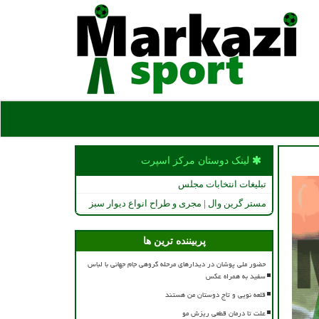
لینک دوستان مركز اسپرت
تبلیغات انتخابات مجلس
مستر گرین وال | مجری و طراح انواع دیوار سبز
پربیننده ترین ها
حضور ملی پوشان در دیدارهای مرحله گروهی جام جهانی با لباس
سفید به همراه عکس
قلعه نویی و تاج دوستان من هستند
علت تا درمان قطعی ریزش مو