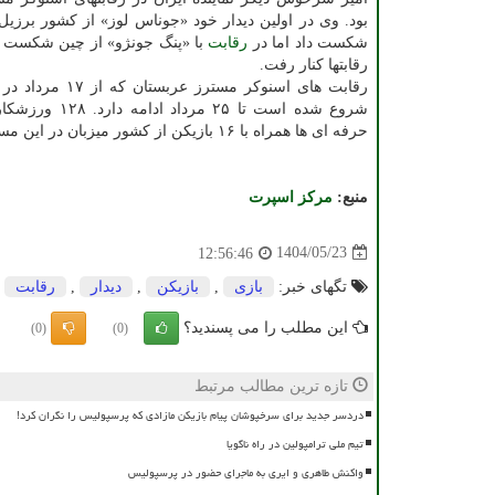
شکست داد اما در
رقابت
با «پنگ جونژو» از چین شکست خ
رقابتها کنار رفت.
رقابت های اسنوکر مسترز عرب
شروع شده است تا ۲۵ مرداد
حرفه ای ها همراه با ۱۶ بازیکن از کشور میزبان در این مسابقات حضور دارند.
منبع:
مركز اسپرت
1404/05/23
12:56:46
تگهای خبر:
بازی
,
بازیكن
,
دیدار
,
رقابت
این مطلب را می پسندید؟
(0)
(0)
تازه ترین مطالب مرتبط
دردسر جدید برای سرخپوشان پیام بازیکن مازادی که پرسپولیس را نگران کرد!
تیم ملی ترامپولین در راه ناگویا
واکنش طاهری و ایری به ماجرای حضور در پرسپولیس