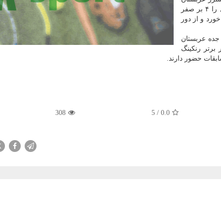
بود. وی در اولین دیدار خود «جوناس لوز» از کشور برزیل را ۴ بر صفر
ورد و از دور
ستان که از ۱۷ مرداد در جده عربستان
 ادامه دارد. ۱۲۸ ورزشکار برتر رنکینگ
308
5
/
0.0
X