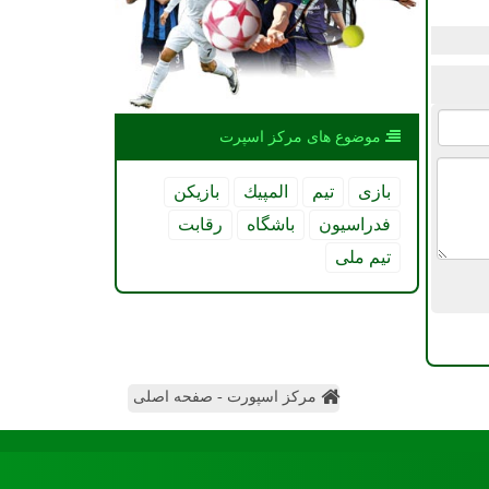
موضوع های مركز اسپرت
بازی
تیم
المپیك
بازیكن
فدراسیون
باشگاه
رقابت
تیم ملی
مرکز اسپورت - صفحه اصلی