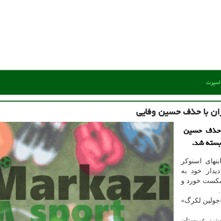
 اسپرت
ران با حذف حسین وفایی
 حذف حسین
 بسته شد.
تهای اسنوکر
یدار خود به
با نتیجه ۵ به ۳ برابر او شکست خورد و
رتری ۴ بر یک برابر «جولین لکرگ»
سترز عربستان