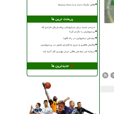
مقابل بلژیک دست و پا بسته نیستیم
پربحث ترین ها
دردسر جدید برای سرخپوشان پیام بازیکن مازادی که
پرسپولیس را نگران کرد!
تیم ملی ترامپولین در راه ناگویا
واکنش طاهری و ایری به ماجرای حضور در پرسپولیس
دروازه بان تیم ملی هاکی ایران بهترین گلر آسیا شد
جدیدترین ها