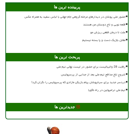
پربیننده ترین ها
حضور ملی پوشان در دیدارهای مرحله گروهی جام جهانی با لباس سفید به همراه عکس
قلعه نویی و تاج دوستان من هستند
علت تا درمان قطعی ریزش مو
مقابل بلژیک دست و پا بسته نیستیم
پربحث ترین ها
رقابت 28 والیبالیست برای حضور در لیست نهائی تیم ملی
شروع تلخ مدافع تیم ملی بعد از جدایی از پرسپولیس
دردسر جدید برای سرخپوشان پیام بازیکن مازادی که پرسپولیس را نگران کرد!
تیم ملی ترامپولین در راه ناگویا
جدیدترین ها