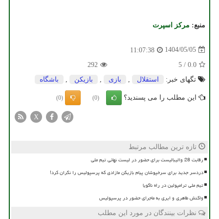
منبع:
مركز اسپرت
1404/05/05
11:07:38
292
5
/
0.0
تگهای خبر:
استقلال
,
بازی
,
بازیكن
,
باشگاه
این مطلب را می پسندید؟
(0)
(0)
X
تازه ترین مطالب مرتبط
رقابت 28 والیبالیست برای حضور در لیست نهائی تیم ملی
دردسر جدید برای سرخپوشان پیام بازیکن مازادی که پرسپولیس را نگران کرد!
تیم ملی ترامپولین در راه ناگویا
واکنش طاهری و ایری به ماجرای حضور در پرسپولیس
نظرات بینندگان در مورد این مطلب