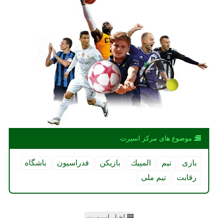
موضوع های مركز اسپرت
بازی
تیم
المپیك
بازیكن
فدراسیون
باشگاه
رقابت
تیم ملی
اخبار اسپورت