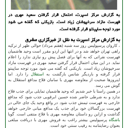
به گزارش مرکز اسپرت، احتمال قرار گرفتن سعید مهری در
فهرست مازاد سرخپوشان زیاد است. بازیکنی که گفته می شود
مورد توجه ساپینتو قرار گرفته است.
به گزارش مرکز اسپرت به نقل از خبرگزاری مشرق
، کاروان پرسپولیس روز سه شنبه (هفتم مرداد) حوالی ظهر از ترکیه
راهی تهران خواهد شد و در انتها این اردو مقرر است وحید هاشمیان
فهرست نفراتی که به آنها برای فصل پیش رو نیازی ندارد را اعلام
نماید. در این میان احتمال قرار گرفتن سعید مهری در فهرست مازاد
سرخپوشان زیاد است. بازیکنی که گفته می شود مورد توجه ساپینتو
قرار گرفته و باردیگر شانس بازگشت به
استقلال
را دارد. اما
اینروزها صحبت از معاوضه مهری با سامان فلاح مدافع استقلال به
گوش می رسد.
در همین راستا با خبر شدیم که وحید هاشمیان تمایلی برای جذب فلاح
ندارد و به شرطی حاضر شده حسین ابرقویی جذب شود که مدافع
خارجی به فهرست تیمش جذب شود. در واقع وحید یک جای خالی در
فهرست بزرگسالان خود برای جذب یک مدافع میانی خارجی خواهد
گذاشت و ازاین رو داستان معاوضه مهری با فلاح منتفی است. گویا
باشگاه
پرسپولیس بیشتر راغب به فروش مهری با دریافت مبلغی
بعنوان رضایتنامه به رقیب سنتی خود است.