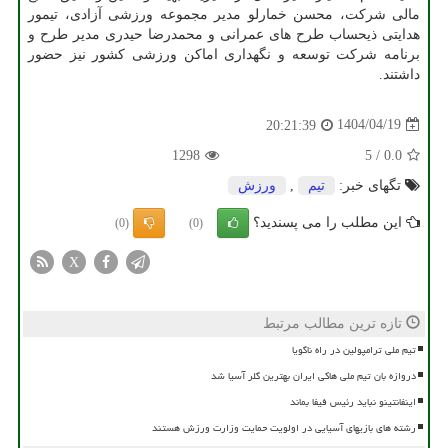
مالی شرکت، محسن خمارلو مدیر مجموعه ورزشی آزادی، تیمور
هدایتی ذیحساب طرح های عمرانی و محمدرضا حیدری مدیر طرح و
برنامه شرکت توسعه و نگهداری اماکن ورزشی کشور نیز حضور
داشتند.
1404/04/19
20:21:39
1298
5
/
0.0
تگهای خبر:
تیم
,
ورزش
این مطلب را می پسندید؟
(0)
(0)
X
تازه ترین مطالب مرتبط
تیم ملی ترامپولین در راه ناگویا
دروازه بان تیم ملی هاکی ایران بهترین گلر آسیا شد
اینفانتینو نباید رئیس فیفا بماند
رشته های بازیهای آسیایی در اولویت حمایت وزارت ورزش هستند