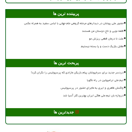
پربیننده ترین ها
حضور ملی پوشان در دیدارهای مرحله گروهی جام جهانی با لباس سفید به همراه عکس
قلعه نویی و تاج دوستان من هستند
علت تا درمان قطعی ریزش مو
مقابل بلژیک دست و پا بسته نیستیم
پربحث ترین ها
دردسر جدید برای سرخپوشان پیام بازیکن مازادی که پرسپولیس را نگران کرد!
تیم ملی ترامپولین در راه ناگویا
واکنش طاهری و ایری به ماجرای حضور در پرسپولیس
دروازه بان تیم ملی هاکی ایران بهترین گلر آسیا شد
جدیدترین ها