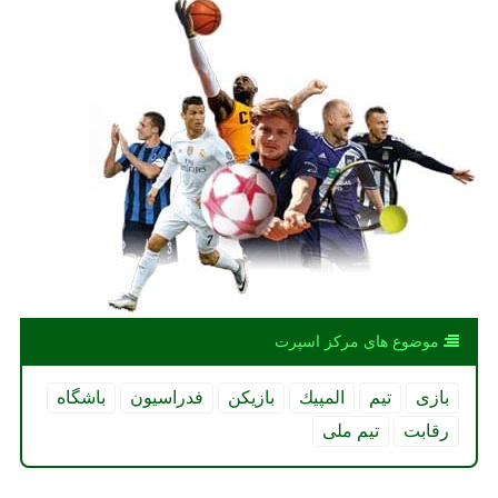
موضوع های مركز اسپرت
بازی
تیم
المپیك
بازیكن
فدراسیون
باشگاه
رقابت
تیم ملی