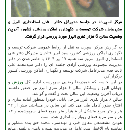
مرکز اسپرت: در جلسه مدیرکل دفتر فنی استانداری البرز و
مدیرعامل شرکت توسعه و نگهداری اماکن ورزشی کشور، آخرین
وضعیت سالن 6 هزار نفری البرز مورد بررسی قرار گرفت.
به گزارش مرکز اسپرت به نقل از روابط عمومی شرکت توسعه و
نگهداری اماکن ورزشی کشور، سید امیر فتاحیان مدیرکل دفتر فنی
استانداری البرز امروز سه شنبه ۱۷ تیر ۱۴۰۴ با حاضرشدن در دفتر
مدیریت مجموعه ورزشی آزادی جلسه ای را دکتر سیدمحمد علی
ثابت قدم مدیرعامل شرکت توسعه و نگهداری اماکن ورزشی کشور
برگزار کرد.
در این جلسه که حمیدرضا رضایی سرپرست اداره کل
ورزش
و
جوانان البرز و پیمانکار سالن ۶ هزار نفری البرز نیز حضور داشتند
درباب آخرین وضعیت این سالن بحث و گفت و گو شد.
سالن ۶ هزار نفری البرز مراحل پایانی خودرا بمنظور آماده سازی و
افتتاح بطور کامل طی می کند. این سالن در مساحتی بیش از ۲۲
هزار متر مربع متشکل از ۸ هزار متر مربع فضای سرپوشیده و ۱۴
هزار متر مربع فضای روباز راه اندازی شده است.
هومن مشعشعی معاون فنی و مهندسی، محمد حق بنده مشاور و
نماینده تام الاختیار مدیرعامل در مدیریت بهینه و تامین و تلفیق منابع