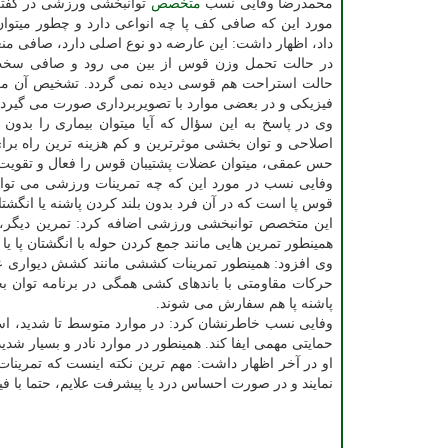
محمدرضا وفایی نسب
متخصص
توانبخشی ورزشی در گفتگو 
مورد این که صافی کف پا چه انواعی دارد و چطور میتوا
داد، اظهار داشت: این عارضه دو نوع اصلی دارد، صافی 
در حالت تحمل وزن قوس از بین می رود و صافی سخت
حالت استراحت هم قوسی دیده نمی گردد. تشخیص آن معمول
فیزیکی و در بعضی موارد با تصویربرداری صورت می گیرد.
وی در پاسخ به این سؤال که آیا میتوان بیماری را بدون
اصلاحی و توان بخشی موثرترین و کم هزینه ترین راه برا
حس عمقی، میتوان عضلات پشتیبان قوس را فعال و تقویت 
وفایی نسب در مورد این که چه تمرینات ورزشی می تواند
قوس پا است که در آن فرد بدون بلند کردن پاشنه یا انگشتا
این متخصص توانبخشی ورزشی اضافه کرد: تمرین دیگر، پ
همینطور تمرین هایی مانند جمع کردن حوله با انگشتان پا ی
وی افزود: همینطور تمرینات کششی مانند کشش دیواری عض
حرکات مقاومتی با باندهای کشی همگی در برنامه توان بخش
پاشنه پا هم سفارش می شوند.
وفایی نسب خاطرنشان کرد: در موارد متوسط تا شدید، است
حمایتی مهمی ایفا کند. همینطور در موارد نادر و بسیار ش
او در آخر اظهار داشت: مهم ترین نکته اینست که تمرینات
نمایند و در صورت احساس درد یا پیشرفت علایم، حتما با 