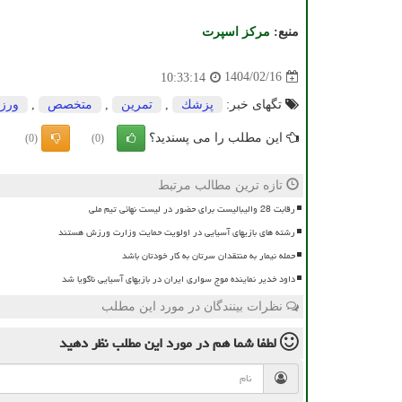
منبع:
مركز اسپرت
1404/02/16
10:33:14
تگهای خبر:
پزشك
,
تمرین
,
متخصص
,
ورز
این مطلب را می پسندید؟
(0)
(0)
تازه ترین مطالب مرتبط
رقابت 28 والیبالیست برای حضور در لیست نهائی تیم ملی
رشته های بازیهای آسیایی در اولویت حمایت وزارت ورزش هستند
حمله نیمار به منتقدان سرتان به کار خودتان باشد
داود خدیر نماینده موج سواری ایران در بازیهای آسیایی ناگویا شد
نظرات بینندگان در مورد این مطلب
لطفا شما هم
در مورد این مطلب
نظر دهید