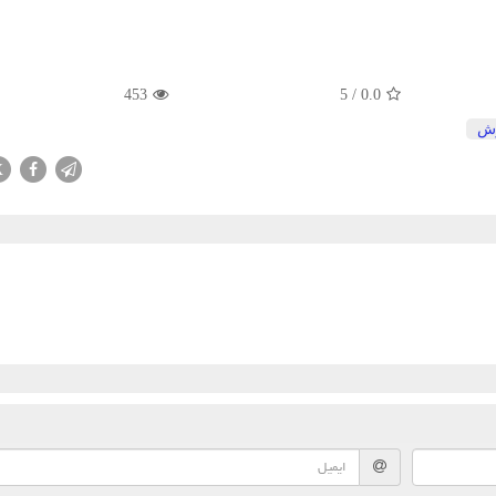
453
5
/
0.0
ش
X