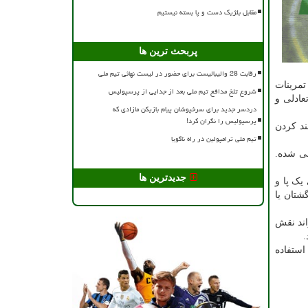
مقابل بلژیک دست و پا بسته نیستیم
پربحث ترین ها
رقابت 28 والیبالیست برای حضور در لیست نهائی تیم ملی
تمرینات
شروع تلخ مدافع تیم ملی بعد از جدایی از پرسپولیس
عادلی و
دردسر جدید برای سرخپوشان پیام بازیکن مازادی که
پرسپولیس را نگران کرد!
ند کردن
تیم ملی ترامپولین در راه ناگویا
ی شده.
جدیدترین ها
یک پا و
شتان یا
اند نقش
.
استفاده