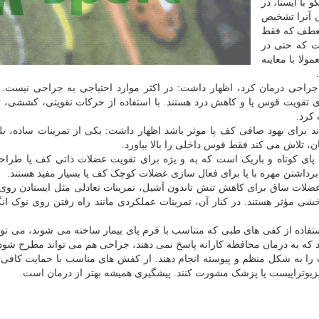
با ایسنا، در
ن آنرا تشخیص
منعطف که فقط
 که حتی در
ا با معاینه
 جراحی درمان کرد، اظهار داشت: در اکثر موارد احتیاجی به جراحی نیست. 
ی تقویت قوس پا و کاهش درد هستند. با استفاده از حرکات تقویتی، کششی، ت
کرد.
 برای بهود صافی کف پا موثر باشد اظهار داشت: یکی از تمرینات ساده، بل
ن، تلاش می کند فقط قوس داخلی را بالا بیاورد.
ای کوتاه و باریک است که به و یژه برای تقویت عضلات ذاتی کف پا طراح
ا برداشتن مهره با پا برای فعال سازی عضلات کوچک کف پا بسیار مفید هستند.
لات ساق برای کاهش تنش تاندون آشیل، تمرینات تعادلی مثل ایستادن روی 
ی مؤثر هستند. در کنار آن، تمرینات عملکردی مانند راه رفتن روی نوک انگ
فاده از کفی های طبی که متناسب با فرم پای بیمار ساخته می شوند، می تو
دید که به درمان محافظه کارانه پاسخ نمی دهند، جراحی هم می تواند مطرح شود
 را به شکل منظم و پیوسته انجام دهند. از کفش های مناسب با حمایت کافی 
فیزیوتراپیست یا پزشک مشورت کنند. پیشگیری همیشه بهتر از درمان است.