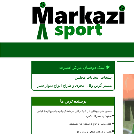
لینک دوستان مركز اسپرت
تبلیغات انتخابات مجلس
مستر گرین وال | مجری و طراح انواع دیوار سبز
پربیننده ترین ها
حضور ملی پوشان در دیدارهای مرحله گروهی جام جهانی با لباس
سفید به همراه عکس
قلعه نویی و تاج دوستان من هستند
علت تا درمان قطعی ریزش مو