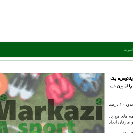
 اسپرت
پلانوس» یک
ا از بین می
این وضعیت حدود ۳۰ درصد از جمعیت را درگیر می کند و حدود ۱۰ درصد
 های مچ پا،
 مارفان ایجاد