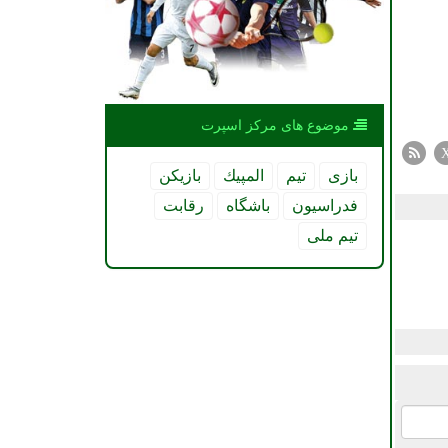
موضوع های مركز اسپرت
بازی
تیم
المپیك
بازیكن
فدراسیون
باشگاه
رقابت
تیم ملی