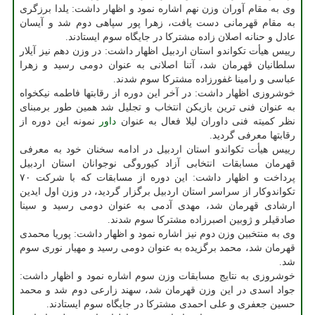
وی به مقام آوران وزن نهم اشاره نمود و اظهار داشت: یلدا برزگری
به مقام قهرمانی دست یافت، زهرا پور سپاهی دوم شد و آیسان
عادل و حنانه اصلان زاده مشترکا در جایگاه سوم ایستادند.
رییس هیأت تکواندو استان اردبیل اظهار داشت: در وزن دهم نیز آیلار
سلطانیان قهرمان شد، آتنا اصلانی به عنوان دومی رسید و زهرا
عباسی و رامینا غفورزاده مشترکا سوم شدند.
خوشروزی اظهار داشت: در آخر این دوره از رقابتها فاطمه نیکخواه
به عنوان فنی ترین بازیکن انتخاب و تجلیل شد همین طور برمبنای
نظر کمیته فنی داوران لیلا فعال به عنوان
داور
نمونه این دوره از
رقابتها معرفی گردید.
رییس هیأت تکواندو استان اردبیل در ادامه سخنان خود به معرفی
قهرمان مسابقات انتخابی آزاد کیوروگی نوجوانان استان اردبیل
پرداخت و اظهار داشت: این دوره از مسابقات که با شرکت ۷۰
تکواندوکار از سراسر استان اردبیل برگزار گردید، در وزن اول ایدین
ارشادی قهرمان شد، مهدی آدمی به عنوان دومی رسید و سینا
صادقیلر و ژوبین اصبرزاده مشترکا سوم شدند.
وی به منتخبین وزن دوم نیز اشاره نمود و اظهار داشت: پوریا محمدی
قهرمان شد، محمد برگزیده به عنوان دومی رسید و مهیار نوری سوم
شد.
خوشروزی به نتایج مسابقات وزن سوم اشاره نمود و اظهار داشت:
جواد اسدی در این وزن قهرمان شد، سهند زارعی دوم شد و محمد
حسین جعفری و علی احمدی مشترکا در جایگاه سوم ایستادند.