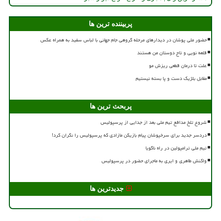
پربیننده ترین ها
حضور ملی پوشان در دیدارهای مرحله گروهی جام جهانی با لباس سفید به همراه عکس
قلعه نویی و تاج دوستان من هستند
علت تا درمان قطعی ریزش مو
مقابل بلژیک دست و پا بسته نیستیم
پربحث ترین ها
شروع تلخ مدافع تیم ملی بعد از جدایی از پرسپولیس
دردسر جدید برای سرخپوشان پیام بازیکن مازادی که پرسپولیس را نگران کرد!
تیم ملی ترامپولین در راه ناگویا
واکنش طاهری و ایری به ماجرای حضور در پرسپولیس
جدیدترین ها