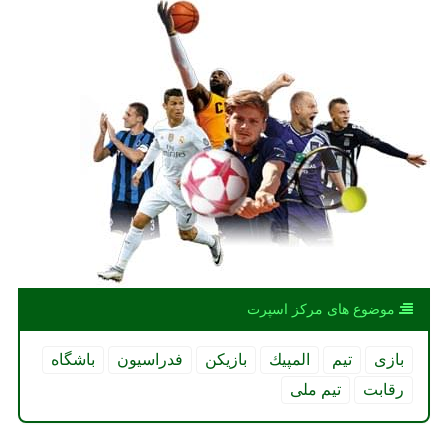
موضوع های مركز اسپرت
بازی
تیم
المپیك
بازیكن
فدراسیون
باشگاه
رقابت
تیم ملی