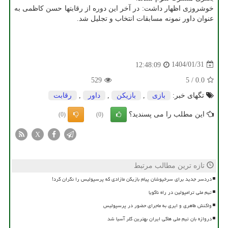
خوشروزی اظهار داشت: در آخر این دوره از رقابتها حسن کاظمی به
عنوان داور نمونه مسابقات انتخاب و تجلیل شد.
1404/01/31
12:48:09
529
5
/
0.0
تگهای خبر:
بازی
,
بازیكن
,
داور
,
رقابت
این مطلب را می پسندید؟
(0)
(0)
X
تازه ترین مطالب مرتبط
دردسر جدید برای سرخپوشان پیام بازیکن مازادی که پرسپولیس را نگران کرد!
تیم ملی ترامپولین در راه ناگویا
واکنش طاهری و ایری به ماجرای حضور در پرسپولیس
دروازه بان تیم ملی هاکی ایران بهترین گلر آسیا شد