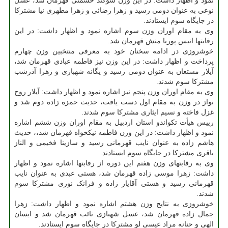
نمود و اظهار داشت: در این وزن سوگند حشمتی قهرمان شد، عسل
نوعی به عنوان دومی رسید و زهرا رضائی و زهرا مطهری نیا مشترکا
در جایگاه سوم ایستادند.
وی به مقام اوران وزن سوم اشاره نمود و اظهار داشت: در این
رقابتها انیس پوریا منش قهرمان شد.
خوشروزی در ادامه سخنان خود به معرفی منتخبین وزن چهارم
پرداخت و اظهار داشت: در این وزن نیز فاطمه عبادی قهرمان شد،
آیلار مستعان به عنوان دومی رسید و یگانه شهبازی و زهرا آذرشب
مشترکا سوم شدند.
وی به مقام اوران وزن پنجم نیز اشاره نمود و اظهار داشت: آیلار روح
نواز در وزن به مقام اول دست یافت، حدیث حمزه زاده دوم شد و
غزل فاخته و نسیم ایثاری مشترکا سوم شدند.
رییس هیأت تکواندو استان اردبیل به مقام اوران وزن ششم اشاره
نمود و اظهار داشت: در این وزن فاطمه نیکخواه قهرمان شد،، حدیث
هاشم زاده به عنوان نایب قهرمانی رسید و سازینا فخیمی و الناز
باقری مشترکا در جایگاه سوم ایستادند.
وی به رقابتهای وزن هفتم این دوره از رقابتها اشاره نمود و اظهار
داشت: زهرا موسی زاده قهرمان شد، هستی عبدی به عنوان نایب
قهرمانی رسید و هستی آقایار زاده و فرانک نوری مشترکا سوم
شدند.
خوشروزی به نتایج وزن هشتم اشاره نمود و اظهار داشت: زهرا
جمال زاده قهرمان شد، عسل شهبازی نائب قهرمان شد و ایسان
الهی و حنانه مراد عیسی لو مشترکا در جایگاه سوم ایستادند.