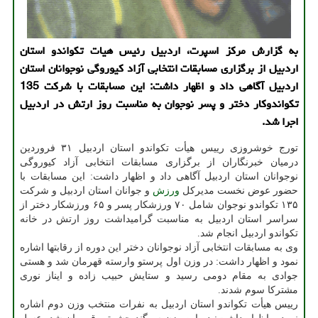
به گزارش مرکز اسپرت، اردبیل رئیس هیات تکواندو استان
اردبیل از برگزاری مسابقات انتخابی آزاد کیوروگی نوجوانان استان
اردبیل آگاهی داد و اظهار داشت: این مسابقات با شرکت 135
تکواندوکار دختر و پسر نوجوان به مناسبت روز ارتش در اردبیل
اجرا شد.
تورج خوشروزی رییس هیأت تکواندو استان اردبیل ۳۱ فروردین
درمیان خبرنگاران از برگزاری مسابقات انتخابی آزاد کیوروگی
نوجوانان استان اردبیل آگاهی داد و اظهار داشت: این مسابقات با
حضور عوض نخست مدیرکل
ورزش
و جوانان استان اردبیل و شرکت
۱۳۵ تکواندو نوجوان شامل ۷۰ ورزشکار پسر و ۶۵ ورزشکار دختر از
سراسر استان اردبیل به مناسبت گرامیداشت روز ارتش در خانه
تکواندو اردبیل انجام شد.
وی به مسابقات انتخابی آزاد نوجوانان دختر این دوره از رقابتها اشاره
نمود و اظهار داشت: در وزن اول پرستو وارسته قهرمان شد و هستی
جوادی به مقام دومی رسید و ستایش حبیب زاده و ایناز نوری
مشترکا سوم شدند.
رییس هیأت تکواندو استان اردبیل به نفرات منتخب وزن دوم اشاره