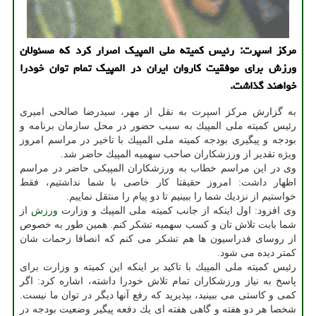
مركز اسپرت: رئیس كمیته ملی المپیك اصرار كرد كه مسئولان
ورزش برای موفقیت كاروان ایران در المپیك تمام توان خودرا
خواهند گذاشت.
به گزارش مركز اسپرت به نقل از مهر، سیدرضا صالحی امیری
رئیس كمیته ملی المپیك به سبب حضور در محل سازمان برنامه و
بودجه و پیگیری بودجه كمیته ملی المپیك با تاخیر در مراسم امروز
ویژه تقدیر از ورزشكاران صاحب سهمیه المپیك حاضر شد.
وی در این مراسم خطاب به ورزشكاران المپیكی حاضر در مراسم
اظهار داشت: امروز حقیقتا كار خاصی با شما نداشتیم، فقط
خواستیم از نزدیك شما را ببینیم تا دو پیام را منتقل نماییم.
وی افزود: اول اینكه از جانب كمیته ملی المپیك و وزارت
ورزش
از
شما بابت تلاش تان و كسب سهمیه تشكر كنم. همین طور به خصوص
از روسای فدراسیون ها هم تشكر می كنم كه انصافا زحمات شان
كمتر دیده می شود.
رئیس كمیته ملی المپیك با تاكید بر اینكه این كمیته و وزارت برای
پاسخ به نیاز ورزشكاران تمام تلاش خودرا داشته، اشاره كرد: اگر
كمی و كاستی می ببینید، بپذیرید كه رفع آنها دیگر در توان ما نیست.
شخصا هر دو هفته و گاهی هفته ای یك دفعه پیگیر وضعیت بودجه در