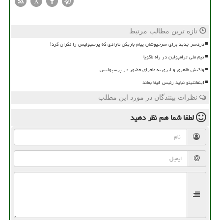
X
تازه ترین مطالب مرتبط
دردسر جدید برای سرخپوشان پیام بازیکن مازادی که پرسپولیس را نگران کرد!
تیم ملی ترامپولین در راه ناگویا
واکنش طاهری و ایری به ماجرای حضور در پرسپولیس
اینفانتینو نباید رئیس فیفا بماند
نظرات بینندگان در مورد این مطلب
لطفا شما هم
نظر دهید