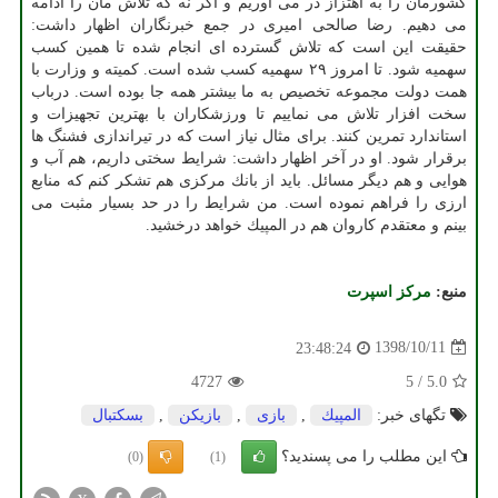
كشورمان را به اهتزاز در می آوریم و اگر نه كه تلاش مان را ادامه
می دهیم. رضا صالحی امیری در جمع خبرنگاران اظهار داشت:
حقیقت این است كه تلاش گسترده ای انجام شده تا همین كسب
سهمیه شود. تا امروز ۲۹ سهمیه كسب شده است. كمیته و وزارت با
همت دولت مجموعه تخصیص به ما بیشتر همه جا بوده است. درباب
سخت افزار تلاش می نماییم تا ورزشكاران با بهترین تجهیزات و
استاندارد تمرین كنند. برای مثال نیاز است كه در تیراندازی فشنگ ها
برقرار شود. او در آخر اظهار داشت: شرایط سختی داریم، هم آب و
هوایی و هم دیگر مسائل. باید از بانك مركزی هم تشكر كنم كه منابع
ارزی را فراهم نموده است. من شرایط را در حد بسیار مثبت می
بینم و معتقدم كاروان هم در المپیك خواهد درخشید.
منبع:
مركز اسپرت
1398/10/11
23:48:24
4727
5
/
5.0
تگهای خبر:
المپیك
,
بازی
,
بازیكن
,
بسكتبال
این مطلب را می پسندید؟
(0)
(1)