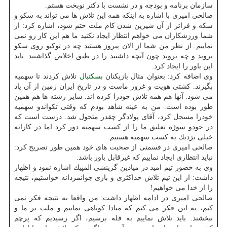
سازمان برنامه و بودجه و در نشست با دكتر نوبخت هستم.
صالحی امیری با اشاره به اینكه همه این تلاش ها می تواند به سكو و
سكه و فراتر از آن شیرین شدن كام ملت ختم شود، اشاره كرد: از
شما ورزشكاران می خواهم انتظار ایجاد نكنید ما هم این كار رو نمی
نماییم. از نظر من شما از الان پیروز هستید چه در توكیو روی سكو
بروید و چه نروید چون آنچه داشتید را در طبق اخلاص گذاشتید. باید
این باور را ایجاد كرد.
وی اضافه كرد: بعنوان مثال بازیكنان
بسكتبال
تلاش كردند تا سهمیه
بگیرند. كشتی هویت و غرور ماست و در تاریخ ایران زمین از آن یاد
می شود. آنها هم همه تلاش خودرا كرده اند. سایر رشته ها هم همین
طور بوده است. من به عینه شاهد بودم كه وقتی تكواندو سهمیه
خودرا مسجل كرد، آقای پولادگر چقدر متحول شد. درست است كه
در جودو سوژه تعلیق ما را از كسب سهمیه دور كرد اما در كاراته
خیلی نزدیك به كسب سهمیه هستیم.
صالحی امیری در قسمتی از صحبت های خود همین طور تصریح كرد:
نباید انتظاری ایجاد نماییم كه غیرقابل باور باشد.
وی به حضور تیم امید در میادین گزینشی المپیك اشاره نمود و اظهار
داشت: از این تیم تلاش حداكثری و بازی جوانمردانه خواستیم، نتیجه
را از خدا می خواهیم!
صالحی امیری در ادامه اظهار داشت: من واقعا به نتیجه فكر نمی
كنم، به ابن فكر می كنم كه مبادا كوتاهی نماییم و ملت بر ما و
نبخشند. باید تلاش نماییم به قله برسیم، اگر رسیدیم كه پرچم