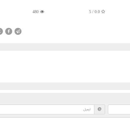
480
5
/
0.0
X