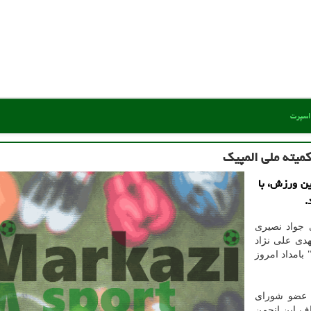
 اسپرت
میته ملی المپیک
ین ورزش، با
.
 جواد نصیری
دی علی نژاد
بامداد امروز
، عضو شورای
اف این انجمن