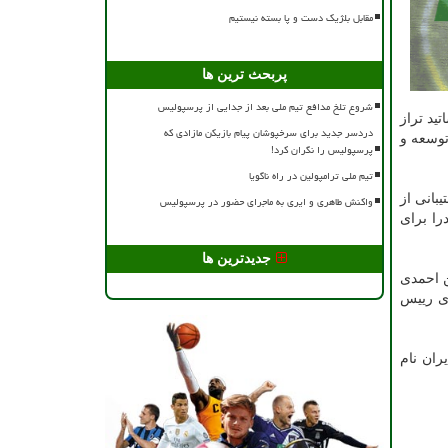
مقابل بلژیک دست و پا بسته نیستیم
پربحث ترین ها
شروع تلخ مدافع تیم ملی بعد از جدایی از پرسپولیس
ید تراز
دردسر جدید برای سرخپوشان پیام بازیکن مازادی که
توسعه و
پرسپولیس را نگران کرد!
تیم ملی ترامپولین در راه ناگویا
بانی از
واکنش طاهری و ایری به ماجرای حضور در پرسپولیس
را برای
جدیدترین ها
ن احمدی
دی رییس
ران نام