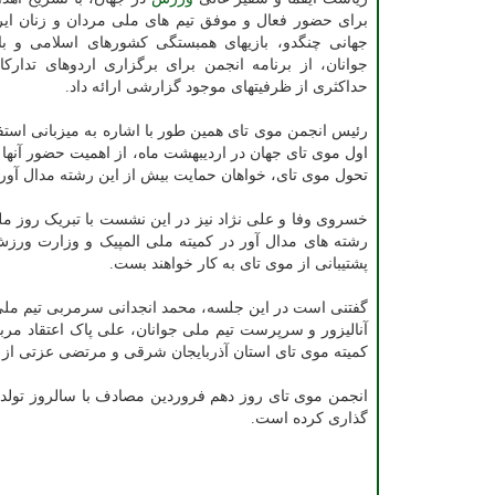
برای حضور فعال و موفق تیم های ملی مردان و زنان ایرا
جهانی چنگدو، بازیهای همبستگی کشورهای اسلامی و باز
جوانان، از برنامه انجمن برای برگزاری اردوهای تدارکا
حداکثری از ظرفیتهای موجود گزارشی ارائه داد.
رئیس انجمن موی تای همین طور با اشاره به میزبانی استف
اول موی تای جهان در اردیبهشت ماه، از اهمیت حضور آنها
تحول موی تای، خواهان حمایت بیش از این رشته مدال آور
خسروی وفا و علی نژاد نیز در این نشست با تبریک روز مل
رشته های مدال آور در کمیته ملی المپیک و وزارت ورزش و
پشتیبانی از موی تای به کار خواهند بست.
گفتنی است در این جلسه، محمد انجدانی سرمربی تیم مل
آنالیزور و سرپرست تیم ملی جوانان، علی پاک اعتقاد مر
کمیته موی تای استان آذربایجان شرقی و مرتضی عزتی از م
انجمن موی تای روز دهم فروردین مصادف با سالروز تولد مح
گذاری کرده است.