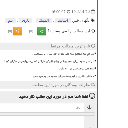
1404/01/10
16:00:07
تگهای خبر:
اساتید
,
المپیك
,
بازی
,
تیم
این مطلب را می پسندید؟
(0)
(0)
تازه ترین مطالب مرتبط
شروع تلخ مدافع تیم ملی بعد از جدایی از پرسپولیس
دردسر جدید برای سرخپوشان پیام بازیکن مازادی که پرسپولیس را نگران کرد!
تیم ملی ترامپولین در راه ناگویا
واکنش طاهری و ایری به ماجرای حضور در پرسپولیس
نظرات بینندگان در مورد این مطلب
لطفا شما هم
در مورد این مطلب
نظر دهید