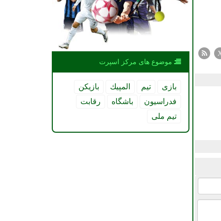
موضوع های مركز اسپرت
بازی
تیم
المپیك
بازیكن
فدراسیون
باشگاه
رقابت
تیم ملی