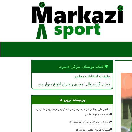
لینک دوستان مركز اسپرت
تبلیغات انتخابات مجلس
مستر گرین وال | مجری و طراح انواع دیوار سبز
پربیننده ترین ها
حضور ملی پوشان در دیدارهای مرحله گروهی جام جهانی با لباس
سفید به همراه عکس
قلعه نویی و تاج دوستان من هستند
علت تا درمان قطعی ریزش مو