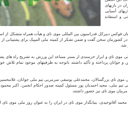
ن در بازیهای
یهای آسیایی
تی و استفاده
ان فوکس دبیرکل فدراسیون بین المللی موی تای و هیأت همراه متشکل از اسات
 در کشورمان سخن گفت و ضمن تشکر از کمیته ملی المپیک برای پشتیبانی از 
 شد.
ی موی تای و ابراز خرسندی از بستر مساعد این ورزش به تشریح راه های پشتی
 جوانان پرداخته و تأکید داشتند باتوجه به ظرفیتهای موجود تمام تلاش خود
ی موی تای بزرگسالان، محمدعلی یوسفی سرمربی تیم ملی جوانان، غلامحسی
بی تیم ملی، مجید احمدیان پور مسئول کمیته صدور احکام انجمن، اکبر محمو
ربیان موی تای نیز حضور داشتند.
مد آقاتوحیدی، بنیانگذار موی تای در ایران را به عنوان روز ملی موی تای ای