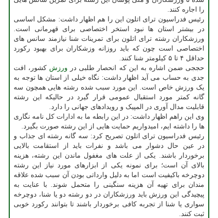
را اجاره کنند.
رئیس فدراسیون ترای اتلون این را هم اظهار داشت: مشکل اساسی
در بیشتر استان ها نبود استخر اختصاصی برای قهرمانی است.
ورزشکاران رشته ترای اتلون برای تمرینات شنا نیازمند سانس های
اختصاصی است چون که باید روزانه وزشکاران برای بهبود رکورد
حداقل ۴ تا ۵ کیلومتر شنا کنند.
حججی ضمن اشاره به این که انحصار طلبی در
ورزش
کشور، افت
جدی به حساب می آید اظهار داشت: نگاه خیلی از استان ها توجه به
یک ورزش خاص است. این مورد سبب شده رشته هایی همچون سه
گانه کمتر مورد استقبال عمومی قرار گیرد در حالیکه این رشته
قابلیت مدال آوری در المپیک و رویدادهای جهانی را دارد.
وی این راهم اظهار داشت: در این رابطه ما به ادارات کل نامه نگاری
ها را داشته ایم، امیدواریم حمایت هایی از این رشته صورت بگیرد.
رئیس فدراسیون ترای اتلون تصریح کرد: سه گانه رشته ای جذاب و
در عین حال دشوار می باشد و نفرات باید از استقامت بالایی
برخوردار باشند. یکی از علت های مغفول ماندن این رشته، هزینه
بالای آن است؛ برای نمونه یکی از ابزارهای مورد نیاز این رشته
دوچرخه باکیفیت است اما به دلیل وارداتی بودن آن سبب شده علاقه
مندان برای تهیه آن هزینه سنگینی را متحمل شوند. با عنایت به
پیچیدگی این ورزش باید ورزشکاران در دو رشته دو یا شنا، دوچرخه
سواری یا شنا از تجربه کافی برخوردار باشند تا بتوانند رکورد خوبی
ثبت کنند.