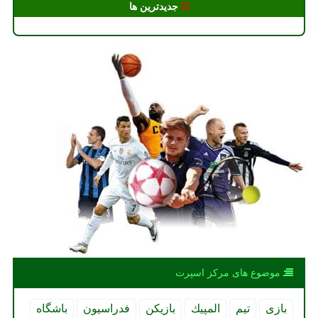
جدیدترین ها
موضوع های مركز اسپرت
بازی
تیم
المپیك
بازیكن
فدراسیون
باشگاه