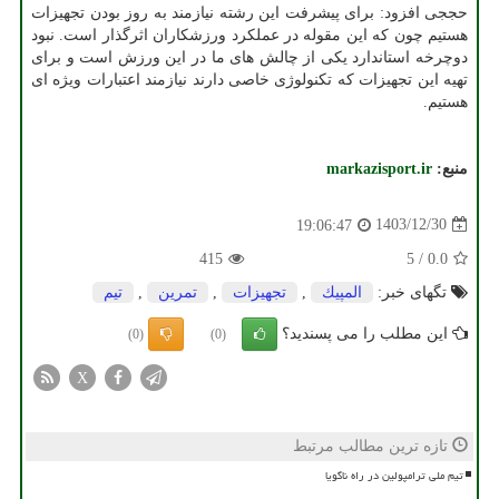
حججی افزود: برای پیشرفت این رشته نیازمند به روز بودن تجهیزات
هستیم چون که این مقوله در عملکرد ورزشکاران اثرگذار است. نبود
دوچرخه استاندارد یکی از چالش های ما در این ورزش است و برای
تهیه این تجهیزات که تکنولوژی خاصی دارند نیازمند اعتبارات ویژه ای
هستیم.
منبع:
markazisport.ir
1403/12/30
19:06:47
415
5
/
0.0
تگهای خبر:
المپیك
,
تجهیزات
,
تمرین
,
تیم
این مطلب را می پسندید؟
(0)
(0)
X
تازه ترین مطالب مرتبط
تیم ملی ترامپولین در راه ناگویا