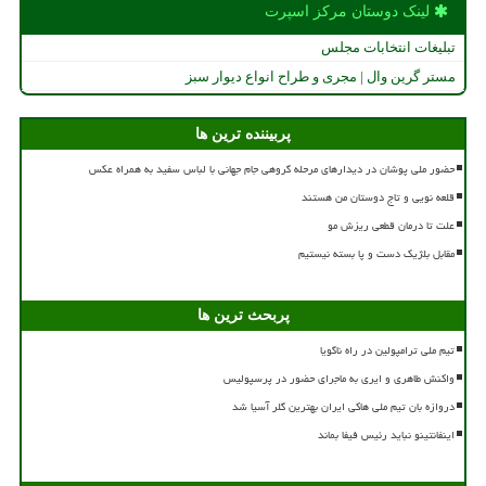
لینک دوستان مركز اسپرت
تبلیغات انتخابات مجلس
مستر گرین وال | مجری و طراح انواع دیوار سبز
پربیننده ترین ها
حضور ملی پوشان در دیدارهای مرحله گروهی جام جهانی با لباس سفید به همراه عکس
قلعه نویی و تاج دوستان من هستند
علت تا درمان قطعی ریزش مو
مقابل بلژیک دست و پا بسته نیستیم
پربحث ترین ها
تیم ملی ترامپولین در راه ناگویا
واکنش طاهری و ایری به ماجرای حضور در پرسپولیس
دروازه بان تیم ملی هاکی ایران بهترین گلر آسیا شد
اینفانتینو نباید رئیس فیفا بماند