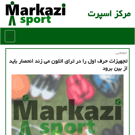
مركز اسپرت
منو
حججی:
تجهیزات حرف اول را در ترای اتلون می زند انحصار باید
از بین برود