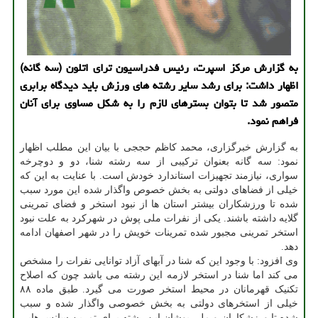
به گزارش مرکز اسپرت، رئیس فدراسیون ترای اتلون (سه گانه)
اظهار داشت: برای رشد سایر رشته های ورزش باید دیدگاه برابری
متصور شد تا بتوان بسترهای لازم را به شکل مساوی برای آنان
فراهم نمود.
به گزارش خبرگزاری، محمد کاظم حججی با بیان این مطلب اظهار
نمود: سه گانه بعنوان ترکیبی از سه رشته شنا، دو و دوچرخه
سواری، نیازمند تجهیزات استاندارد خودش است. با عنایت به این که
خیلی از فضاهای دولتی به بخش خصوص واگذار شده این مورد سبب
شده تا ورزشکاران بیشتر استان ها از نبود استخر و فضای تمرینی
گلایه داشته باشند. یکی از نفرات ملی پوش در شهرکرد به علت نبود
استخر تمرینی مجبور شده تمرینات خویش را در شهر اصفهان ادامه
دهد.
وی افزود: با وجود این که شنا در آبهای آزاد توانایی نفرات را مشخص
می کند اما شنا در استخر لازمه این رشته می باشد چون که اصلاح
تکنیک قهرمانان در محیط استخر صورت می گیرد. طبق ماده ۸۸
خیلی از استخرهای دولتی به بخش خصوصی واگذار شده و سبب
شده تا ورزشکاران و ملی پوشان این رشته برای تمرین سانس هایی