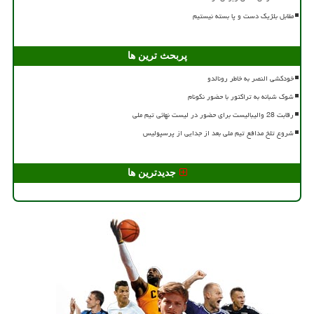
مقابل بلژیک دست و پا بسته نیستیم
پربحث ترین ها
خودکشی النصر به خاطر رونالدو
شوک شبانه به تراکتور با حضور نکونام
رقابت 28 والیبالیست برای حضور در لیست نهائی تیم ملی
شروع تلخ مدافع تیم ملی بعد از جدایی از پرسپولیس
جدیدترین ها