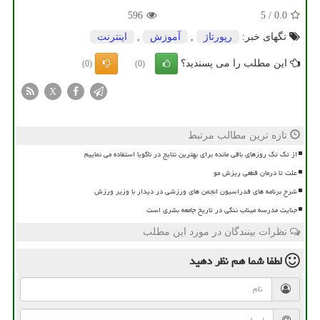
596
5
/
0.0
تگهای خبر:
رپورتاژ
,
آموزش
,
اینترنت
این مطلب را می پسندید؟
(0)
(0)
X
تازه ترین مطالب مرتبط
از تک تک روزهای باقی مانده برای بهترین نتایج در ناگویا استفاده می نماییم
علت تا درمان قطعی ریزش مو
شرح برنامه های فدراسیون انجمن های ورزشی در دیدار با وزیر ورزش
جنایت مدرسه میناب ننگی در تاریخ جامعه بشری است
نظرات بینندگان در مورد این مطلب
لطفا شما هم
نظر دهید