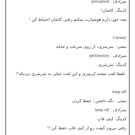
مترادف :
precaution
کدینگ: کاشان!
بچه جون دارم هوشیارت میکنم رفتی کاشان احتیاط کن !
Cursory
معنی : سرسری، از روی سرعت و عجله
مترادف :
perfunctory
کدینگ: سَرسَری
تلفظ لغت میشه کِرسِری و این لغت خیلی به سَرسَری نزدیکه!!
keep off
معنی : نگه داشتن / حفظ کردن
مترادف :
keep off
کدینگ: کیف قاپ
رفتی بیرون کیفت رو از کیف قاپ حفظ کن !!