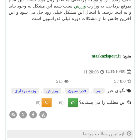
بموقع پرداخت به وزارت
ورزش
سبب شده این مشکل به وجود بیاید
و به اینجا برسد. با اینحال این مشکل خیلی زود حل می شود و این
آخرین چالش ما از مشکلات دوره قبلی فدراسیون است.
منبع:
markazisport.ir
1403/10/09
11:20:03
513
5
/
0.0
تگهای خبر:
تیم
,
فدراسیون
,
ورزش
,
وزنه برداری
این مطلب را می پسندید؟
(0)
(0)
X
تازه ترین مطالب مرتبط