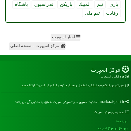
بازی
تیم
المپیك
بازیكن
فدراسیون
باشگاه
رقابت
تیم ملی
اخبار اسپورت
مرکز اسپورت - صفحه اصلی
مركز اسپرت
لوازم و لباس اسپورت
از زمین تمرین تا کوچه و خیابان، استایل و عملکرد خود را با مرکز اسپرت ارتقا دهید
markazisport.ir - مالکیت معنوی سایت مركز اسپرت متعلق به مالکین آن می باشد
میانبرهای مركز اسپرت
درباره ما
رپورتاژ در مركز اسپرت