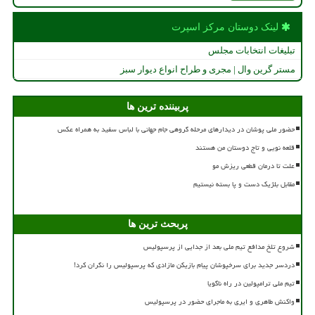
لینک دوستان مركز اسپرت
تبلیغات انتخابات مجلس
مستر گرین وال | مجری و طراح انواع دیوار سبز
پربیننده ترین ها
حضور ملی پوشان در دیدارهای مرحله گروهی جام جهانی با لباس سفید به همراه عکس
قلعه نویی و تاج دوستان من هستند
علت تا درمان قطعی ریزش مو
مقابل بلژیک دست و پا بسته نیستیم
پربحث ترین ها
شروع تلخ مدافع تیم ملی بعد از جدایی از پرسپولیس
دردسر جدید برای سرخپوشان پیام بازیکن مازادی که پرسپولیس را نگران کرد!
تیم ملی ترامپولین در راه ناگویا
واکنش طاهری و ایری به ماجرای حضور در پرسپولیس