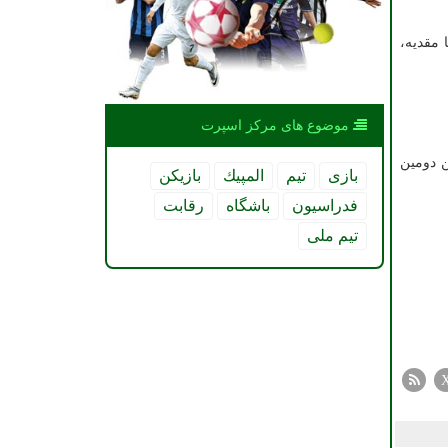
 مقدیه،
موضوع های مركز اسپرت
 می گردد. این دومین
بازی
تیم
المپیك
بازیكن
فدراسیون
باشگاه
رقابت
تیم ملی