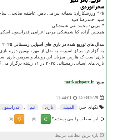
* مربی: باقر کلهر
صحرانوردی
b>* ورزشکاران: سمانه بیرامی باهر، عاطفه صالحی، ساح
سید احمدرضا صید
* مربی:
محمد تقی شمشکی
همچنین آزاده کیا شمشکی مربی اعزامی فدراسیون اسکی
مدال های توزیع شده در بازی های آسیایی زمستانی ۲۰۲۵
باری است که هاربین میزبان این رویداد و سومین باری ا
بازی های آسیایی زمستانی ۲۰۲۵ در ۱۱ رشته برگزار می گردد.
منبع:
markazisport.ir
1403/09/29
11:44:01
تگهای خبر:
المپیك
,
بازی
,
تیم
,
فدراسیون
این مطلب را می پسندید؟
(0)
(0)
تازه ترین مطالب مرتبط