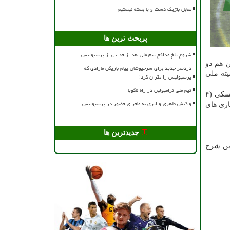
مقابل بلژیک دست و پا بسته نیستیم
پربحث ترین ها
شروع تلخ مدافع تیم ملی بعد از جدایی از پرسپولیس
م آلپاین هم دو
دردسر جدید برای سرخپوشان پیام بازیکن مازادی که
همیه بود اما در نهایت کمیته ملی
پرسپولیس را نگران کرد!
تیم ملی ترامپولین در راه ناگویا
بدین ترتیب کاروان ورزش ایران با عنایت به مخالفت کمیته ملی المپیک با اضافه شدن ۶ سهمیه ورزشکاران برای دو تیم کوهنوردی با اسکی (۴
واکنش طاهری و ایری به ماجرای حضور در پرسپولیس
(۲ ورزشکار) و صحرانوردی (۸ ورزشکار) در بازی های
جدیدترین ها
این شرح