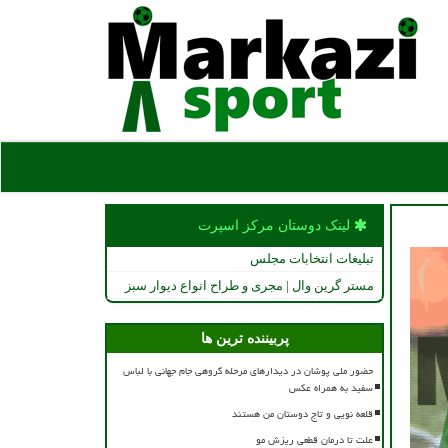
لینک دوستان مركز اسپرت
تبلیغات انتخابات مجلس
مستر گرین وال | مجری و طراح انواع دیوار سبز
پربیننده ترین ها
حضور ملی پوشان در دیدارهای مرحله گروهی جام جهانی با لباس
سفید به همراه عکس
قلعه نویی و تاج دوستان من هستند
علت تا درمان قطعی ریزش مو